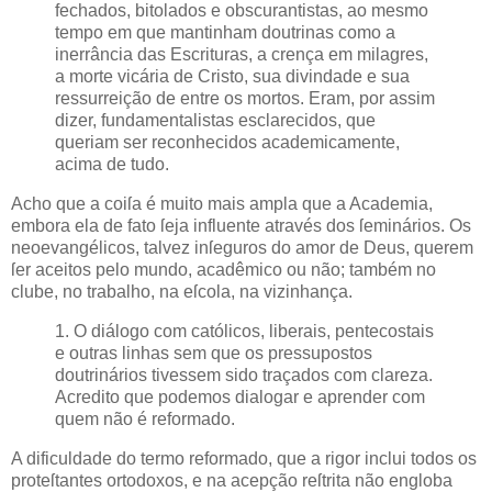
fechados, bitolados e obscurantistas, ao mesmo
tempo em que mantinham doutrinas como a
inerrância das Escrituras, a crença em milagres,
a morte vicária de Cristo, sua divindade e sua
ressurreição de entre os mortos. Eram, por assim
dizer, fundamentalistas esclarecidos, que
queriam ser reconhecidos academicamente,
acima de tudo.
Acho que a coiſa é muito mais ampla que a Academia,
embora ela de fato ſeja influente através dos ſeminários. Os
neoevangélicos, talvez inſeguros do amor de Deus, querem
ſer aceitos pelo mundo, acadêmico ou não; também no
clube, no trabalho, na eſcola, na vizinhança.
1. O diálogo com católicos, liberais, pentecostais
e outras linhas sem que os pressupostos
doutrinários tivessem sido traçados com clareza.
Acredito que podemos dialogar e aprender com
quem não é reformado.
A dificuldade do termo reformado, que a rigor inclui todos os
proteſtantes ortodoxos, e na acepção reſtrita não engloba