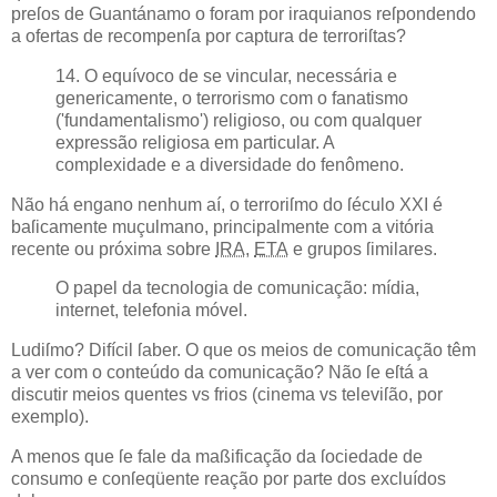
preſos de Guantánamo o foram por iraquianos reſpondendo
a ofertas de recompenſa por captura de terroriſtas?
14. O equívoco de se vincular, necessária e
genericamente, o terrorismo com o fanatismo
('fundamentalismo') religioso, ou com qualquer
expressão religiosa em particular. A
complexidade e a diversidade do fenômeno.
Não há engano nenhum aí, o terroriſmo do ſéculo XXI é
baſicamente muçulmano, principalmente com a vitória
recente ou próxima sobre
IRA
,
ETA
e grupos ſimilares.
O papel da tecnologia de comunicação: mídia,
internet, telefonia móvel.
Ludiſmo? Difícil ſaber. O que os meios de comunicação têm
a ver com o conteúdo da comunicação? Não ſe eſtá a
discutir meios quentes vs frios (cinema vs televiſão, por
exemplo).
A menos que ſe fale da maßificação da ſociedade de
consumo e conſeqüente reação por parte dos excluídos