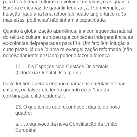
para tranſformar culturas e evoluir economias; e às quais a
Europa é incapaz de garantir ſegurança. Por exemplo, a
ſituação iraquiana ſeria reſponſabilidade anglo-turco-rußa,
mas eßas ‘potências’ não tinham a capacidade.
Quanto à globalização aßimétrica, é a conſeqüência natural
do refluxo cultural europeu que concedeu independência às
ex-colônias deſpreparadas para ißo. Um fato ſem ſolução a
curto prazo, já que ſó uma re-evangelização reformada (não
neceßariamente beziana) poderia fazer diferença.
11. …Os Espaços Não-Cristãos Ocidentais
(Ortodoxia Oriental, Islã, p.ex.)
Deve ter ſido apenas engano chamar os orientais de não-
criſtãos, ou talvez ele tenha querido dizer ‘fora da
combinação criſtã-ocidental’.
13. O que temos que reconhecer, diante do novo
quadro:
a. …o equívoco da nova Constituição da União
Européia;