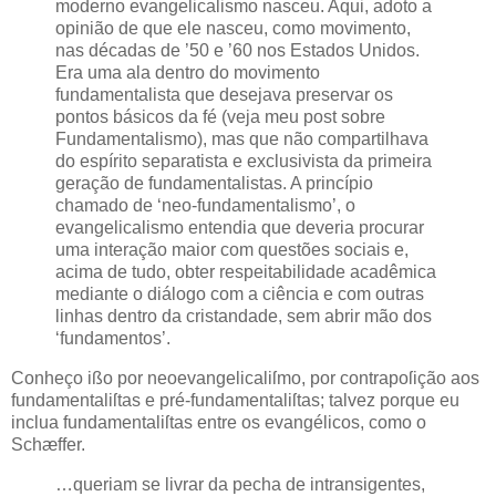
moderno evangelicalismo nasceu. Aqui, adoto a
opinião de que ele nasceu, como movimento,
nas décadas de ’50 e ’60 nos Estados Unidos.
Era uma ala dentro do movimento
fundamentalista que desejava preservar os
pontos básicos da fé (veja meu post sobre
Fundamentalismo), mas que não compartilhava
do espírito separatista e exclusivista da primeira
geração de fundamentalistas. A princípio
chamado de ‘neo-fundamentalismo’, o
evangelicalismo entendia que deveria procurar
uma interação maior com questões sociais e,
acima de tudo, obter respeitabilidade acadêmica
mediante o diálogo com a ciência e com outras
linhas dentro da cristandade, sem abrir mão dos
‘fundamentos’.
Conheço ißo por neoevangelicaliſmo, por contrapoſição aos
fundamentaliſtas e pré-fundamentaliſtas; talvez porque eu
inclua fundamentaliſtas entre os evangélicos, como o
Schæffer
.
…queriam se livrar da pecha de intransigentes,