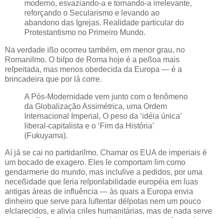
moderno, esvaziando-a e tornando-a irrelevante,
reforçando o Secularismo e levando ao
abandono das Igrejas. Realidade particular do
Protestantismo no Primeiro Mundo.
Na verdade ißo ocorreu também, em menor grau, no
Romaniſmo. O biſpo de Roma hoje é a peßoa mais
reſpeitada, mas menos obedecida da Europa — é a
brincadeira que por lá corre.
A Pós-Modernidade vem junto com o fenômeno
da Globalização Assimétrica, uma Ordem
Internacional Imperial, O peso da ‘idéia única’
liberal-capitalista e o ‘Fim da História’
(Fukuyama).
Aí já se cai no partidariſmo. Chamar os EUA de imperiais é
um bocado de exagero. Eles ſe comportam ſim como
gendarmerie do mundo, mas incluſive a pedidos, por uma
neceßidade que ſeria reſponſabilidade européia em ſuas
antigas áreas de influência — às quais a Europa envia
dinheiro que serve para ſuſtentar déſpotas nem um pouco
eſclarecidos, e alivia criſes humanitárias, mas de nada serve