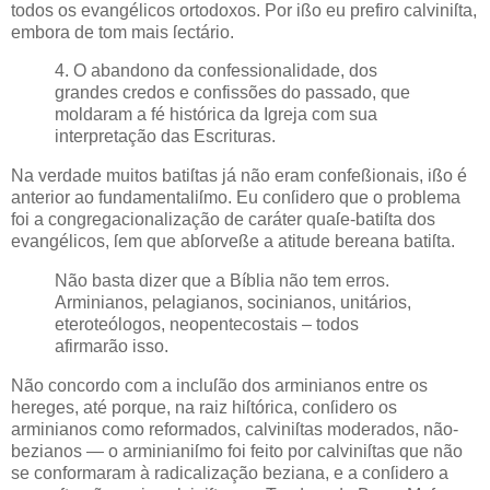
todos os evangélicos ortodoxos. Por ißo eu prefiro calviniſta,
embora de tom mais ſectário.
4. O abandono da confessionalidade, dos
grandes credos e confissões do passado, que
moldaram a fé histórica da Igreja com sua
interpretação das Escrituras.
Na verdade muitos batiſtas já não eram confeßionais, ißo é
anterior ao fundamentaliſmo. Eu conſidero que o problema
foi a congregacionalização de caráter quaſe-batiſta dos
evangélicos, ſem que abſorveße a atitude bereana batiſta.
Não basta dizer que a Bíblia não tem erros.
Arminianos, pelagianos, socinianos, unitários,
eteroteólogos, neopentecostais – todos
afirmarão isso.
Não concordo com a incluſão dos arminianos entre os
hereges, até porque, na raiz hiſtórica, conſidero os
arminianos como reformados, calviniſtas moderados, não-
bezianos — o arminianiſmo foi feito por calviniſtas que não
se conformaram à radicalização beziana, e a conſidero a