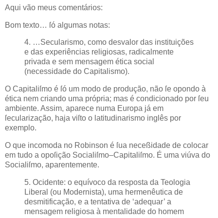
Aqui vão meus comentários:
Bom texto… ſó algumas notas:
4. …Secularismo, como desvalor das instituições
e das experiências religiosas, radicalmente
privada e sem mensagem ética social
(necessidade do Capitalismo).
O Capitaliſmo é ſó um modo de produção, não ſe opondo à
ética nem criando uma própria; mas é condicionado por ſeu
ambiente. Assim, aparece numa Europa já em
ſecularização, haja viſto o latitudinarismo inglês por
exemplo.
O que incomoda no Robinson é ſua neceßidade de colocar
em tudo a opoſição Socialiſmo–Capitaliſmo. É uma viúva do
Socialiſmo, aparentemente.
5. Ocidente: o equívoco da resposta da Teologia
Liberal (ou Modernista), uma hermenêutica de
desmitificação, e a tentativa de ‘adequar’ a
mensagem religiosa à mentalidade do homem