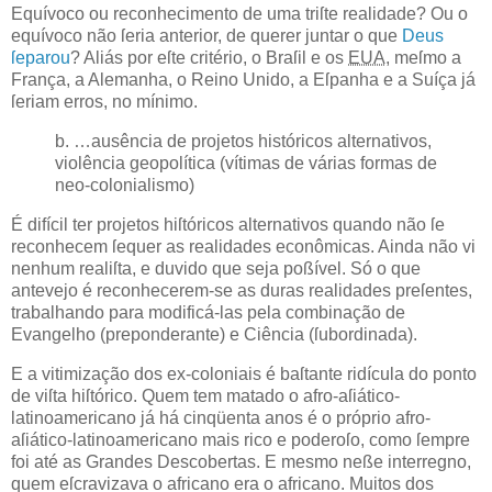
Equívoco ou reconhecimento de uma triſte realidade? Ou o
equívoco não ſeria anterior, de querer juntar o que
Deus
ſeparou
? Aliás por eſte critério, o Braſil e os
EUA
, meſmo a
França, a Alemanha, o Reino Unido, a Eſpanha e a
Suíça
já
ſeriam erros, no mínimo.
b. …ausência de projetos históricos alternativos,
violência geopolítica (vítimas de várias formas de
neo-colonialismo)
É difícil ter projetos hiſtóricos alternativos quando não ſe
reconhecem ſequer as realidades econômicas. Ainda não vi
nenhum realiſta, e duvido que seja poßível. Só o que
antevejo é reconhecerem-se as duras realidades preſentes,
trabalhando para modificá-las pela combinação de
Evangelho (preponderante) e Ciência (ſubordinada).
E a vitimização dos ex-coloniais é baſtante ridícula do ponto
de viſta hiſtórico. Quem tem matado o afro-aſiático-
latinoamericano já há cinqüenta anos é o próprio afro-
aſiático-latinoamericano mais rico e poderoſo, como ſempre
foi até as Grandes Descobertas. E mesmo neße interregno,
quem eſcravizava o africano era o africano. Muitos dos