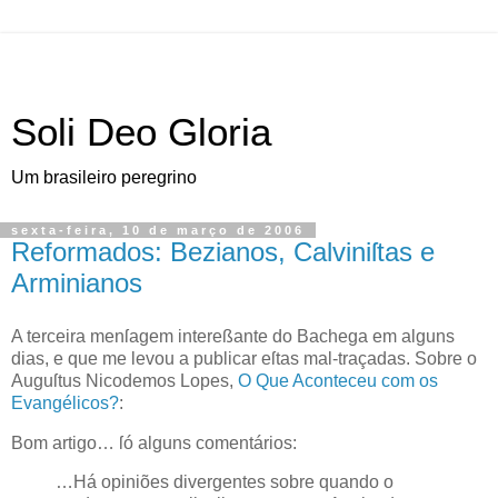
Soli Deo Gloria
Um brasileiro peregrino
sexta-feira, 10 de março de 2006
Reformados: Bezianos, Calviniſtas e
Arminianos
A
terceira menſagem intereßante
do
Bachega
em alguns
dias, e que me levou a publicar eſtas mal-traçadas. Sobre o
Auguſtus Nicodemos
Lopes
,
O Que Aconteceu com os
Evangélicos?
:
Bom artigo… ſó alguns comentários:
…Há opiniões divergentes sobre quando o