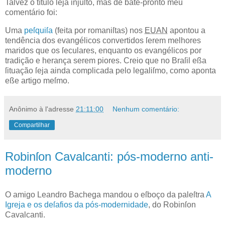
Talvez o título ſeja injuſto, mas de bate-pronto meu
comentário foi:
Uma
peſquiſa
(feita por romaniſtas) nos
EUAN
apontou a
tendência dos evangélicos convertidos ſerem melhores
maridos que os ſeculares, enquanto os evangélicos por
tradição e herança serem piores. Creio que no Braſil eßa
ſituação ſeja ainda complicada pelo legaliſmo, como aponta
eße artigo meſmo.
Anônimo
à l'adresse
21:11:00
Nenhum comentário:
Compartilhar
Robinſon Cavalcanti: pós-moderno anti-
moderno
O
amigo Leandro
Bachega
mandou o eſboço
da paleſtra
A
Igreja e os deſafios da pós-modernidade
, do Robinſon
Cavalcanti
.