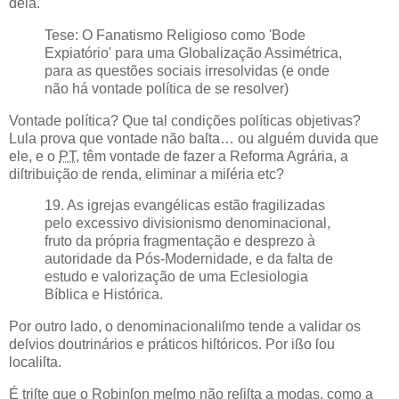
dela.
Tese: O Fanatismo Religioso como 'Bode
Expiatório' para uma Globalização Assimétrica,
para as questões sociais irresolvidas (e onde
não há vontade política de se resolver)
Vontade política? Que tal condições políticas objetivas?
Lula
prova que vontade não baſta… ou alguém duvida que
ele, e o
PT
, têm vontade de fazer a Reforma Agrária, a
diſtribuição de renda, eliminar a miſéria etc?
19. As igrejas evangélicas estão fragilizadas
pelo excessivo divisionismo denominacional,
fruto da própria fragmentação e desprezo à
autoridade da Pós-Modernidade, e da falta de
estudo e valorização de uma Eclesiologia
Bíblica e Histórica.
Por outro lado, o denominacionaliſmo tende a validar os
deſvios doutrinários e práticos hiſtóricos. Por ißo ſou
localiſta.
É triſte que o Robinſon meſmo não reſiſta a modas, como a