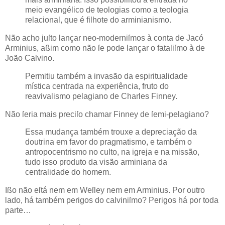
meio evangélico de teologias como a teologia
relacional, que é filhote do arminianismo.
Não acho juſto lançar neo-moderniſmos à conta de Jacó
Arminius
, aßim como não ſe pode lançar o fataliſmo à de
João
Calvino
.
Permitiu também a invasão da espiritualidade
mística centrada na experiência, fruto do
reavivalismo pelagiano de Charles
Finney
.
Não ſeria mais preciſo chamar Finney de ſemi-pelagiano?
Essa mudança também trouxe a depreciação da
doutrina em favor do pragmatismo, e também o
antropocentrismo no culto, na igreja e na missão,
tudo isso produto da visão arminiana da
centralidade do homem.
Ißo não eſtá nem em Weſley nem em Arminius. Por outro
lado, há também perigos do calviniſmo? Perigos há por toda
parte…