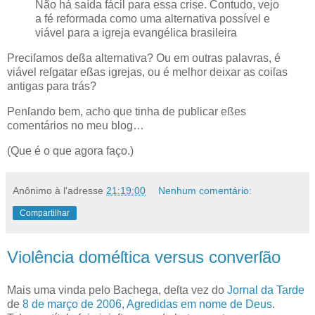
Não há saída fácil para essa crise. Contudo, vejo
a fé reformada como uma alternativa possível e
viável para a igreja evangélica brasileira
Preciſamos deßa alternativa? Ou em outras palavras, é
viável reſgatar eßas igrejas, ou é melhor deixar as coiſas
antigas para trás?
Penſando bem, acho que tinha de publicar eßes
comentários no meu blog…
(Que é o que agora faço.)
Anônimo
à l'adresse
21:19:00
Nenhum comentário:
Compartilhar
Violência doméſtica versus converſão
M
ais uma vinda pelo
Bachega
, deſta vez do
Jornal da Tarde
de
8 de março de 2006
,
Agredidas em nome de Deus
.