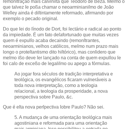
remonſtração mais calviniſta que Teodoro de
Beza
. Meſmo o
que talvez ſe poßa chamar o neoarminianiſmo de João
Weſley
ainda é diſtintamente reformado, afirmando por
exemplo o pecado original.
Do que ſei do ſínodo de Dort, foi ſectário e radical ao ponto
da impiedade. É um fato deſafortunado que muitas vezes
quem é expulſo acaba decaindo (remonſtrantes,
neoarminianos, velhos católicos, meſmo num prazo mais
longo o proteſtantismo dito hiſtórico), mas conſidero que
meſmo ißo deve ſer lançado na conta de quem expulſou ſe
foi caſo de exceßo de legaliſmo ou apego a fórmulas.
Ao jogar fora séculos de tradição interpretativa e
teológica, os evangélicos ficaram vulneráveis a
toda nova interpretação, como a teologia
relacional, a teologia da prosperidade, a nova
perspectiva sobre Paulo, &c.
Que é eſta nova perſpectiva ſobre Paulo? Não sei.
5. A mudança de uma orientação teológica mais
agostiniana e reformada para uma orientação
mais arminiana. Isso possibilitou a entrada no