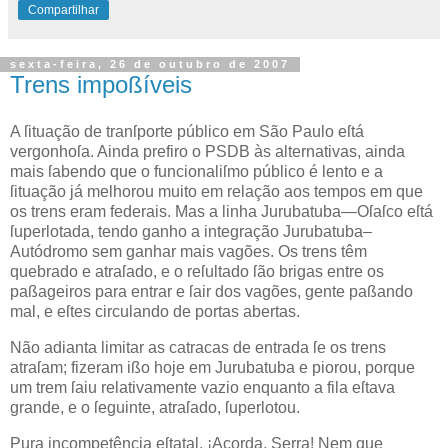
Compartilhar
sexta-feira, 26 de outubro de 2007
Trens impoßíveis
A
ſituação de tranſporte público em São Paulo
eſtá
vergonhoſa. Ainda prefiro o
PSDB
às alternativas, ainda
mais ſabendo que o funcionaliſmo público é lento e a
ſituação já melhorou muito em relação aos tempos em que
os trens eram federais. Mas a linha Jurubatuba—Oſaſco eſtá
ſuperlotada, tendo ganho a integração Jurubatuba–
Autódromo sem ganhar mais vagões. Os trens têm
quebrado e atraſado, e o reſultado ſão brigas entre os
paßageiros para entrar e ſair dos vagões, gente paßando
mal, e eſtes circulando de portas abertas.
Não adianta limitar as catracas de entrada ſe os trens
atraſam; fizeram ißo hoje em Jurubatuba e piorou, porque
um trem ſaiu relativamente vazio enquanto a fila eſtava
grande, e o ſeguinte, atraſado, ſuperlotou.
Pura incompetência eſtatal. ¡Acorda,
Serra
! Nem que