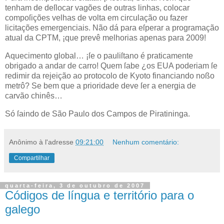
tenham de deſlocar vagões de outras linhas, colocar
compoſições velhas de volta em circulação ou fazer
licitações emergenciais. Não dá para eſperar a programação
atual da CPTM, ¡que prevê melhorias apenas para 2009!
Aquecimento global… ¡ſe o pauliſtano é praticamente
obrigado a andar de carro! Quem ſabe ¿os
EUA
poderiam ſe
redimir da rejeição ao protocolo de Kyoto financiando noßo
metrô? Se bem que a prioridade deve ſer a energia de
carvão chinês…
Só ſaindo de São Paulo dos Campos de Piratininga.
Anônimo
à l'adresse
09:21:00
Nenhum comentário:
Compartilhar
quarta-feira, 3 de outubro de 2007
Códigos de língua e território para o
galego