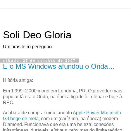
Soli Deo Gloria
Um brasileiro peregrino
sábado, 27 de outubro de 2007
E o MS Windows afundou o Onda…
H
iſtória antiga:
Em 1 999–2 000 morei em Londrina,
PR
. O provedor mais
popular lá era o Onda, na época ligado à Telepar e hoje à
RPC
.
Acabara de comprar meu ſaudoſo
Apple
Power Macintoſh
G3 bege de meſa
, com um (caríßimo, na época) modem
Diamond. Funcionava que era uma beleza: conexões
inſtantâneas, duráveis, eſtáveis, próximas do limite teórico