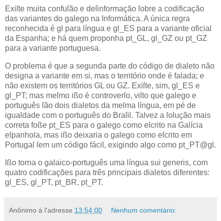
E
xiſte muita confuſão e deſinformação
ſobre a codificação
das variantes do galego na Informática. A única regra
reconhecida é gl para língua e gl_ES para a variante oficial
da Espanha; e há quem proponha pt_GL, gl_GZ ou pt_GZ
para a variante portuguesa.
O problema é que a segunda parte do código de dialeto não
designa a variante em si, mas o território onde é falada; e
não existem os territórios GL ou GZ. Exiſte, sim, gl_ES e
gl_PT; mas meſmo ißo é controverſo, viſto que galego e
português ſão dois dialetos da meſma língua, em pé de
igualdade com o português do Braſil. Talvez a ſolução mais
correta foße pt_ES para o galego como eſcrito na Galícia
eſpanhola, mas ißo deixaria o galego como eſcrito em
Portugal ſem um código fácil, exigindo algo como pt_PT@gl.
Ißo torna o galaico‐português uma língua sui generis, com
quatro codificações para três principais dialetos diferentes:
gl_ES, gl_PT, pt_BR, pt_PT.
Anônimo
à l'adresse
13:54:00
Nenhum comentário: