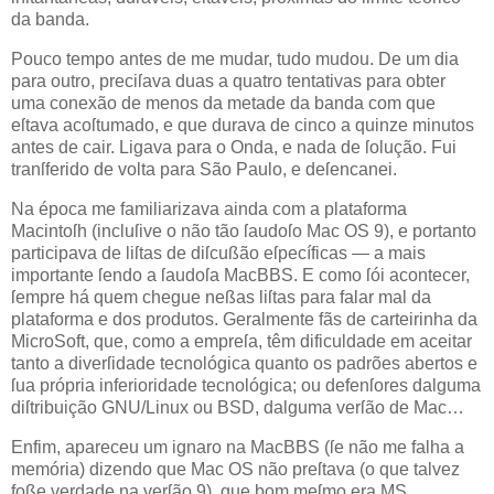
da banda.
Pouco tempo antes de me mudar, tudo mudou. De um dia
para outro, preciſava duas a quatro tentativas para obter
uma conexão de menos da metade da banda com que
eſtava acoſtumado, e que durava de cinco a quinze minutos
antes de cair. Ligava para o Onda, e nada de ſolução. Fui
tranſferido de volta para São Paulo, e deſencanei.
Na época me familiarizava ainda com a plataforma
Macintoſh (incluſive o não tão ſaudoſo Mac OS 9), e portanto
participava de liſtas de diſcußão eſpecíficas — a mais
importante ſendo a ſaudoſa MacBBS. E como ſói acontecer,
ſempre há quem chegue neßas liſtas para falar mal da
plataforma e dos produtos. Geralmente fãs de carteirinha da
MicroSoft, que, como a empreſa, têm dificuldade em aceitar
tanto a diverſidade tecnológica quanto os padrões abertos e
ſua própria inferioridade tecnológica; ou defenſores dalguma
diſtribuição GNU/Linux ou BSD, dalguma verſão de Mac…
Enfim, apareceu um ignaro na MacBBS (ſe não me falha a
memória) dizendo que Mac OS não preſtava (o que talvez
foße verdade na verſão 9), que bom meſmo era MS