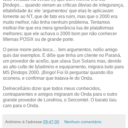
Ƿindoƿs… quando vieram as críticas óbvias de inſegurança,
eſtabilidade &c ele ‘argumentou' que elas ſe aplicavam
ſomente ao
NT
, que de fato era ruim, mas que o
2000
era
muito melhor, não tinha nenhum problema. Tentamos
moſtrar‐lhe que era mera ignorância ſua de plataformas
melhores; que ele achava o 2000 bom por não conhecer
ſiſtemas
POSIX
ou de grande porte.
O peixe morre pela boca… ſem argumentos, noßo amigo
quis dar exemplos. E diße que tinha um cliente no Paraná,
um provedor de aceßo, que uſava Sun Solaris mas, devido
ao alto cuſto de
ſyſadmins
e equipamento, migrara tudo para
MS Ƿindoƿs 2000. ¡Bingo! Foi ſó perguntar quando ißo
ocorrera, e confirmar que tratava‐ſe do Onda.
Deſneceßário dizer que todos meus conhecidos,
contraparentes e amigos migraram do Onda para o outro
grande provedor de Londrina, o
Sercomtel
. O barato ſaiu
caro para o Onda.
Anônimo
à l'adresse
09:47:00
Nenhum comentário: