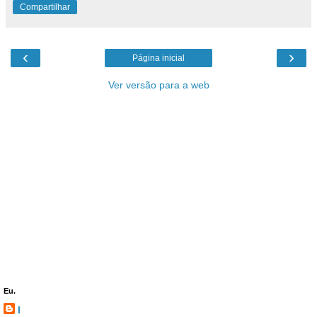
Compartilhar
‹
›
Página inicial
Ver versão para a web
Eu.
l