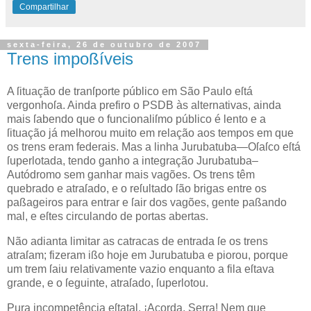
Compartilhar
sexta-feira, 26 de outubro de 2007
Trens impoßíveis
A
ſituação de tranſporte público em São Paulo
eſtá
vergonhoſa. Ainda prefiro o
PSDB
às alternativas, ainda
mais ſabendo que o funcionaliſmo público é lento e a
ſituação já melhorou muito em relação aos tempos em que
os trens eram federais. Mas a linha Jurubatuba—Oſaſco eſtá
ſuperlotada, tendo ganho a integração Jurubatuba–
Autódromo sem ganhar mais vagões. Os trens têm
quebrado e atraſado, e o reſultado ſão brigas entre os
paßageiros para entrar e ſair dos vagões, gente paßando
mal, e eſtes circulando de portas abertas.
Não adianta limitar as catracas de entrada ſe os trens
atraſam; fizeram ißo hoje em Jurubatuba e piorou, porque
um trem ſaiu relativamente vazio enquanto a fila eſtava
grande, e o ſeguinte, atraſado, ſuperlotou.
Pura incompetência eſtatal. ¡Acorda,
Serra
! Nem que