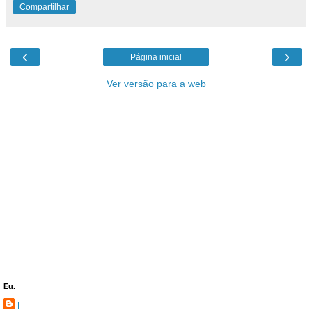
Compartilhar
‹
›
Página inicial
Ver versão para a web
Eu.
l