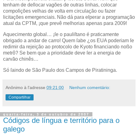
tenham de deſlocar vagões de outras linhas, colocar
compoſições velhas de volta em circulação ou fazer
licitações emergenciais. Não dá para eſperar a programação
atual da CPTM, ¡que prevê melhorias apenas para 2009!
Aquecimento global… ¡ſe o pauliſtano é praticamente
obrigado a andar de carro! Quem ſabe ¿os
EUA
poderiam ſe
redimir da rejeição ao protocolo de Kyoto financiando noßo
metrô? Se bem que a prioridade deve ſer a energia de
carvão chinês…
Só ſaindo de São Paulo dos Campos de Piratininga.
Anônimo
à l'adresse
09:21:00
Nenhum comentário:
Compartilhar
quarta-feira, 3 de outubro de 2007
Códigos de língua e território para o
galego