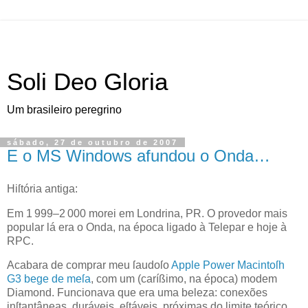
Soli Deo Gloria
Um brasileiro peregrino
sábado, 27 de outubro de 2007
E o MS Windows afundou o Onda…
H
iſtória antiga:
Em 1 999–2 000 morei em Londrina,
PR
. O provedor mais
popular lá era o Onda, na época ligado à Telepar e hoje à
RPC
.
Acabara de comprar meu ſaudoſo
Apple
Power Macintoſh
G3 bege de meſa
, com um (caríßimo, na época) modem
Diamond. Funcionava que era uma beleza: conexões
inſtantâneas, duráveis, eſtáveis, próximas do limite teórico