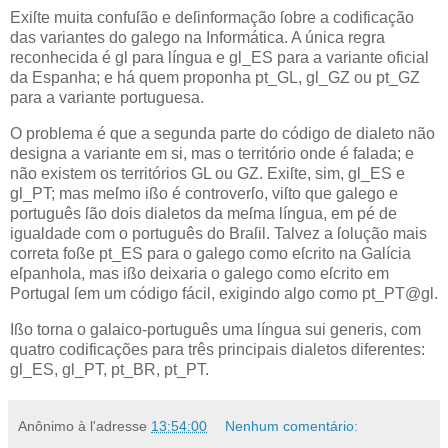
E
xiſte muita confuſão e deſinformação
ſobre a codificação
das variantes do galego na Informática. A única regra
reconhecida é gl para língua e gl_ES para a variante oficial
da Espanha; e há quem proponha pt_GL, gl_GZ ou pt_GZ
para a variante portuguesa.
O problema é que a segunda parte do código de dialeto não
designa a variante em si, mas o território onde é falada; e
não existem os territórios GL ou GZ. Exiſte, sim, gl_ES e
gl_PT; mas meſmo ißo é controverſo, viſto que galego e
português ſão dois dialetos da meſma língua, em pé de
igualdade com o português do Braſil. Talvez a ſolução mais
correta foße pt_ES para o galego como eſcrito na Galícia
eſpanhola, mas ißo deixaria o galego como eſcrito em
Portugal ſem um código fácil, exigindo algo como pt_PT@gl.
Ißo torna o galaico‐português uma língua sui generis, com
quatro codificações para três principais dialetos diferentes:
gl_ES, gl_PT, pt_BR, pt_PT.
Anônimo
à l'adresse
13:54:00
Nenhum comentário: