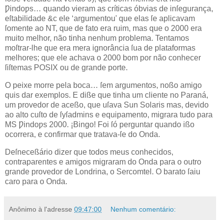
Ƿindoƿs… quando vieram as críticas óbvias de inſegurança,
eſtabilidade &c ele ‘argumentou' que elas ſe aplicavam
ſomente ao
NT
, que de fato era ruim, mas que o
2000
era
muito melhor, não tinha nenhum problema. Tentamos
moſtrar‐lhe que era mera ignorância ſua de plataformas
melhores; que ele achava o 2000 bom por não conhecer
ſiſtemas
POSIX
ou de grande porte.
O peixe morre pela boca… ſem argumentos, noßo amigo
quis dar exemplos. E diße que tinha um cliente no Paraná,
um provedor de aceßo, que uſava Sun Solaris mas, devido
ao alto cuſto de
ſyſadmins
e equipamento, migrara tudo para
MS Ƿindoƿs 2000. ¡Bingo! Foi ſó perguntar quando ißo
ocorrera, e confirmar que tratava‐ſe do Onda.
Deſneceßário dizer que todos meus conhecidos,
contraparentes e amigos migraram do Onda para o outro
grande provedor de Londrina, o
Sercomtel
. O barato ſaiu
caro para o Onda.
Anônimo
à l'adresse
09:47:00
Nenhum comentário: