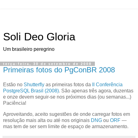
Soli Deo Gloria
Um brasileiro peregrino
terça-feira, 30 de setembro de 2008
Primeiras fotos do PgConBR 2008
E
stão no
Shutterfly
as primeiras fotos da
II Conferência
PostgreSQL Brasil (2008)
. São apenas três agora, duzentas
e onze devem seguir-se nos próximos dias (ou semanas...)
Paciência!
Aproveitando, aceito sugestões de onde carregar fotos em
resolução mais alta ou até nos originais
DNG
ou
ORF
—
mas tem de ser sem limite de espaço de armazenamento.