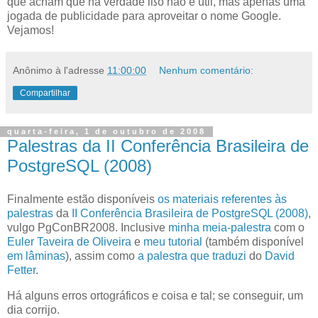
que acham que na verdade ißo não é útil, mas apenas uma
jogada de publicidade para aproveitar o nome Google.
Vejamos!
Anônimo
à l'adresse
11:00:00
Nenhum comentário:
Compartilhar
quarta-feira, 1 de outubro de 2008
Palestras da II Conferência Brasileira de
PostgreSQL (2008)
F
inalmente estão disponíveis
os materiais referentes às
palestras
da
II Conferência Brasileira de PostgreSQL (2008)
,
vulgo PgConBR2008. Inclusive
minha meia-palestra
com o
Euler Taveira de
Oliveira
e
meu tutorial
(também disponível
em lâminas
), assim como
a palestra que traduzi
do
David
Fetter
.
Há alguns erros ortográficos e coisa e tal; se conseguir, um
dia corrijo.