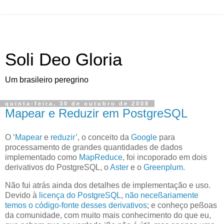
Soli Deo Gloria
Um brasileiro peregrino
quinta-feira, 30 de outubro de 2008
Mapear e Reduzir em PostgreSQL
O
‘
Mapear
e
reduzir
’
, o conceito da
Google
para
processamento de grandes quantidades de dados
implementado como
MapReduce
, foi incoporado em dois
derivativos do PostgreSQL, o
Aster
e o
Greenplum
.
Não fui atrás ainda dos detalhes de implementação e uso.
Devido à
licença do PostgreSQL
,
não neceßariamente
temos o código-fonte desses derivativos
; e conheço peßoas
da comunidade, com muito mais conhecimento do que eu,