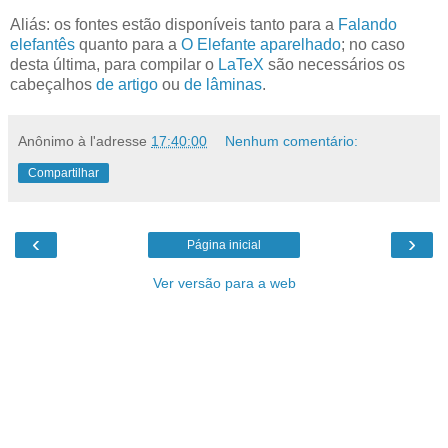
Aliás: os fontes estão disponíveis tanto para a
Falando
elefantês
quanto para a
O Elefante aparelhado
; no caso
desta última, para compilar o
LaTeX
são necessários os
cabeçalhos
de artigo
ou
de lâminas
.
Anônimo
à l'adresse
17:40:00
Nenhum comentário:
Compartilhar
‹
›
Página inicial
Ver versão para a web