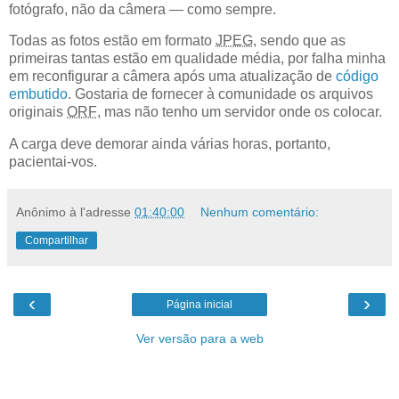
fotógrafo, não da câmera — como sempre.
Todas as fotos estão em formato
JPEG
, sendo que as
primeiras tantas estão em qualidade média, por falha minha
em reconfigurar a câmera após uma atualização de
código
embutido
. Gostaria de fornecer à comunidade os arquivos
originais
ORF
, mas não tenho um servidor onde os colocar.
A carga deve demorar ainda várias horas, portanto,
pacientai-vos.
Anônimo
à l'adresse
01:40:00
Nenhum comentário:
Compartilhar
‹
›
Página inicial
Ver versão para a web