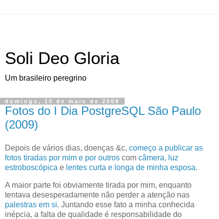
Soli Deo Gloria
Um brasileiro peregrino
domingo, 10 de maio de 2009
Fotos do I Dia PostgreSQL São Paulo
(2009)
D
epois de vários dias, doenças &c
,
começo a publicar as
fotos tiradas por mim e por outros
com
câmera
,
luz
estroboscópica
e
lentes curta
e longa
de minha
esposa
.
A maior parte foi obviamente tirada por mim, enquanto
tentava desesperadamente não perder a atenção nas
palestras em si
. Juntando esse fato a minha conhecida
inépcia, a falta de qualidade é responsabilidade do