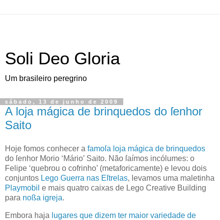
Soli Deo Gloria
Um brasileiro peregrino
sábado, 13 de junho de 2009
A loja mágica de brinquedos do ſenhor
Saito
H
oje fomos conhecer a
famoſa
loja mágica de brinquedos
do ſenhor Morio
‘Mário’
Saito
. Não ſaímos incólumes: o
Felipe ‘quebrou o cofrinho’ (metaforicamente) e levou dois
conjuntos
Lego
Guerra nas Eſtrelas
, levamos uma maletinha
Playmobil
e mais quatro caixas de Lego Creative Building
para
noßa igreja
.
Embora haja
lugares que dizem ter maior variedade de