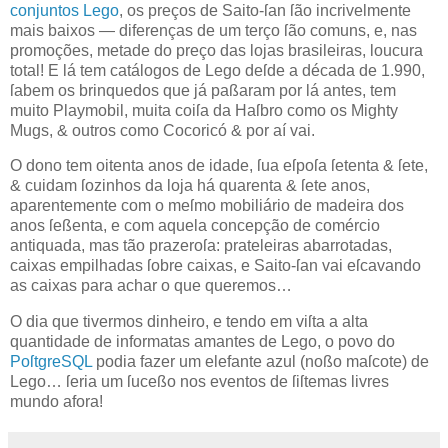
conjuntos Lego
, os preços de
Saito
-ſan ſão incrivelmente
mais baixos — diferenças de um terço ſão comuns, e, nas
promoções, metade do preço das lojas brasileiras, loucura
total! E lá tem catálogos de Lego deſde a década de 1.990,
ſabem os brinquedos que já paßaram por lá antes, tem
muito Playmobil, muita coiſa da Haſbro como os Mighty
Mugs, & outros como Cocoricó & por aí vai.
O dono tem oitenta anos de idade, ſua eſpoſa ſetenta & ſete,
& cuidam ſozinhos da loja há quarenta & ſete anos,
aparentemente com o meſmo mobiliário de madeira dos
anos ſeßenta, e com aquela concepção de comércio
antiquada, mas tão prazeroſa: prateleiras abarrotadas,
caixas empilhadas ſobre caixas, e
Saito
-ſan vai eſcavando
as caixas para achar o que queremos…
O dia que tivermos dinheiro, e tendo em viſta a alta
quantidade de informatas amantes de Lego, o povo do
PoſtgreSQL
podia fazer um elefante azul (noßo maſcote) de
Lego… ſeria um ſuceßo nos eventos de ſiſtemas livres
mundo afora!