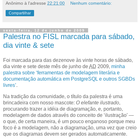
Anônimo
à l'adresse
22:21:00
Nenhum comentário:
Compartilhar
sexta-feira, 12 de junho de 2009
Palestra no FISL marcada para sábado,
dia vinte & sete
F
oi marcada para das dezenove às vinte horas de sábado,
dia vinte e sete
deste mês de junho de
AD
2009,
minha
palestra sobre ‘ferramentas de modelagem literária e
documentação automática em PostgreSQL e outros SGBDs
livres’
.
Na tradição da comunidade, o título da palestra é uma
brincadeira com nosso mascote:
O elefante ilustrado
,
procurando trazer a idéia de diagramação, e, portanto,
modelagem de dados através do conceito de ‘ilustração’ —
o que, de certa maneira, é um pouco enganoso porque meu
foco é a modelagem, não a diagramação, uma vez que creio
que os diagramas devem ser gerados automaticamente.