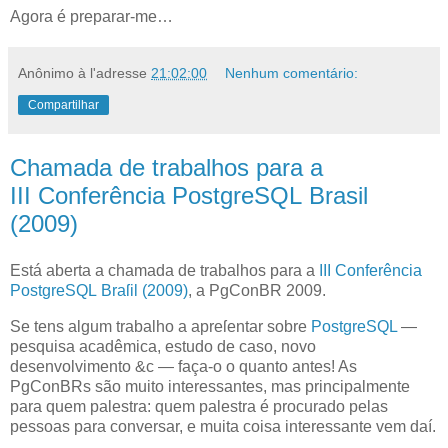
Agora é preparar-me…
Anônimo
à l'adresse
21:02:00
Nenhum comentário:
Compartilhar
Chamada de trabalhos para a
III Conferência PostgreSQL Brasil
(2009)
E
stá aberta a chamada de trabalhos para a
III Conferência
PostgreSQL Braſil (2009)
, a PgConBR 2009.
Se tens algum trabalho a apreſentar sobre
PostgreSQL
—
pesquisa acadêmica, estudo de caso, novo
desenvolvimento &c — faça-o o quanto antes! As
PgConBRs são muito interessantes, mas principalmente
para quem palestra: quem palestra é procurado pelas
pessoas para conversar, e muita coisa interessante vem daí.