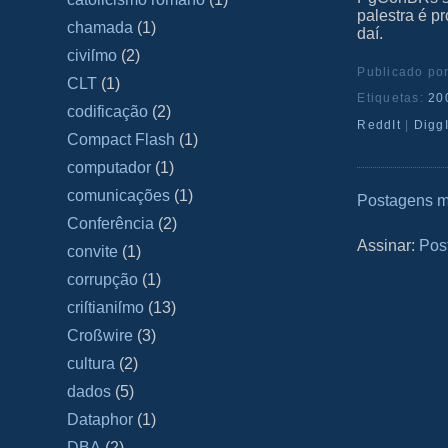
palestra é p
chamada
(1)
daí.
civiſmo
(2)
Publicado po
CLT
(1)
Etiquetas:
20
codificação
(2)
ReddIt
|
DiggI
Compact Flash
(1)
computador
(1)
comunicações
(1)
Postagens m
Conferência
(2)
Assinar:
Pos
convite
(1)
corrupção
(1)
criſtianiſmo
(13)
Croßwire
(3)
cultura
(2)
dados
(5)
Dataphor
(1)
DBA
(2)