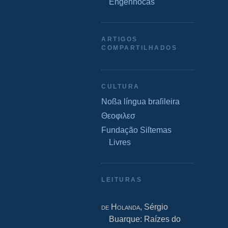
Engenhocas
ARTIGOS
COMPARTILHADOS
CULTURA
Noßa língua braſileira
Θεοφιλεσ
Fundação Siſtemas
Livres
LEITURAS
de Holanda
, Sérgio
Buarque: Raízes do