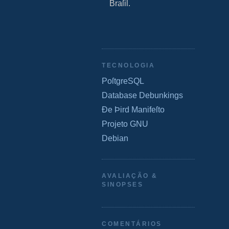
Braſil.
TECNOLOGIA
PoſtgreSQL
Database Debunkings
Ðe Þird Manifeſto
Projeto GNU
Debian
AVALIAÇÃO &
SINOPSES
COMENTÁRIOS