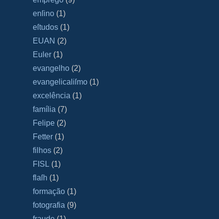
enſino
(1)
eſtudos
(1)
EUAN
(2)
Euler
(1)
evangelho
(2)
evangelicaliſmo
(1)
excelência
(1)
família
(7)
Felipe
(2)
Fetter
(1)
filhos
(2)
FISL
(1)
flaſh
(1)
formação
(1)
fotografia
(9)
fraude
(1)