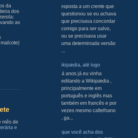
hos da
Resposta a um crente que
deira dos
questionou se eu achava
zeroſa:
que precisava concordar
cavando as
comigo para ser salvo,
ou se precisava usar
s
 maſcote)
uma determinada versão
...
Wikipædia, até logo
H á anos já eu vinha
editando a Wikipædia ,
principalmente em
português e inglês mas
também em francês e por
ete
vezes mesmo caſtelhano
, ga...
e mês de
erária e
O que você acha dos