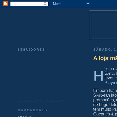
SEGUIDORES
SÁBADO, 1
A loja m
oje fo
H
Saito
.
levou 
Playmo
Embora haj
Saito
-ſan ſã
promoções, m
de Lego deſd
tem muito Pl
MARCADORES
Cocoricó & po