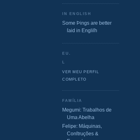
IN ENGLISH
Some Þings are better
ſaid in Engliſh
EU.
L
VER MEU PERFIL
COMPLETO
FAMÍLIA
Megumi: Trabalhos de
Uma Abelha
Felipe: Máquinas,
Conſtruções &