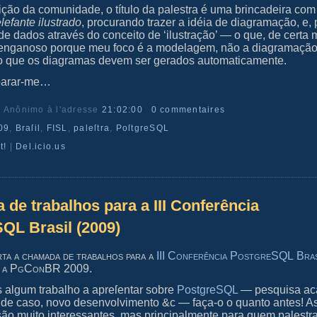
ição da comunidade, o título da palestra é uma brincadeira co
lefante ilustrado
, procurando trazer a idéia de diagramação, e, 
 dados através do conceito de ‘ilustração’ — o que, de certa 
enganoso porque meu foco é a modelagem, não a diagramaçã
io que os diagramas devem ser gerados automaticamente.
parar-me…
r Anônimo
à l'adresse
21:02:00
0 commentaires
09
,
Braſil
,
FISL
,
paleſtra
,
PoſtgreSQL
t!
|
Del.icio.us
de trabalhos para a III Conferência
QL Brasil (2009)
rta a chamada de trabalhos para a
III Conferência PostgreSQL Braſ
, a PgConBR 2009.
s algum trabalho a apreſentar sobre
PostgreSQL
— pesquisa ac
 de caso, novo desenvolvimento &c — faça-o o quanto antes! A
o muito interessantes, mas principalmente para quem palestr