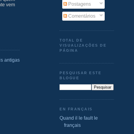
Postagens
nte vem
Comentários
TOTAL DE
VISUALIZAÇÕES DE
PÁGINA
s antigas
PESQUISAR ESTE
BLOGUE
EN FRANÇAIS
Quand il le fault le
français