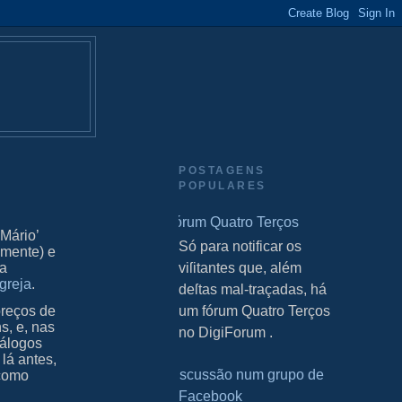
POSTAGENS
POPULARES
Fórum Quatro Terços
Mário’
S Só para notificar os
amente) e
ha
viſitantes que, além
greja
.
deſtas mal-traçadas, há
preços de
um fórum Quatro Terços
s, e, nas
no DigiForum .
tálogos
lá antes,
Discussão num grupo de
 como
Facebook