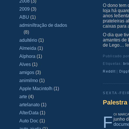
2008
(3)
O dono tem o
2009
(3)
loja há quar
anos ſeßenta
ABU
(1)
prateleiras 
adminiſtração de dados
caixas para
(8)
O dia que ti
amantes de 
adultério
(1)
de Lego… ſer
Almeida
(1)
Alphora
(1)
Publicado po
Etiquetas:
br
Alves
(1)
ReddIt
|
DiggI
amigos
(3)
animiſmo
(1)
Apple Macintoſh
(1)
SEXTA-FEI
arte
(4)
Palestra
arteſanato
(1)
AſterData
(1)
oi marca
F
junho 
Auto Doc
(1)
docume
auto-ajuda
(1)