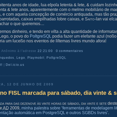
itenta anos de idade, ſua eſpoſa ſetenta & ſete, & cuidam ſozin
enta & ſete anos, aparentemente com o meſmo mobiliário de ma
, e com aquela concepção de comércio antiquada, mas tão pra
abarrotadas, caixas empilhadas ſobre caixas, e
Saito
-ſan vai eſ
 achar o que queremos…
vermos dinheiro, e tendo em viſta a alta quantidade de informata
Lego, o povo do
PoſtgreSQL
podia fazer um elefante azul (noßo
ia um ſuceßo nos eventos de ſiſtemas livres mundo afora!
r Anônimo
à l'adresse
22:21:00
0 commentaires
inquedos
,
Lego
,
Playmobil
,
PoſtgreSQL
t!
|
Del.icio.us
RA, 12 DE JUNHO DE 2009
 no FISL marcada para sábado, dia vinte & s
da para das dezenove às vinte horas de sábado, dia vinte e sete
dest
de
AD
2009,
minha palestra sobre ‘ferramentas de modelagem lit
ntação automática em PostgreSQL e outros SGBDs livres’
.