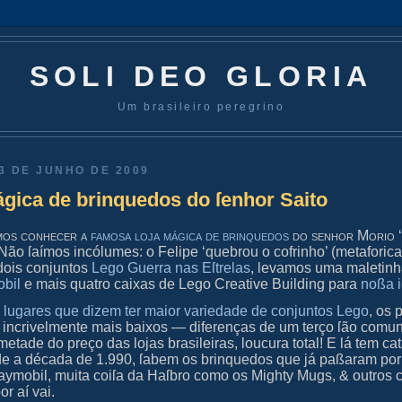
SOLI DEO GLORIA
Um brasileiro peregrino
3 DE JUNHO DE 2009
ágica de brinquedos do ſenhor Saito
mos conhecer a
famoſa
loja mágica de brinquedos
do ſenhor Morio
‘
 Não ſaímos incólumes: o Felipe ‘quebrou o cofrinho’ (metaforic
dois conjuntos
Lego
Guerra nas Eſtrelas
, levamos uma maletin
bil
e mais quatro caixas de Lego Creative Building para
noßa i
a
lugares que dizem ter maior variedade de conjuntos Lego
, os 
o incrivelmente mais baixos — diferenças de um terço ſão comun
etade do preço das lojas brasileiras, loucura total! E lá tem ca
e a década de 1.990, ſabem os brinquedos que já paßaram por 
aymobil, muita coiſa da Haſbro como os Mighty Mugs, & outros
r aí vai.