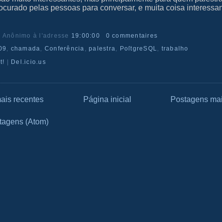
rocurado pelas pessoas para conversar, e muita coisa interessa
r Anônimo
à l'adresse
19:00:00
0 commentaires
09
,
chamada
,
Conferência
,
palestra
,
PoſtgreSQL
,
trabalho
t!
|
Del.icio.us
ais recentes
Página inicial
Postagens mai
tagens (Atom)