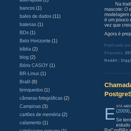
Na trad
bancos
(1)
mascote:
O e
modelagem de
baſes de dados
(11)
é um pouco 
baterias
(1)
vez que cre
BDs
(1)
Agora é pre
Belo Horizonte
(1)
Publicado po
bíblia
(2)
Etiquetas:
20
blog
(2)
ReddIt
|
DiggI
Bóris CASOY
(1)
BR-Linux
(1)
Braſil
(8)
Chamada 
brinquedos
(1)
PostgreS
câmeras fotográficas
(2)
stá abe
Campinas
(3)
E
(2009)
cartões de memória
(2)
Se ten
caſamento
(1)
estudo
PgConBRs sã
catolicismo romano
(1)