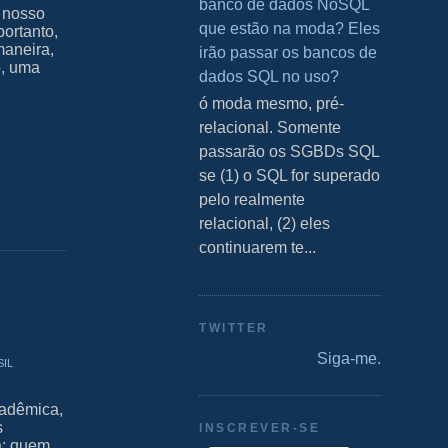
banco de dados NoSQL
m nosso
que estão na moda? Eles
portanto,
maneira,
irão passar os bancos de
o, uma
dados SQL no uso?
S ó moda mesmo, pré-
relacional. Somente
passarão os SGBDs SQL
se (1) o SQL for superado
pelo realmente
relacional, (2) eles
continuarem te...
TWITTER
Siga-me.
il
adêmica,
s
INSCREVER-SE
a: quem