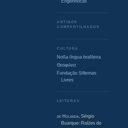
Engenhocas
ARTIGOS
COMPARTILHADOS
CULTURA
Noßa língua braſileira
Θεοφιλεσ
Fundação Siſtemas
Livres
LEITURAS
de Holanda
, Sérgio
Buarque: Raízes do