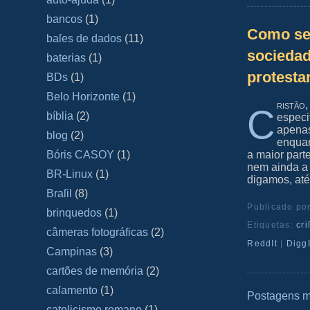
bancos
(1)
Como se 
baſes de dados
(11)
sociedad
baterias
(1)
protesta
BDs
(1)
Belo Horizonte
(1)
ristão,
C
bíblia
(2)
especif
apenas
blog
(2)
enquan
a maior part
Bóris CASOY
(1)
nem ainda a 
BR-Linux
(1)
digamos, até
Braſil
(8)
Publicado po
brinquedos
(1)
Etiquetas:
cri
câmeras fotográficas
(2)
ReddIt
|
DiggI
Campinas
(3)
cartões de memória
(2)
caſamento
(1)
Postagens m
catolicismo romano
(1)