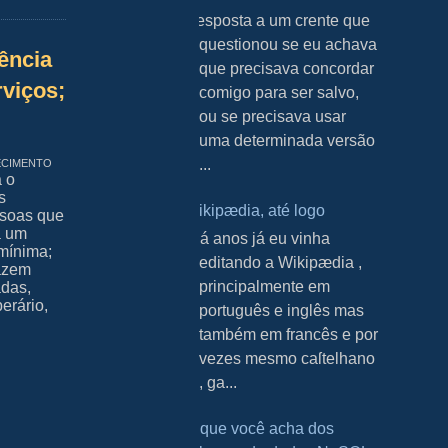
Resposta a um crente que
questionou se eu achava
ência
que precisava concordar
viços;
comigo para ser salvo,
ou se precisava usar
uma determinada versão
ecimento
...
a o
s
Wikipædia, até logo
ssoas que
a um
H á anos já eu vinha
 mínima;
editando a Wikipædia ,
fazem
principalmente em
adas,
erário,
português e inglês mas
também em francês e por
vezes mesmo caſtelhano
, ga...
O que você acha dos