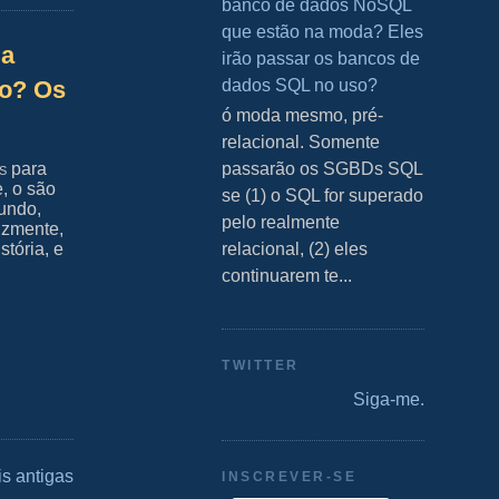
banco de dados NoSQL
que estão na moda? Eles
la
irão passar os bancos de
dados SQL no uso?
mo? Os
S ó moda mesmo, pré-
relacional. Somente
passarão os SGBDs SQL
s
para
e, o são
se (1) o SQL for superado
undo,
pelo realmente
izmente,
relacional, (2) eles
stória, e
continuarem te...
TWITTER
Siga-me.
s antigas
INSCREVER-SE