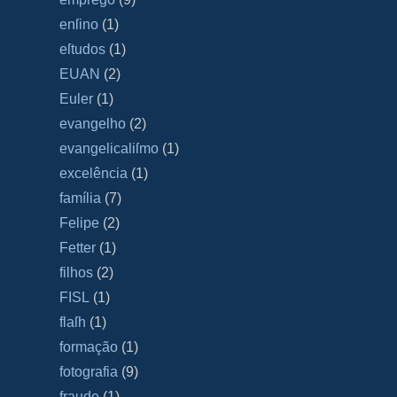
enſino
(1)
eſtudos
(1)
EUAN
(2)
Euler
(1)
evangelho
(2)
evangelicaliſmo
(1)
excelência
(1)
família
(7)
Felipe
(2)
Fetter
(1)
filhos
(2)
FISL
(1)
flaſh
(1)
formação
(1)
fotografia
(9)
fraude
(1)