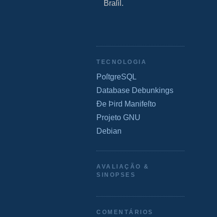
Braſil.
TECNOLOGIA
PoſtgreSQL
Database Debunkings
Ðe Þird Manifeſto
Projeto GNU
Debian
AVALIAÇÃO &
SINOPSES
COMENTÁRIOS