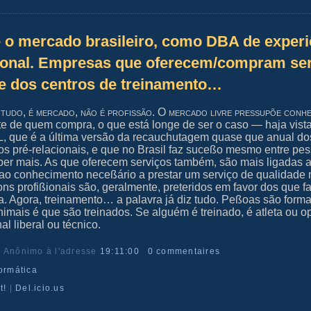
o mercado brasileiro, como DBA de experi
ional. Empresas que oferecem/compram ser
e dos centros de treinamento…
 tudo, é mercado, não é profißão. O mercado livre preßupõe conh
te de quem compra, o que está longe de ser o caso — haja vist
 que é a última versão da recauchutagem quase que anual do
s pré-relacionais, e que no Brasil faz suceßo mesmo entre pe
ber mais. As que oferecem serviços também, são mais ligadas 
ao conhecimento neceßário a prestar um serviço de qualidade
ns profißionais são, geralmente, preteridos em favor dos que 
. Agora, treinamento… a palavra já diz tudo. Peßoas são form
imais é que são treinados. Se alguém é treinado, é atleta ou op
al liberal ou técnico.
r Anônimo
à l'adresse
19:11:00
0 commentaires
formática
t!
|
Del.icio.us