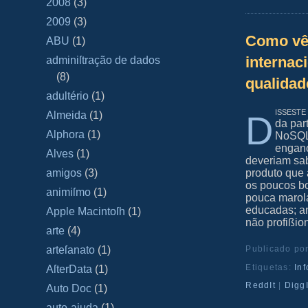
2008
(3)
2009
(3)
Como vê 
ABU
(1)
internac
adminiſtração de dados
(8)
qualidad
adultério
(1)
ißeste
D
Almeida
(1)
da par
Alphora
(1)
NoSQL,
engano
Alves
(1)
deveriam sa
produto que 
amigos
(3)
os poucos bo
animiſmo
(1)
pouca marola
educadas; an
Apple Macintoſh
(1)
não profißion
arte
(4)
Publicado po
arteſanato
(1)
Etiquetas:
In
AſterData
(1)
ReddIt
|
DiggI
Auto Doc
(1)
auto-ajuda
(1)