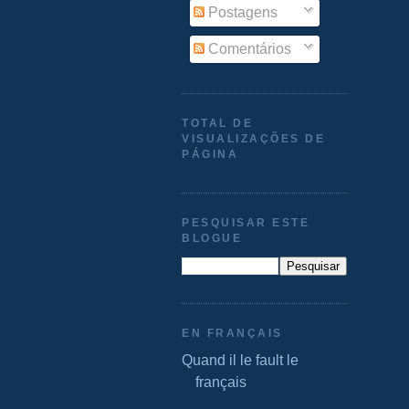
Postagens
Comentários
TOTAL DE
VISUALIZAÇÕES DE
PÁGINA
PESQUISAR ESTE
BLOGUE
EN FRANÇAIS
Quand il le fault le
français