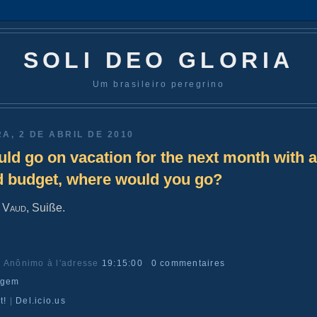
SOLI DEO GLORIA
Um brasileiro peregrino
A, 2 DE ABRIL DE 2010
ould go on vacation for the next month with 
d budget, where would you go?
, Vaud
, Suiße.
r Anônimo
à l'adresse
19:15:00
0 commentaires
agem
t!
|
Del.icio.us