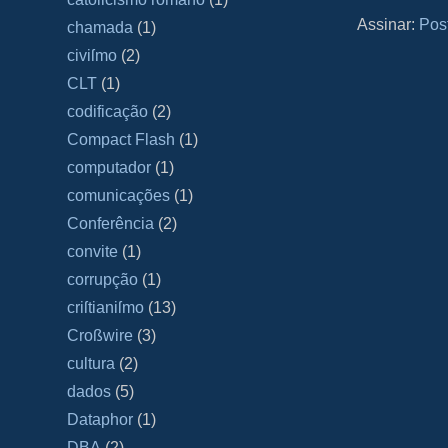
Assinar:
Pos
chamada
(1)
civiſmo
(2)
CLT
(1)
codificação
(2)
Compact Flash
(1)
computador
(1)
comunicações
(1)
Conferência
(2)
convite
(1)
corrupção
(1)
criſtianiſmo
(13)
Croßwire
(3)
cultura
(2)
dados
(5)
Dataphor
(1)
DBA
(2)