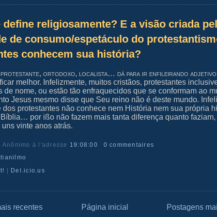
define religiosamente? E a visão criada pe
e de consumo/espetáculo do protestantis
ntes conhecem sua história?
 protestante, ortodoxo, localista… dá para ir enfileirando adjetivo
icar melhor. Infelizmente, muitos cristãos, protestantes inclusiv
 de nome, ou estão tão enfraquecidos que se conformam ao m
to Jesus mesmo disse que Seu reino não é deste mundo. Infel
e dos protestantes não conhece nem História nem sua própria hi
Bíblia… por ißo não fazem mais tanta diferença quanto faziam,
 uns vinte anos atrás.
r Anônimo
à l'adresse
19:08:00
0 commentaires
ſtianiſmo
t!
|
Del.icio.us
ais recentes
Página inicial
Postagens mai