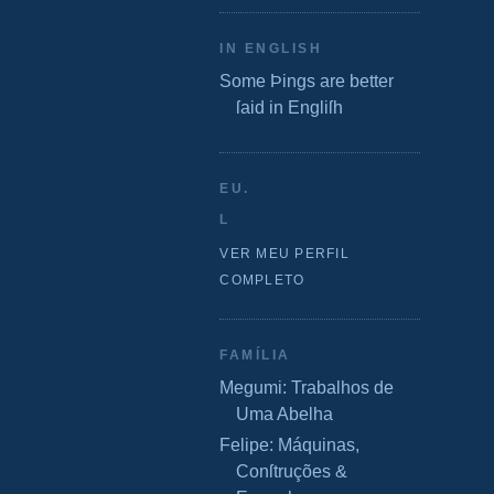
IN ENGLISH
Some Þings are better
ſaid in Engliſh
EU.
L
VER MEU PERFIL
COMPLETO
FAMÍLIA
Megumi: Trabalhos de
Uma Abelha
Felipe: Máquinas,
Conſtruções &