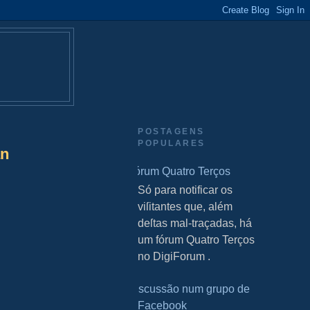
POSTAGENS
POPULARES
an
Fórum Quatro Terços
S Só para notificar os
viſitantes que, além
deſtas mal-traçadas, há
um fórum Quatro Terços
no DigiForum .
Discussão num grupo de
Facebook