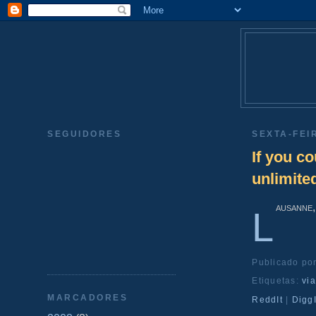
SEGUIDORES
SEXTA-FEIR
If you c
unlimite
ausanne
L
Publicado po
Etiquetas:
vi
MARCADORES
ReddIt
|
DiggI