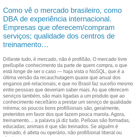
Como vê o mercado brasileiro, como
DBA de experiência internacional.
Empresas que oferecem/compram
serviços; qualidade dos centros de
treinamento…
D
ißeste tudo, é mercado, não é profißão. O mercado livre
preßupõe conhecimento
da parte de quem compra, o que
está longe de ser o caso — haja vista o NoSQL, que é a
última versão da recauchutagem quase que anual dos
enganos pré-relacionais, e que no Brasil faz suceßo mesmo
entre pessoas que deveriam saber mais. As que oferecem
serviços também, são mais ligadas a um produto que ao
conhecimento neceßário a prestar um serviço de qualidade
mínima; os poucos bons profißionais são, geralmente,
preteridos em favor dos que fazem pouca marola. Agora,
treinamento… a palavra já diz tudo. Peßoas são formadas,
educadas; animais é que são treinados. Se alguém é
treinado, é atleta ou operário, não profißional liberal ou