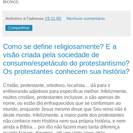
técnico.
Anônimo
à l'adresse
19:11:00
Nenhum comentário:
Compartilhar
Como se define religiosamente? E a
visão criada pela sociedade de
consumo/espetáculo do protestantismo?
Os protestantes conhecem sua história?
C
ristão, protestante, ortodoxo, localista… dá para ir
enfileirando adjetivos
para especificar melhor. Infelizmente,
muitos cristãos, protestantes inclusive, o são apenas de
nome, ou estão tão enfraquecidos que se conformam ao
mundo, enquanto Jesus mesmo disse que Seu reino não é
deste mundo. Infelizmente, a maior parte dos protestantes
não conhece nem História nem sua própria história, e nem
ainda a Bíblia… por ißo não fazem mais tanta diferença
quanto faziam, digamos, até uns vinte anos atrás.