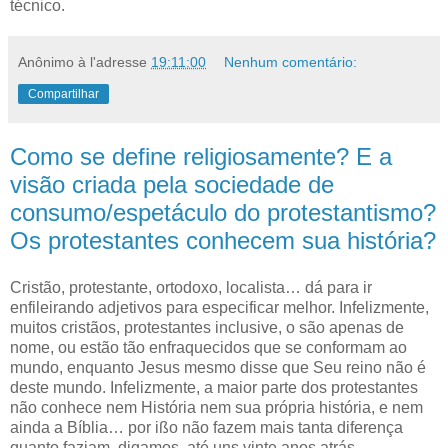
técnico.
Anônimo
à l'adresse
19:11:00
Nenhum comentário:
Compartilhar
Como se define religiosamente? E a
visão criada pela sociedade de
consumo/espetáculo do protestantismo?
Os protestantes conhecem sua história?
C
ristão, protestante, ortodoxo, localista… dá para ir
enfileirando adjetivos
para especificar melhor. Infelizmente,
muitos cristãos, protestantes inclusive, o são apenas de
nome, ou estão tão enfraquecidos que se conformam ao
mundo, enquanto Jesus mesmo disse que Seu reino não é
deste mundo. Infelizmente, a maior parte dos protestantes
não conhece nem História nem sua própria história, e nem
ainda a Bíblia… por ißo não fazem mais tanta diferença
quanto faziam, digamos, até uns vinte anos atrás.