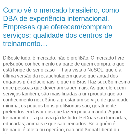
Como vê o mercado brasileiro, como
DBA de experiência internacional.
Empresas que oferecem/compram
serviços; qualidade dos centros de
treinamento…
D
ißeste tudo, é mercado, não é profißão. O mercado livre
preßupõe conhecimento
da parte de quem compra, o que
está longe de ser o caso — haja vista o NoSQL, que é a
última versão da recauchutagem quase que anual dos
enganos pré-relacionais, e que no Brasil faz suceßo mesmo
entre pessoas que deveriam saber mais. As que oferecem
serviços também, são mais ligadas a um produto que ao
conhecimento neceßário a prestar um serviço de qualidade
mínima; os poucos bons profißionais são, geralmente,
preteridos em favor dos que fazem pouca marola. Agora,
treinamento… a palavra já diz tudo. Peßoas são formadas,
educadas; animais é que são treinados. Se alguém é
treinado, é atleta ou operário, não profißional liberal ou