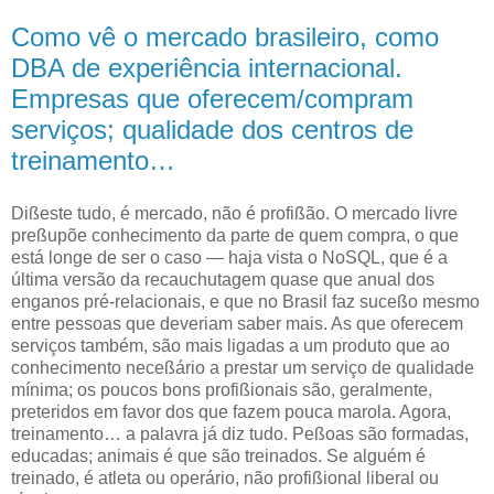
Como vê o mercado brasileiro, como
DBA de experiência internacional.
Empresas que oferecem/compram
serviços; qualidade dos centros de
treinamento…
D
ißeste tudo, é mercado, não é profißão. O mercado livre
preßupõe conhecimento
da parte de quem compra, o que
está longe de ser o caso — haja vista o NoSQL, que é a
última versão da recauchutagem quase que anual dos
enganos pré-relacionais, e que no Brasil faz suceßo mesmo
entre pessoas que deveriam saber mais. As que oferecem
serviços também, são mais ligadas a um produto que ao
conhecimento neceßário a prestar um serviço de qualidade
mínima; os poucos bons profißionais são, geralmente,
preteridos em favor dos que fazem pouca marola. Agora,
treinamento… a palavra já diz tudo. Peßoas são formadas,
educadas; animais é que são treinados. Se alguém é
treinado, é atleta ou operário, não profißional liberal ou