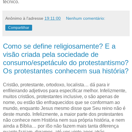
técnico.
Anônimo
à l'adresse
19:11:00
Nenhum comentário:
Compartilhar
Como se define religiosamente? E a
visão criada pela sociedade de
consumo/espetáculo do protestantismo?
Os protestantes conhecem sua história?
C
ristão, protestante, ortodoxo, localista… dá para ir
enfileirando adjetivos
para especificar melhor. Infelizmente,
muitos cristãos, protestantes inclusive, o são apenas de
nome, ou estão tão enfraquecidos que se conformam ao
mundo, enquanto Jesus mesmo disse que Seu reino não é
deste mundo. Infelizmente, a maior parte dos protestantes
não conhece nem História nem sua própria história, e nem
ainda a Bíblia… por ißo não fazem mais tanta diferença
quanto faziam, digamos, até uns vinte anos atrás.