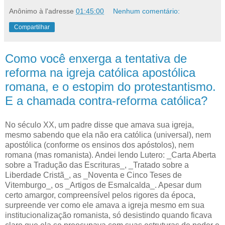
Anônimo
à l'adresse
01:45:00
Nenhum comentário:
Compartilhar
Como você enxerga a tentativa de
reforma na igreja católica apostólica
romana, e o estopim do protestantismo.
E a chamada contra-reforma católica?
N
o século XX, um padre disse que amava sua igreja,
mesmo sabendo
que ela não era católica (universal), nem
apostólica (conforme os ensinos dos apóstolos), nem
romana (mas romanista). Andei lendo Lutero: _Carta Aberta
sobre a Tradução das Escrituras_, _Tratado sobre a
Liberdade Cristã_, as _Noventa e Cinco Teses de
Vitemburgo_, os _Artigos de Esmalcalda_. Apesar dum
certo amargor, compreensível pelos rigores da época,
surpreende ver como ele amava a igreja mesmo em sua
institucionalização romanista, só desistindo quando ficava