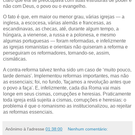
claro que ela se preocupava com suas estruturas de poder e
não com Deus, o povo ou o evangelho.
O fato é que, em maior ou menor grau, várias igrejas — a
inglesa, a escocesa, várias alemãs e francesas, as
escandinavas, as checas, até, durante algum tempo, a
húngara, a vienense, a russa e a polonesa, e mesmo
algumas portuguesas — foram reformadas, e infelizmente
as igrejas romanistas e orientais não quiseram a reforma e
perseguiram os reformadores, tornando-se, assim,
cismáticas.
A contra-reforma talvez tenha sido um caso de ‘muito pouco,
tarde demais'. Implementou reformas importantes, mas não
as essenciais; foi, no fundo, 'façamos a revolução antes que
o povo a faça'. E, infelizmente, cada dia Roma vai mais
longe em seus cismas, corrupções e heresias. Praticamente
toda igreja está sujeita a cismas, corrupções e heresias: o
problema é que o romanismo as institucionalizou, ao rejeitar
as reformas essenciais.
Anônimo
à l'adresse
01:38:00
Nenhum comentário: