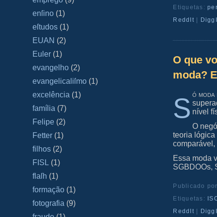
Etiquetas:
pe
enſino
(1)
ReddIt
|
DiggI
eſtudos
(1)
EUAN
(2)
Euler
(1)
O que v
evangelho
(2)
moda? El
evangelicaliſmo
(1)
ó moda
excelência
(1)
S
superad
família
(7)
nível 
Felipe
(2)
O negó
teoria lógic
Fetter
(1)
comparável, 
filhos
(2)
Essa moda ve
FISL
(1)
SGBDOOs, SG
flaſh
(1)
Publicado po
formação
(1)
Etiquetas:
IS
fotografia
(9)
ReddIt
|
DiggI
fraude
(1)