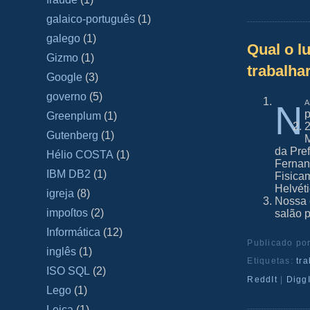
galaico‐português
(1)
galego
(1)
Qual o l
Gizmo
(1)
trabalhar
Google
(3)
governo
(5)
a
N
p
Greenplum
(1)
2
Gutenberg
(1)
M
da Pre
Hélio COSTA
(1)
Fernan
IBM DB2
(1)
Fisica
Helvéti
igreja
(8)
Nossa 
impoſtos
(2)
salão 
Informática
(12)
Publicado po
inglês
(1)
Etiquetas:
tr
ISO SQL
(2)
ReddIt
|
DiggI
Lego
(1)
Leica
(1)