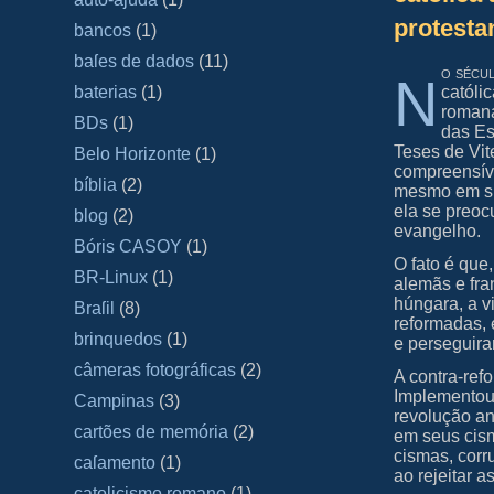
protesta
bancos
(1)
baſes de dados
(11)
o sécul
N
católi
baterias
(1)
romana
BDs
(1)
das Es
Teses de Vit
Belo Horizonte
(1)
compreensíve
bíblia
(2)
mesmo em sua
ela se preoc
blog
(2)
evangelho.
Bóris CASOY
(1)
O fato é que
BR-Linux
(1)
alemãs e fra
húngara, a 
Braſil
(8)
reformadas, 
brinquedos
(1)
e perseguira
câmeras fotográficas
(2)
A contra-ref
Implementou 
Campinas
(3)
revolução an
cartões de memória
(2)
em seus cism
cismas, corr
caſamento
(1)
ao rejeitar a
catolicismo romano
(1)