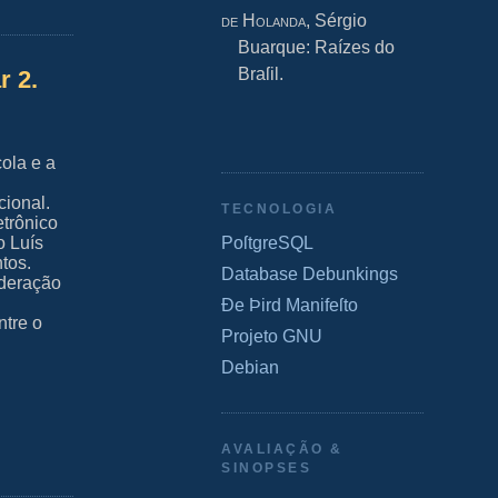
de Holanda
, Sérgio
Buarque: Raízes do
Braſil.
r 2.
ola e a
ional.
TECNOLOGIA
etrônico
PoſtgreSQL
o Luís
tos.
Database Debunkings
ederação
Ðe Þird Manifeſto
tre o
Projeto GNU
Debian
AVALIAÇÃO &
SINOPSES