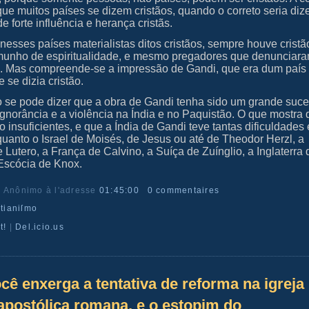
ue muitos países se dizem cristãos, quando o correto seria diz
 forte influência e herança cristãs.
nesses países materialistas ditos cristãos, sempre houve crist
munho de espiritualidade, e mesmo pregadores que denunciar
o. Mas compreende-se a impressão de Gandi, que era dum país
e se dizia cristão.
ão se pode dizer que a obra de Gandi tenha sido um grande suc
 ignorância e a violência na Índia e no Paquistão. O que mostra
o insuficientes, e que a Índia de Gandi teve tantas dificuldades
quanto o Israel de Moisés, de Jesus ou até de Theodor Herzl, a
Lutero, a França de Calvino, a Suíça de Zuínglio, a Inglaterra 
Escócia de Knox.
r Anônimo
à l'adresse
01:45:00
0 commentaires
ſtianiſmo
t!
|
Del.icio.us
ê enxerga a tentativa de reforma na igreja
 apostólica romana, e o estopim do