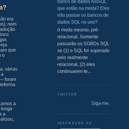
banco de dados NoSQL
ca?
que estão na moda? Eles
irão passar os bancos de
não era
dados SQL no uso?
os), nem
Tradução
S ó moda mesmo, pré-
Cinco
relacional. Somente
gor,
passarão os SGBDs SQL
reja
laro que
se (1) o SQL for superado
u o
pelo realmente
relacional, (2) eles
a, várias
continuarem te...
 a
 — foram
 reforma
TWITTER
Siga-me.
açamos a
s longe
a a
alizou,
INSCREVER-SE