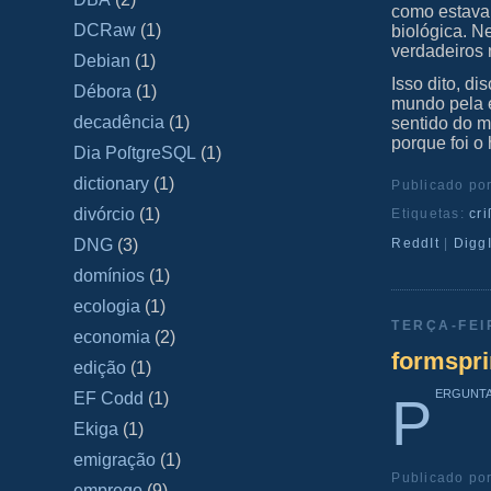
como estava 
DCRaw
(1)
biológica. N
verdadeiros 
Debian
(1)
Isso dito, di
Débora
(1)
mundo pela e
decadência
(1)
sentido do m
porque foi o
Dia PoſtgreSQL
(1)
dictionary
(1)
Publicado po
divórcio
(1)
Etiquetas:
cri
ReddIt
|
DiggI
DNG
(3)
domínios
(1)
ecologia
(1)
TERÇA-FEI
economia
(2)
formspr
edição
(1)
ergunt
P
EF Codd
(1)
Ekiga
(1)
emigração
(1)
Publicado po
emprego
(9)