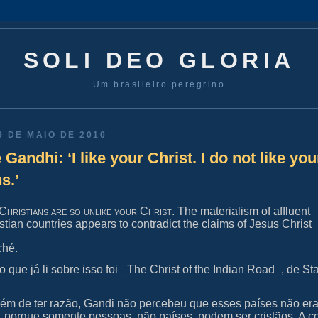
SOLI DEO GLORIA
Um brasileiro peregrino
9 DE MAIO DE 2010
andhi: ‘I like your Christ. I do not like you
s.’
Christians are so unlike your Christ
. The materialism of affluent
stian countries appears to contradict the claims of Jesus Christ
ché.
o que já li sobre isso foi _The Christ of the Indian Road_, de St
lém de ter razão, Gandi não percebeu que esses países não er
os, porque somente pessoas, não países, podem ser cristãos. A 