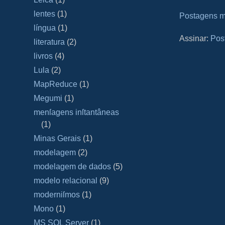
lentes
(1)
Postagens m
língua
(1)
Assinar:
Pos
literatura
(2)
livros
(4)
Lula
(2)
MapReduce
(1)
Megumi
(1)
menſagens inſtantâneas
(1)
Minas Gerais
(1)
modelagem
(2)
modelagem de dados
(5)
modelo relacional
(9)
moderniſmos
(1)
Mono
(1)
MS SQL Server
(1)