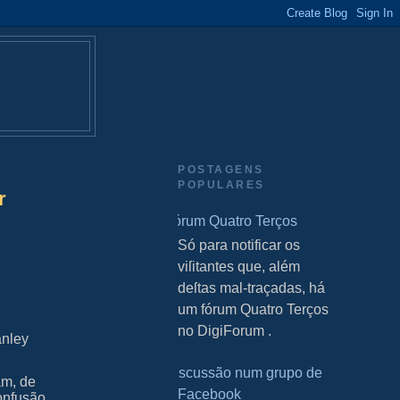
POSTAGENS
POPULARES
r
Fórum Quatro Terços
S Só para notificar os
viſitantes que, além
deſtas mal-traçadas, há
um fórum Quatro Terços
no DigiForum .
anley
Discussão num grupo de
am, de
Facebook
confusão