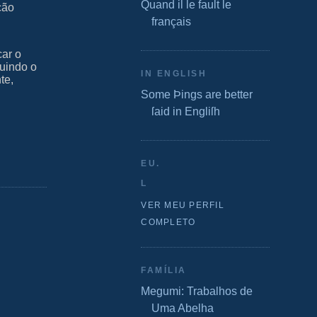
Quand il le fault le
ção
m
français
car o
ruindo o
IN ENGLISH
te,
Some Þings are better
ſaid in Engliſh
EU.
L
VER MEU PERFIL
COMPLETO
FAMÍLIA
Megumi: Trabalhos de
Uma Abelha