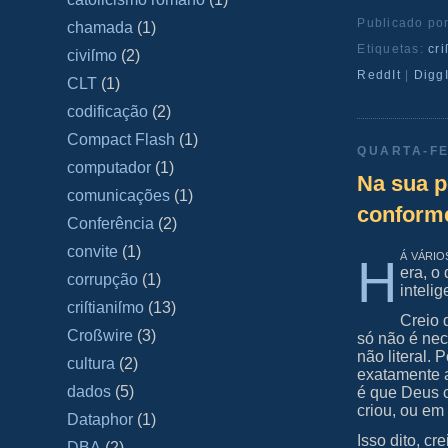
Publicado po
chamada
(1)
Etiquetas:
cri
civiſmo
(2)
ReddIt
|
DiggI
CLT
(1)
codificação
(2)
Compact Flash
(1)
QUARTA-FE
computador
(1)
Na sua p
comunicações
(1)
conforme
Conferência
(2)
convite
(1)
á vário
H
era, o
corrupção
(1)
inteli
criſtianiſmo
(13)
Creio 
Croßwire
(3)
só não é nec
não literal.
cultura
(2)
exatamente a
dados
(5)
é que Deus c
criou, ou em
Dataphor
(1)
Isso dito, c
DBA
(2)