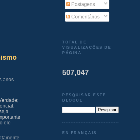
Postagens
Comentários
TOTAL DE
VISUALIZAÇÕES DE
PÁGINA
onismo
507,047
s anos-
PESQUISAR ESTE
 Verdade;
BLOGUE
encial,
seja
mportante
o ele
EN FRANÇAIS
xatamente