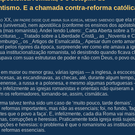
ntismo. E a chamada contra-reforma católi
o XX, um padre disse que amava sua igreja, mesmo sabendo
que ela 
ca (universal), nem apostólica (conforme os ensinos dos apóstol
 (mas romanista). Andei lendo Lutero: _Carta Aberta sobre a 
crituras_, _Tratado sobre a Liberdade Cristã_, as _Noventa e 
emburgo_, os _Artigos de Esmalcalda_. Apesar dum certo amar
l pelos rigores da época, surpreende ver como ele amava a ig
 institucionalização romanista, só desistindo quando ficava c
upava com suas estruturas de poder e não com Deus, o povo o
, em maior ou menor grau, várias igrejas — a inglesa, a escoces
ncesas, as escandinavas, as checas, até, durante algum tempo,
vienense, a russa e a polonesa, e mesmo algumas portuguesas
e infelizmente as igrejas romanistas e orientais não quiseram a
m os reformadores, tornando-se, assim, cismáticas.
orma talvez tenha sido um caso de ‘muito pouco, tarde demais'.
reformas importantes, mas não as essenciais; foi, no fundo, 'f
tes que o povo a faça'. E, infelizmente, cada dia Roma vai mai
as, corrupções e heresias. Praticamente toda igreja está sujeit
upções e heresias: o problema é que o romanismo as institucion
s reformas essenciais.