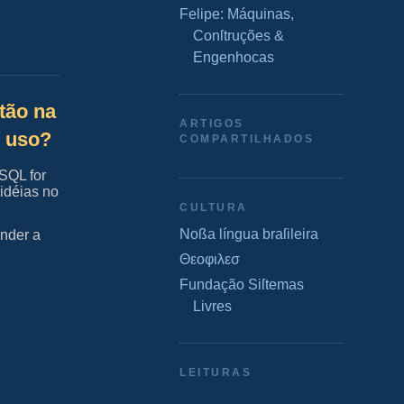
Felipe: Máquinas,
Conſtruções &
Engenhocas
tão na
ARTIGOS
o uso?
COMPARTILHADOS
 SQL for
idéias no
CULTURA
Noßa língua braſileira
nder a
Θεοφιλεσ
.
Fundação Siſtemas
Livres
LEITURAS