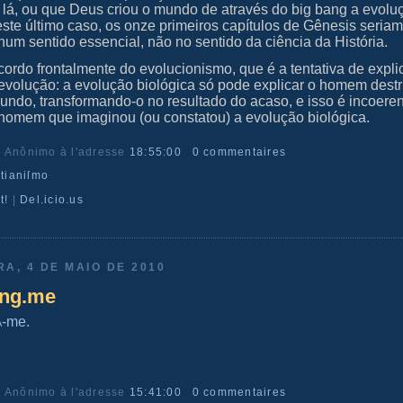
lá, ou que Deus criou o mundo de através do big bang a evolu
este último caso, os onze primeiros capítulos de Gênesis seria
num sentido essencial, não no sentido da ciência da História.
scordo frontalmente do evolucionismo, que é a tentativa de expli
volução: a evolução biológica só pode explicar o homem dest
undo, transformando-o no resultado do acaso, e isso é incoeren
 homem que imaginou (ou constatou) a evolução biológica.
r Anônimo
à l'adresse
18:55:00
0 commentaires
ſtianiſmo
t!
|
Del.icio.us
RA, 4 DE MAIO DE 2010
ing.me
a
-me.
r Anônimo
à l'adresse
15:41:00
0 commentaires