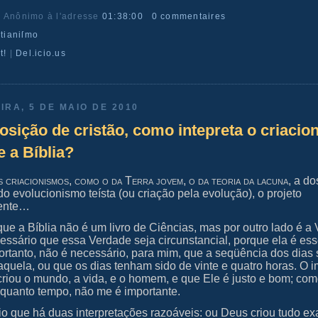
r Anônimo
à l'adresse
01:38:00
0 commentaires
ſtianiſmo
t!
|
Del.icio.us
IRA, 5 DE MAIO DE 2010
osição de cristão, como intepreta o criaci
 a Bíblia?
s criacionismos, como o da Terra jovem, o da teoria da lacuna
, a do
 do evolucionismo teísta (ou criação pela evolução), o projeto
gente…
que a Bíblia não é um livro de Ciências, mas por outro lado é a
essário que essa Verdade seja circunstancial, porque ela é ess
 Portanto, não é necessário, para mim, que a seqüência dos dias 
quela, ou que os dias tenham sido de vinte e quatro horas. O i
riou o mundo, a vida, e o homem, e que Ele é justo e bom; com
 quanto tempo, não me é importante.
reio que há duas interpretações razoáveis: ou Deus criou tudo e