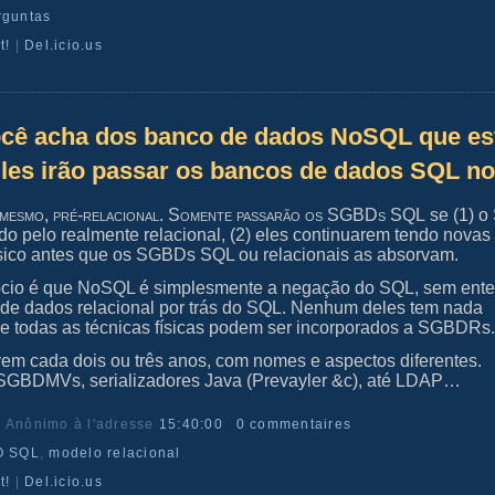
rguntas
t!
|
Del.icio.us
ocê acha dos banco de dados NoSQL que es
es irão passar os bancos de dados SQL n
 mesmo, pré-relacional. Somente passarão os SGBDs SQL
se (1) o
o pelo realmente relacional, (2) eles continuarem tendo novas 
físico antes que os SGBDs SQL ou relacionais as absorvam.
cio é que NoSQL é simplesmente a negação do SQL, sem ente
a de dados relacional por trás do SQL. Nenhum deles tem nada
e todas as técnicas físicas podem ser incorporados a SGBDRs
m cada dois ou três anos, com nomes e aspectos diferentes.
BDMVs, serializadores Java (Prevayler &c), até LDAP…
r Anônimo
à l'adresse
15:40:00
0 commentaires
O SQL
,
modelo relacional
t!
|
Del.icio.us