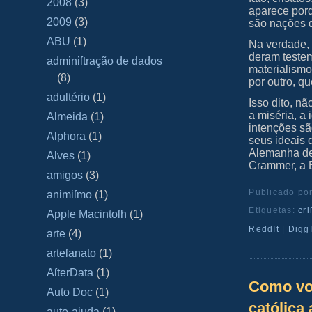
2008
(3)
aparece porq
2009
(3)
são nações de
ABU
(1)
Na verdade, 
deram teste
adminiſtração de dados
materialism
(8)
por outro, qu
adultério
(1)
Isso dito, n
a miséria, a
Almeida
(1)
intenções sã
Alphora
(1)
seus ideais 
Alemanha de 
Alves
(1)
Crammer, a 
amigos
(3)
Publicado po
animiſmo
(1)
Etiquetas:
cri
Apple Macintoſh
(1)
ReddIt
|
DiggI
arte
(4)
arteſanato
(1)
AſterData
(1)
Como voc
Auto Doc
(1)
católica
auto-ajuda
(1)