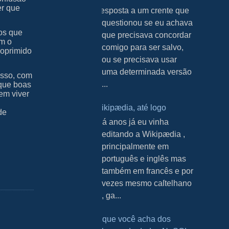
er que
Resposta a um crente que
questionou se eu achava
ãos que
que precisava concordar
am o
comigo para ser salvo,
 oprimido
ou se precisava usar
uma determinada versão
esso, com
...
 que boas
 em viver
Wikipædia, até logo
de
H á anos já eu vinha
editando a Wikipædia ,
principalmente em
português e inglês mas
também em francês e por
vezes mesmo caſtelhano
, ga...
O que você acha dos