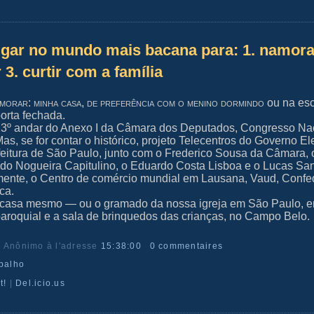
ugar no mundo mais bacana para: 1. namora
 3. curtir com a família
morar: minha casa, de preferência com o menino dormindo
ou na esc
orta fechada.
3º andar do Anexo I da Câmara dos Deputados, Congresso Nac
as, se for contar o histórico, projeto Telecentros do Governo El
feitura de São Paulo, junto com o Frederico Sousa da Câmara, 
do Nogueira Capitulino, o Eduardo Costa Lisboa e o Lucas San
mente, o Centro de comércio mundial em Lausana, Vaud, Conf
ca.
casa mesmo — ou o gramado da nossa igreja em São Paulo, en
paroquial e a sala de brinquedos das crianças, no Campo Belo.
r Anônimo
à l'adresse
15:38:00
0 commentaires
abalho
t!
|
Del.icio.us