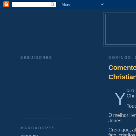
SEGUIDORES
DOMINGO, 
Comente G
Christian
our 
Y
Chri
Tou
O melhor livr
Jones.
MARCADORES
Creio que, a
fato, cristã