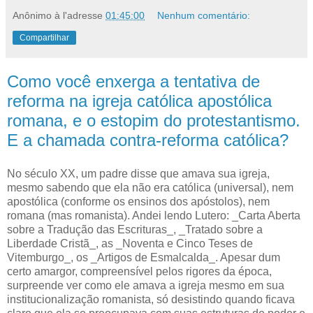
Anônimo
à l'adresse
01:45:00
Nenhum comentário:
Compartilhar
Como você enxerga a tentativa de
reforma na igreja católica apostólica
romana, e o estopim do protestantismo.
E a chamada contra-reforma católica?
N
o século XX, um padre disse que amava sua igreja,
mesmo sabendo
que ela não era católica (universal), nem
apostólica (conforme os ensinos dos apóstolos), nem
romana (mas romanista). Andei lendo Lutero: _Carta Aberta
sobre a Tradução das Escrituras_, _Tratado sobre a
Liberdade Cristã_, as _Noventa e Cinco Teses de
Vitemburgo_, os _Artigos de Esmalcalda_. Apesar dum
certo amargor, compreensível pelos rigores da época,
surpreende ver como ele amava a igreja mesmo em sua
institucionalização romanista, só desistindo quando ficava