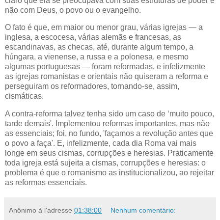
claro que ela se preocupava com suas estruturas de poder e
não com Deus, o povo ou o evangelho.
O fato é que, em maior ou menor grau, várias igrejas — a
inglesa, a escocesa, várias alemãs e francesas, as
escandinavas, as checas, até, durante algum tempo, a
húngara, a vienense, a russa e a polonesa, e mesmo
algumas portuguesas — foram reformadas, e infelizmente
as igrejas romanistas e orientais não quiseram a reforma e
perseguiram os reformadores, tornando-se, assim,
cismáticas.
A contra-reforma talvez tenha sido um caso de ‘muito pouco,
tarde demais'. Implementou reformas importantes, mas não
as essenciais; foi, no fundo, 'façamos a revolução antes que
o povo a faça'. E, infelizmente, cada dia Roma vai mais
longe em seus cismas, corrupções e heresias. Praticamente
toda igreja está sujeita a cismas, corrupções e heresias: o
problema é que o romanismo as institucionalizou, ao rejeitar
as reformas essenciais.
Anônimo
à l'adresse
01:38:00
Nenhum comentário: