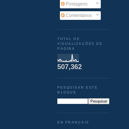
Postagens
Comentários
TOTAL DE
VISUALIZAÇÕES DE
PÁGINA
507,362
PESQUISAR ESTE
BLOGUE
EN FRANÇAIS