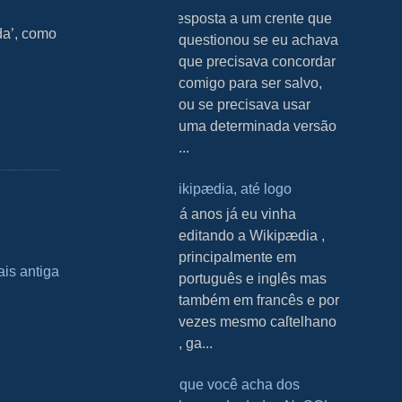
Resposta a um crente que
da’, como
questionou se eu achava
que precisava concordar
comigo para ser salvo,
ou se precisava usar
uma determinada versão
...
Wikipædia, até logo
H á anos já eu vinha
editando a Wikipædia ,
principalmente em
is antiga
português e inglês mas
também em francês e por
vezes mesmo caſtelhano
, ga...
O que você acha dos