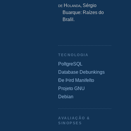
de Holanda
, Sérgio
Buarque: Raízes do
Braſil.
TECNOLOGIA
PoſtgreSQL
Database Debunkings
Ðe Þird Manifeſto
Projeto GNU
Debian
AVALIAÇÃO &
SINOPSES