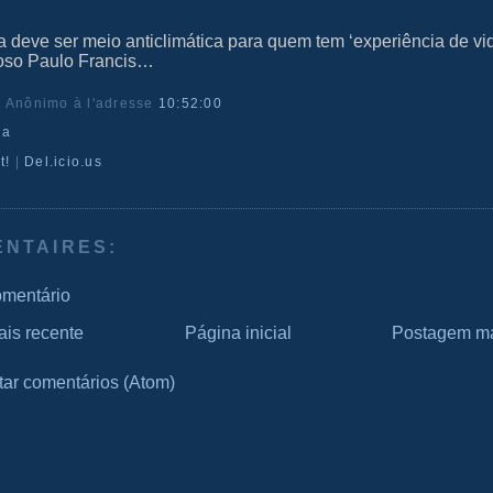
a deve ser meio anticlimática para quem tem ‘experiência de vi
doso Paulo Francis…
r Anônimo
à l'adresse
10:52:00
da
t!
|
Del.icio.us
ENTAIRES:
omentário
is recente
Página inicial
Postagem ma
tar comentários (Atom)