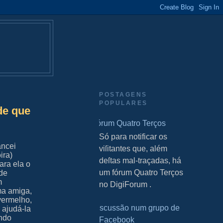
POSTAGENS
POPULARES
de que
Fórum Quatro Terços
S Só para notificar os
ancei
viſitantes que, além
ira)
deſtas mal-traçadas, há
ara ela o
um fórum Quatro Terços
nde
m
no DigiForum .
ma amiga,
vermelho,
Discussão num grupo de
 ajudá-la
indo
Facebook