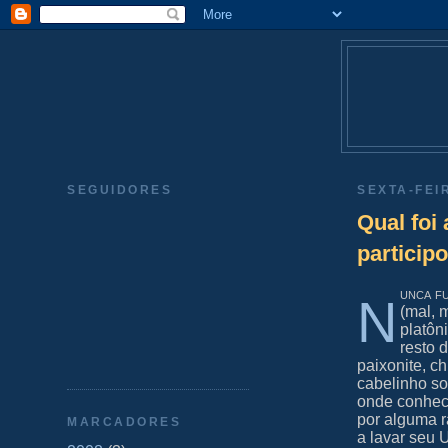
SEGUIDORES
SEXTA-FEI
Qual foi
particip
unca fu
N
(mal, 
platôn
resto 
paixonite, c
cabelinho so
onde conheci
por alguma r
MARCADORES
a lavar seu 