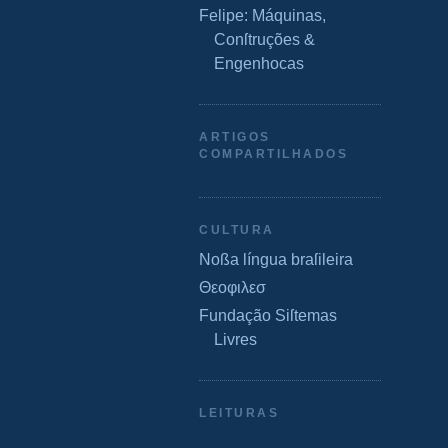
Felipe: Máquinas,
Conſtruções &
Engenhocas
ARTIGOS
COMPARTILHADOS
CULTURA
Noßa língua braſileira
Θεοφιλεσ
Fundação Siſtemas
Livres
LEITURAS