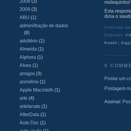
2008
(3)
molequinho!
2009
(3)
Esta respost
dizia o sau
ABU
(1)
adminiſtração de dados
Publicado po
(8)
Etiquetas:
Vi
adultério
(1)
ReddIt
|
DiggI
Almeida
(1)
Alphora
(1)
Alves
(1)
0 COMM
amigos
(3)
Postar um c
animiſmo
(1)
Postagem ma
Apple Macintoſh
(1)
arte
(4)
Assinar:
Pos
arteſanato
(1)
AſterData
(1)
Auto Doc
(1)
auto-ajuda
(1)