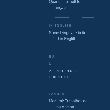
Quand il le fault le
français
IN ENGLISH
Some Þings are better
ſaid in Engliſh
EU.
L
VER MEU PERFIL
COMPLETO
FAMÍLIA
Megumi: Trabalhos de
Uma Abelha