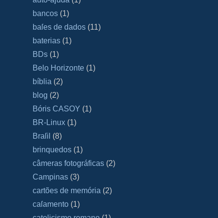
bancos
(1)
baſes de dados
(11)
baterias
(1)
BDs
(1)
Belo Horizonte
(1)
bíblia
(2)
blog
(2)
Bóris CASOY
(1)
BR-Linux
(1)
Braſil
(8)
brinquedos
(1)
câmeras fotográficas
(2)
Campinas
(3)
cartões de memória
(2)
caſamento
(1)
catolicismo romano
(1)