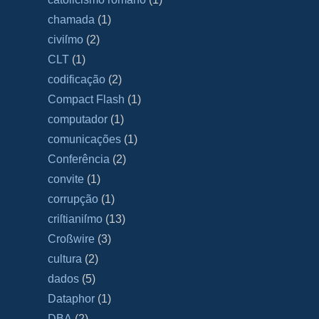
chamada
(1)
civiſmo
(2)
CLT
(1)
codificação
(2)
Compact Flash
(1)
computador
(1)
comunicações
(1)
Conferência
(2)
convite
(1)
corrupção
(1)
criſtianiſmo
(13)
Croßwire
(3)
cultura
(2)
dados
(5)
Dataphor
(1)
DBA
(2)