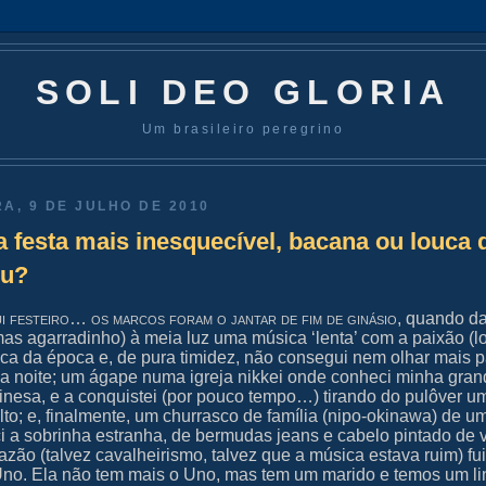
SOLI DEO GLORIA
Um brasileiro peregrino
RA, 9 DE JULHO DE 2010
 a festa mais inesquecível, bacana ou louca 
ou?
i festeiro… os marcos foram o jantar de fim de ginásio
, quando d
mas agarradinho) à meia luz uma música ‘lenta’ com a paixão (lo
ica da época e, de pura timidez, não consegui nem olhar mais p
da noite; um ágape numa igreja nikkei onde conheci minha gra
hinesa, e a conquistei (por pouco tempo…) tirando do pulôver u
lto; e, finalmente, um churrasco de família (nipo-okinawa) de u
 a sobrinha estranha, de bermudas jeans e cabelo pintado de 
azão (talvez cavalheirismo, talvez que a música estava ruim) fui
Uno. Ela não tem mais o Uno, mas tem um marido e temos um l