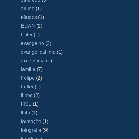
enſino
(1)
eſtudos
(1)
EUAN
(2)
Euler
(1)
evangelho
(2)
evangelicaliſmo
(1)
excelência
(1)
família
(7)
Felipe
(2)
Fetter
(1)
filhos
(2)
FISL
(1)
flaſh
(1)
formação
(1)
fotografia
(9)
fraude
(1)