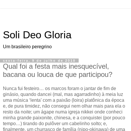
Soli Deo Gloria
Um brasileiro peregrino
sexta-feira, 9 de julho de 2010
Qual foi a festa mais inesquecível,
bacana ou louca de que participou?
N
unca fui festeiro… os marcos foram o jantar de fim de
ginásio
, quando dancei (mal, mas agarradinho) à meia luz
uma música ‘lenta’ com a paixão (loira) platônica da época
e, de pura timidez, não consegui nem olhar mais para ela o
resto da noite; um ágape numa igreja nikkei onde conheci
minha grande paixonite, chinesa, e a conquistei (por pouco
tempo…) tirando do pulôver um cabelinho solto; e,
finalmente, um churrasco de família (nipo-okinawa) de uma