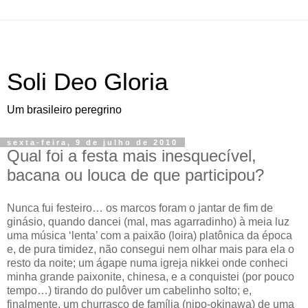
Soli Deo Gloria
Um brasileiro peregrino
sexta-feira, 9 de julho de 2010
Qual foi a festa mais inesquecível,
bacana ou louca de que participou?
N
unca fui festeiro… os marcos foram o jantar de fim de
ginásio
, quando dancei (mal, mas agarradinho) à meia luz
uma música ‘lenta’ com a paixão (loira) platônica da época
e, de pura timidez, não consegui nem olhar mais para ela o
resto da noite; um ágape numa igreja nikkei onde conheci
minha grande paixonite, chinesa, e a conquistei (por pouco
tempo…) tirando do pulôver um cabelinho solto; e,
finalmente, um churrasco de família (nipo-okinawa) de uma