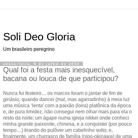
Soli Deo Gloria
Um brasileiro peregrino
sexta-feira, 9 de julho de 2010
Qual foi a festa mais inesquecível,
bacana ou louca de que participou?
N
unca fui festeiro… os marcos foram o jantar de fim de
ginásio
, quando dancei (mal, mas agarradinho) à meia luz
uma música ‘lenta’ com a paixão (loira) platônica da época
e, de pura timidez, não consegui nem olhar mais para ela o
resto da noite; um ágape numa igreja nikkei onde conheci
minha grande paixonite, chinesa, e a conquistei (por pouco
tempo…) tirando do pulôver um cabelinho solto; e,
finalmente, um churrasco de família (nipo-okinawa) de uma