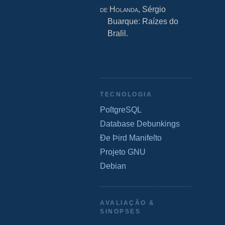
de Holanda
, Sérgio
Buarque: Raízes do
Braſil.
TECNOLOGIA
PoſtgreSQL
Database Debunkings
Ðe Þird Manifeſto
Projeto GNU
Debian
AVALIAÇÃO &
SINOPSES