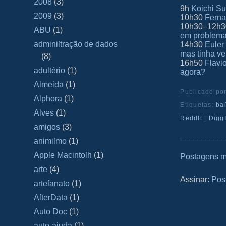
2008
(3)
9h
Koichi S
2009
(3)
10h30
Ferna
10h30–12h
ABU
(1)
em problem
adminiſtração de dados
14h30
Euler
mas tinha v
(8)
16h50
Flavi
adultério
(1)
agora?
Almeida
(1)
Publicado po
Alphora
(1)
Etiquetas:
ba
Alves
(1)
ReddIt
|
DiggI
amigos
(3)
animiſmo
(1)
Apple Macintoſh
(1)
Postagens m
arte
(4)
Assinar:
Pos
arteſanato
(1)
AſterData
(1)
Auto Doc
(1)
auto-ajuda
(1)