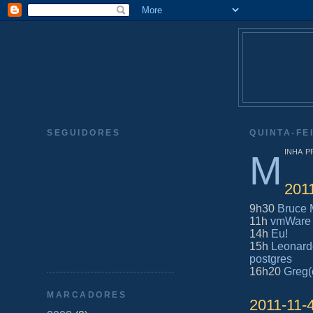
SEGUIDORES
QUINTA-FE
inha 
M
201
9h30
Bruce
11h
vmWare 
14h
Eu!
15h
Leonardo
postgres
16h20
Greg(
MARCADORES
2011-11-