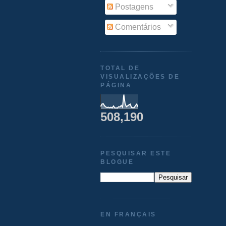
Postagens
Comentários
TOTAL DE
VISUALIZAÇÕES DE
PÁGINA
508,190
PESQUISAR ESTE
BLOGUE
EN FRANÇAIS