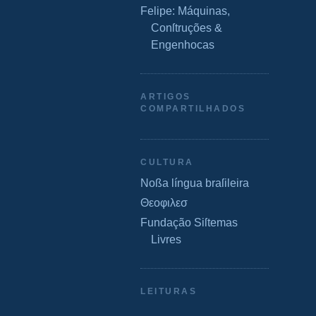
Felipe: Máquinas,
Conſtruções &
Engenhocas
ARTIGOS
COMPARTILHADOS
CULTURA
Noßa língua braſileira
Θεοφιλεσ
Fundação Siſtemas
Livres
LEITURAS