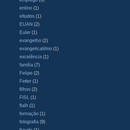
enſino
(1)
eſtudos
(1)
EUAN
(2)
Euler
(1)
evangelho
(2)
evangelicaliſmo
(1)
excelência
(1)
família
(7)
Felipe
(2)
Fetter
(1)
filhos
(2)
FISL
(1)
flaſh
(1)
formação
(1)
fotografia
(9)
fraude
(1)