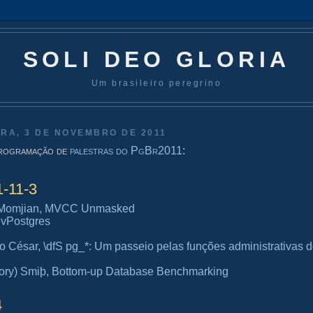
SOLI DEO GLORIA
Um brasileiro peregrino
IRA, 3 DE NOVEMBRO DE 2011
programação de
palestras do PgBr2011
:
1-11-3
 Momjian, MVCC Unmasked
vPostgres
 César, \dfS pg_*: Um passeio pelas funções administrativas 
ory) Smiþ, Bottom-up Database Benchmarking
4