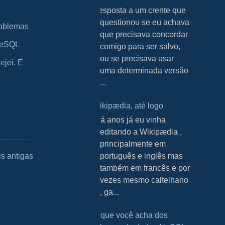
Resposta a um crente que
questionou se eu achava
roblemas
que precisava concordar
greSQL
comigo para ser salvo,
ou se precisava usar
ejei. E
uma determinada versão
...
Wikipædia, até logo
H á anos já eu vinha
editando a Wikipædia ,
principalmente em
português e inglês mas
s antigas
também em francês e por
vezes mesmo caſtelhano
, ga...
O que você acha dos