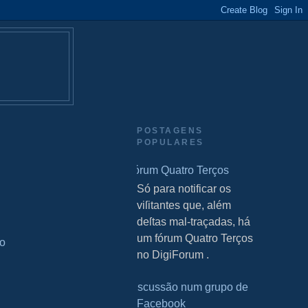
POSTAGENS
POPULARES
Fórum Quatro Terços
S Só para notificar os
viſitantes que, além
deſtas mal-traçadas, há
um fórum Quatro Terços
do
no DigiForum .
Discussão num grupo de
Facebook