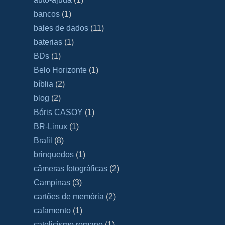
bancos
(1)
baſes de dados
(11)
baterias
(1)
BDs
(1)
Belo Horizonte
(1)
bíblia
(2)
blog
(2)
Bóris CASOY
(1)
BR-Linux
(1)
Braſil
(8)
brinquedos
(1)
câmeras fotográficas
(2)
Campinas
(3)
cartões de memória
(2)
caſamento
(1)
catolicismo romano
(1)