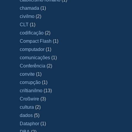
chamada
(1)
civiſmo
(2)
CLT
(1)
codificação
(2)
Compact Flash
(1)
computador
(1)
comunicações
(1)
Conferência
(2)
convite
(1)
corrupção
(1)
criſtianiſmo
(13)
Croßwire
(3)
cultura
(2)
dados
(5)
Dataphor
(1)
DBA
(2)