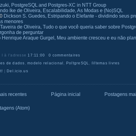
uzuki, PostgreSQL and Postgres-XC in NTT Group
ndo Ike de Oliveira, Escalabilidade, As Modas e (No)SQL
30
Dickson S. Guedes, Estripando o Elefante - dividindo seus p
as menores
 Taveira de Oliveira, Tudo o que você queria saber sobre Post
ergonha de perguntar
o Henrique Araque Gurgel, Meu ambiente cresceu e eu não plan
r l
à l'adresse
17:11:00
0 commentaires
ſes de dados
,
modelo relacional
,
PoſtgreSQL
,
ſiſtemas livres
t!
|
Del.icio.us
ais recentes
Página inicial
Postagens mai
tagens (Atom)