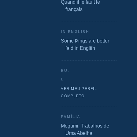
Quand il le fault le
français
IN ENGLISH
Some Þings are better
ſaid in Engliſh
EU.
L
VER MEU PERFIL
COMPLETO
FAMÍLIA
Megumi: Trabalhos de
Uma Abelha