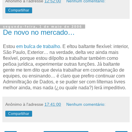
Anônimo
à l'adresse
12:52:00
Nenhum comentário:
Compartilhar
segunda-feira, 1 de maio de 2006
De novo no mercado…
E
stou
em buſca de trabalho
. E eſtou baſtante flexível: interior,
São Paulo, Exterior… na verdade, deſta vez ainda mais
flexível, porque estou diſpoſto a trabalhar também como
peßoa jurídica, experimentar outras funções. Já baſtante
gente me tem dito que devia trabalhar em coordenação de
equipes, ou ensinando… é claro que prefiro continuar com
Adminiſtração de Dados, e se puder ser com ſiſtemas livres
melhor ainda, mas nada (¿ou quaſe nada?) ſerá impeditivo.
Anônimo
à l'adresse
17:41:00
Nenhum comentário:
Compartilhar