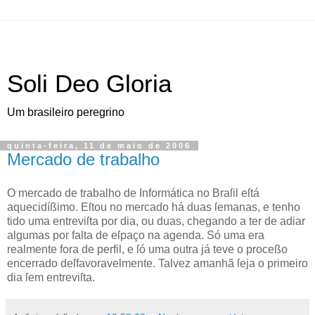
Soli Deo Gloria
Um brasileiro peregrino
quinta-feira, 11 de maio de 2006
Mercado de trabalho
O
mercado de trabalho de Informática no Braſil
eſtá
aquecidíßimo. Eſtou no mercado há duas ſemanas, e tenho
tido uma entreviſta por dia, ou duas, chegando a ter de adiar
algumas por falta de eſpaço na agenda. Só uma era
realmente fora de perfil, e ſó uma outra já teve o proceßo
encerrado deſfavoravelmente. Talvez amanhã ſeja o primeiro
dia ſem entreviſta.