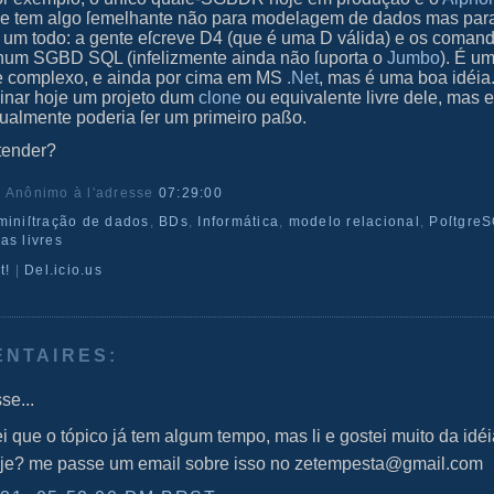
ue tem algo ſemelhante não para modelagem de dados mas par
 um todo: a gente eſcreve D4 (que é uma D válida) e os coman
num SGBD SQL (infelizmente ainda não ſuporta o
Jumbo
). É um
 e complexo, e ainda por cima em
MS
.Net
, mas é uma boa idéia
inar hoje um projeto dum
clone
ou equivalente livre dele, mas
tualmente poderia ſer um primeiro paßo.
tender?
r Anônimo
à l'adresse
07:29:00
miniſtração de dados
,
BDs
,
Informática
,
modelo relacional
,
Poſtgre
mas livres
t!
|
Del.icio.us
ENTAIRES:
se...
i que o tópico já tem algum tempo, mas li e gostei muito da idé
oje? me passe um email sobre isso no zetempesta@gmail.com