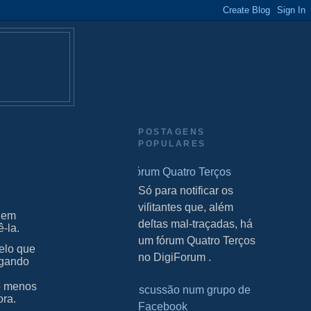
POSTAGENS
POPULARES
Fórum Quatro Terços
S Só para notificar os
viſitantes que, além
odem
deſtas mal-traçadas, há
-la.
um fórum Quatro Terços
Pelo que
no DigiForum .
hegando
lo menos
Discussão num grupo de
ora.
Facebook