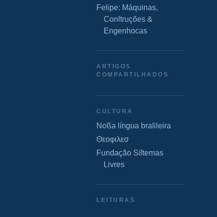
Felipe: Máquinas,
Conſtruções &
Engenhocas
ARTIGOS
COMPARTILHADOS
CULTURA
Noßa língua braſileira
Θεοφιλεσ
Fundação Siſtemas
Livres
LEITURAS