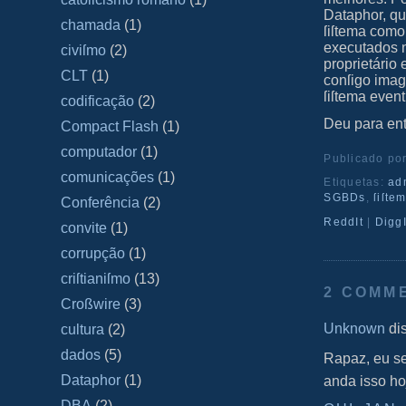
Dataphor, q
chamada
(1)
ſiſtema como
executados 
civiſmo
(2)
proprietário
CLT
(1)
conſigo imag
ſiſtema even
codificação
(2)
Deu para en
Compact Flash
(1)
computador
(1)
Publicado po
comunicações
(1)
Etiquetas:
ad
SGBDs
,
ſiſte
Conferência
(2)
ReddIt
|
DiggI
convite
(1)
corrupção
(1)
criſtianiſmo
(13)
2 COMM
Croßwire
(3)
Unknown
dis
cultura
(2)
dados
(5)
Rapaz, eu se
Dataphor
(1)
anda isso h
DBA
(2)