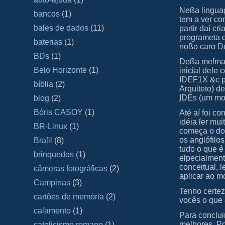
Neßa linguag
bancos
(1)
tem a ver co
baſes de dados
(11)
partir daí c
programeta d
baterias
(1)
noßo caro
D
BDs
(1)
Deßa meſma 
Belo Horizonte
(1)
inicial dele
IDEF1X &c pa
bíblia
(2)
Arquiteto) d
IDE
s (um m
blog
(2)
Bóris CASOY
(1)
Até aí foi c
idéia ſer mu
BR-Linux
(1)
começa o do
os anglófilo
Braſil
(8)
tudo o que é
brinquedos
(1)
eſpecialment
conceitual, 
câmeras fotográficas
(2)
aplicar ao m
Campinas
(3)
Tenho certez
cartões de memória
(2)
vocês o que
caſamento
(1)
Para conclui
melhores. Po
catolicismo romano
(1)