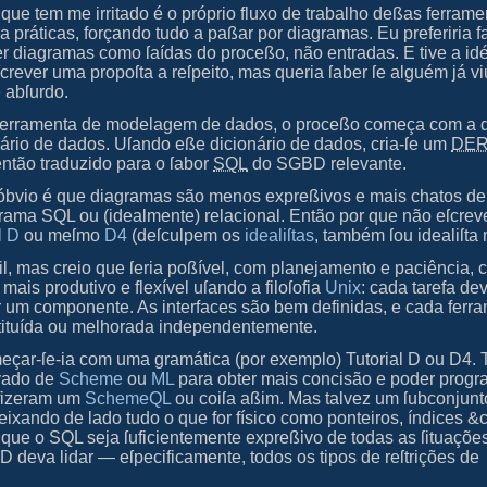
que tem me irritado é o próprio fluxo de trabalho deßas ferrame
 práticas, forçando tudo a paßar por diagramas. Eu preferiria f
ter diagramas como ſaídas do proceßo, não entradas. E tive a id
crever uma propoſta a reſpeito, mas queria ſaber ſe alguém já vi
é abſurdo.
ferramenta de modelagem de dados, o proceßo começa com a d
ário de dados. Uſando eße dicionário de dados, cria-ſe um
DE
ntão traduzido para o ſabor
SQL
do
SGBD
relevante.
óbvio é que diagramas são menos expreßivos e mais chatos de
ama SQL ou (idealmente) relacional. Então por que não eſcrev
l D
ou meſmo
D4
(deſculpem os
idealiſtas
, também ſou idealiſt
cil, mas creio que ſeria poßível, com planejamento e paciência, 
 mais produtivo e flexível uſando a filoſofia
Unix
: cada tarefa dev
r um componente. As interfaces são bem definidas, e cada ferr
ſtituída ou melhorada independentemente.
eçar‐ſe‐ia com uma gramática (por exemplo) Tutorial D ou D4. 
ivado de
Scheme
ou
ML
para obter mais concisão e poder progr
 fizeram um
SchemeQL
ou coiſa aßim. Mas talvez um ſubconjun
deixando de lado tudo o que for físico como ponteiros, índices &
 que o SQL seja ſuficientemente expreßivo de todas as ſituaçõ
deva lidar — eſpecificamente, todos os tipos de reſtrições de