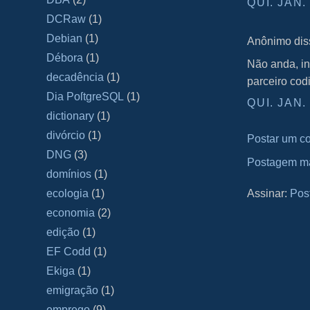
QUI. JAN.
DCRaw
(1)
Debian
(1)
Anônimo diss
Débora
(1)
Não anda, in
decadência
(1)
parceiro codi
Dia PoſtgreSQL
(1)
QUI. JAN.
dictionary
(1)
divórcio
(1)
Postar um c
DNG
(3)
Postagem ma
domínios
(1)
Assinar:
Pos
ecologia
(1)
economia
(2)
edição
(1)
EF Codd
(1)
Ekiga
(1)
emigração
(1)
emprego
(9)