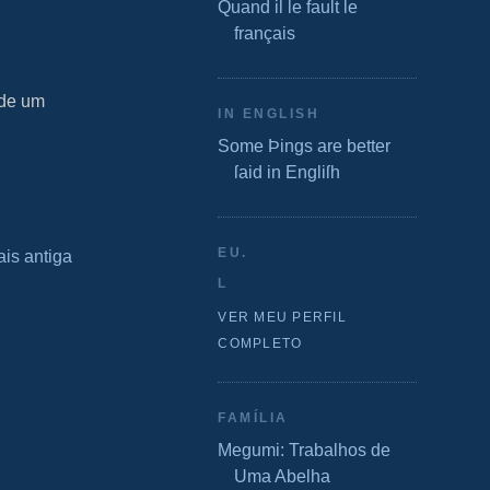
Quand il le fault le
français
 de um
IN ENGLISH
Some Þings are better
ſaid in Engliſh
EU.
is antiga
L
VER MEU PERFIL
COMPLETO
FAMÍLIA
Megumi: Trabalhos de
Uma Abelha