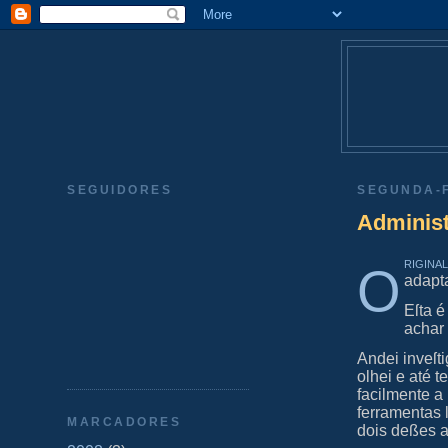
SEGUIDORES
SEGUNDA-F
Administ
rigina
O
adapt
Eſta é
achar 
Andei inveſt
olhei e até t
facilmente a
ferramentas 
MARCADORES
dois deßes a