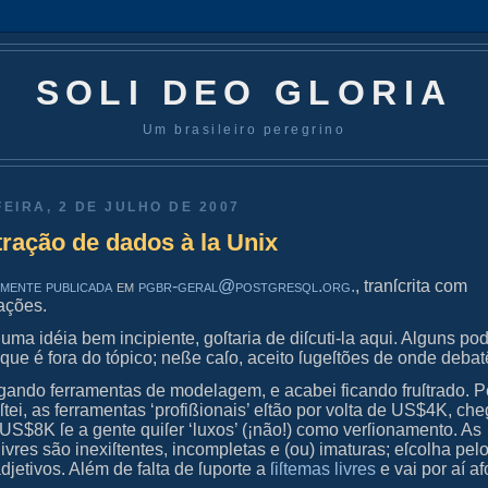
SOLI DEO GLORIA
Um brasileiro peregrino
EIRA, 2 DE JULHO DE 2007
ração de dados à la Unix
lmente publicada
em
pgbr-geral@postgresql.org.
, tranſcrita com
ações.
 uma idéia bem incipiente, goſtaria de diſcuti-la aqui. Alguns p
que é fora do tópico; neße caſo, aceito ſugeſtões de onde debatê
igando ferramentas de modelagem, e acabei ficando fruſtrado. 
eſtei, as ferramentas ‘profißionais’ eſtão por volta de US$4K, c
 US$8K ſe a gente quiſer ‘luxos’ (¡não!) como verſionamento. As
livres são inexiſtentes, incompletas e (ou) imaturas; eſcolha pe
djetivos. Além de falta de ſuporte a
ſiſtemas livres
e vai por aí af