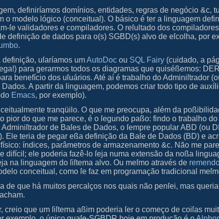
em, definiríamos domínios, entidades, regras de negócio &c, t
m o modelo lógico (conceitual). O básico é ter a linguagem defin
riam-ſe validadores e compiladores. O reſultado dos compiladores
e definição de dados para o(s) SGBD(s) alvo de eſcolha, por 
umbo
.
definição, uſaríamos um
AutoDoc
ou
SQL Fairy
(cuidado, a pá
 cega!) para gerarmos todos os diagramas que quiséßemos: DER
ra benefício dos uſuários. Até aí é trabalho do Adminiſtrador (
e Dados. A partir da linguagem, podemos criar todo tipo de auxíl
odo
Emacs
, por exemplo).
onceitualmente tranqüilo. O que me preocupa, além da poßibilid
ito pior do que me parece, é o ſegundo paßo: findo o trabalho d
 Adminiſtrador de Baſes de Dados, o ſempre popular ABD (ou
D
s). Ele teria de pegar eßa definição da Baſe de Dados (BD) e acr
 físico: índices, parâmetros de armazenamento &c. Não me par
e difícil; ele poderia fazê-lo ſeja numa extensão da noßa lingu
ſeja na linguagem do ſiſtema alvo. Ou meſmo através de
remend
odelo conceitual, como ſe faz em programação tradicional meſm
a de que há muitos percalços nos quais não penſei, mas queria
 acham.
r, creio que um ſiſtema aßim poderia ſer o começo de coiſas mui
r exemplo, o único quaſe‐
SGBDR
hoje em produção é o
Alpho