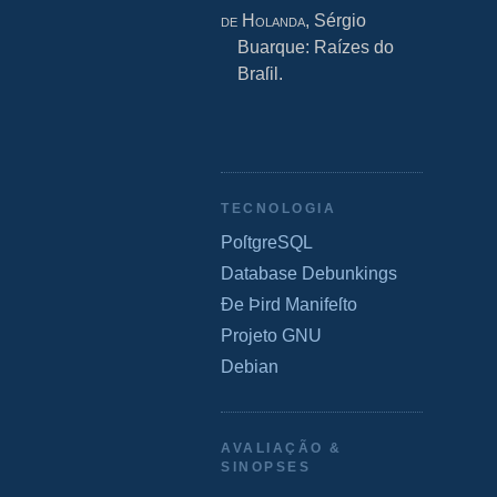
de Holanda
, Sérgio
Buarque: Raízes do
Braſil.
TECNOLOGIA
PoſtgreSQL
Database Debunkings
Ðe Þird Manifeſto
Projeto GNU
Debian
AVALIAÇÃO &
SINOPSES