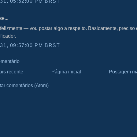
 31, 05:52:00 PM BRST
e...
felizmente ― vou postar algo a respeito. Basicamente, preciso
ficador.
 31, 09:57:00 PM BRST
omentário
is recente
Página inicial
Postagem ma
tar comentários (Atom)