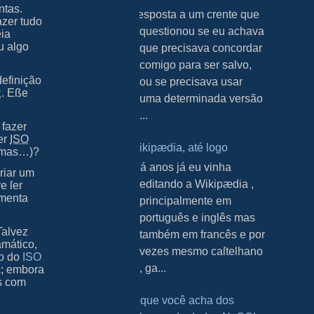
ntas.
Resposta a um crente que
azer tudo
questionou se eu achava
éia
u algo
que precisava concordar
comigo para ser salvo,
efinição
ou se precisava usar
R
. Eße
uma determinada versão
...
 fazer
er
ISO
Wikipædia, até logo
a mas…)?
H á anos já eu vinha
criar um
editando a Wikipædia ,
e ſer
amenta
principalmente em
português e inglês mas
Talvez
também em francês e por
amático,
vezes mesmo caſtelhano
to do
ISO
, ga...
c; embora
es com
O que você acha dos