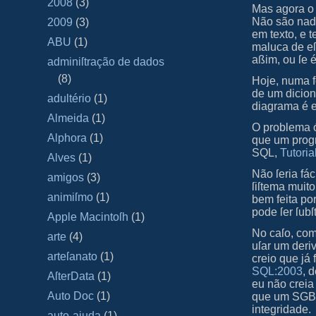
2008
(3)
Mas agora o 
Não são nada
2009
(3)
em texto, e 
ABU
(1)
maluca de eſ
aßim, ou ſe 
adminiſtração de dados
(8)
Hoje, numa 
de um dicion
adultério
(1)
diagrama é e
Almeida
(1)
O problema 
Alphora
(1)
que um progr
SQL,
Tutoria
Alves
(1)
Não ſeria fá
amigos
(3)
ſiſtema muito
animiſmo
(1)
bem feita po
pode ſer ſub
Apple Macintoſh
(1)
No caſo, com
arte
(4)
uſar um der
arteſanato
(1)
creio que já
SQL:2003
, 
AſterData
(1)
eu não creia
Auto Doc
(1)
que um SGBD 
integridade.
auto-ajuda
(1)