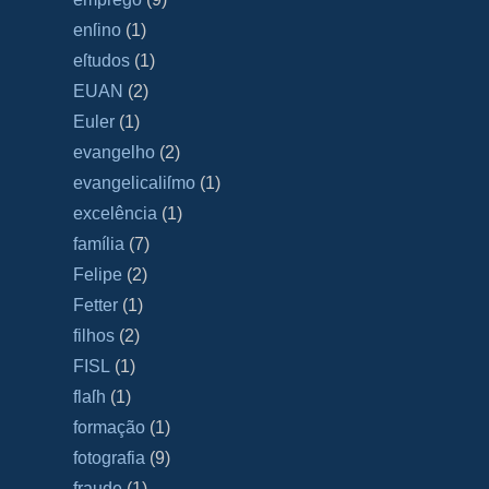
enſino
(1)
eſtudos
(1)
EUAN
(2)
Euler
(1)
evangelho
(2)
evangelicaliſmo
(1)
excelência
(1)
família
(7)
Felipe
(2)
Fetter
(1)
filhos
(2)
FISL
(1)
flaſh
(1)
formação
(1)
fotografia
(9)
fraude
(1)