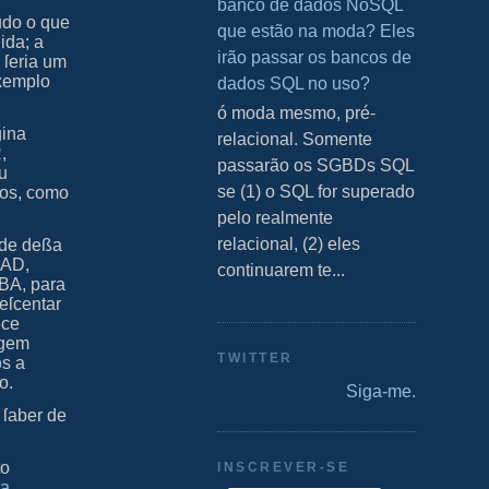
banco de dados NoSQL
udo o que
que estão na moda? Eles
ida; a
irão passar os bancos de
 ſeria um
exemplo
dados SQL no uso?
S ó moda mesmo, pré-
gina
relacional. Somente
,
passarão os SGBDs SQL
ou
se (1) o SQL for superado
ios, como
pelo realmente
relacional, (2) eles
ade deßa
o
AD
,
continuarem te...
BA
, para
eſcentar
ece
agem
TWITTER
o
s a
o.
Siga-me.
 ſaber de
to
INSCREVER-SE
ra