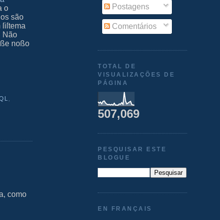
Postagens
a o
dos são
 ſiſtema
Comentários
. Não
 eße noßo
TOTAL DE
VISUALIZAÇÕES DE
PÁGINA
SQL
,
507,069
PESQUISAR ESTE
BLOGUE
ia, como
EN FRANÇAIS