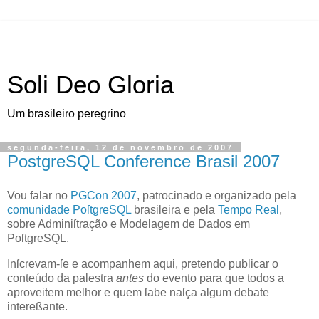
Soli Deo Gloria
Um brasileiro peregrino
segunda-feira, 12 de novembro de 2007
PostgreSQL Conference Brasil 2007
V
ou falar no
PGCon 2007
, patrocinado e organizado pela
comunidade PoſtgreSQL
brasileira e pela
Tempo Real
,
sobre Adminiſtração e Modelagem de Dados em
PoſtgreSQL.
Inſcrevam-ſe e acompanhem aqui, pretendo publicar o
conteúdo da palestra
antes
do evento para que todos a
aproveitem melhor e quem ſabe naſça algum debate
intereßante.