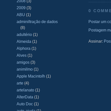
2008
(3)
2009
(3)
0 COMM
ABU
(1)
Postar um c
adminiſtração de dados
(8)
Postagem ma
adultério
(1)
Assinar:
Pos
Almeida
(1)
Alphora
(1)
Alves
(1)
amigos
(3)
animiſmo
(1)
Apple Macintoſh
(1)
arte
(4)
arteſanato
(1)
AſterData
(1)
Auto Doc
(1)
auto-ajuda
(1)