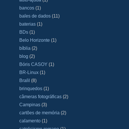
bancos
(1)
baſes de dados
(11)
baterias
(1)
BDs
(1)
Belo Horizonte
(1)
bíblia
(2)
blog
(2)
Bóris CASOY
(1)
BR-Linux
(1)
Braſil
(8)
brinquedos
(1)
câmeras fotográficas
(2)
Campinas
(3)
cartões de memória
(2)
caſamento
(1)
catolicismo romano
(1)