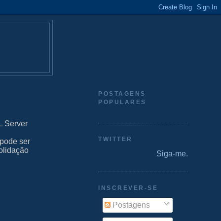
POSTAGENS
POPULARES
L Server
TWITTER
 pode ser
solidação
Siga-me.
INSCREVER-SE
Postagens