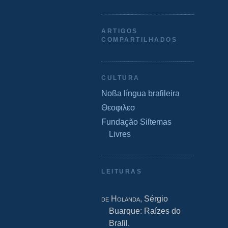
ARTIGOS
COMPARTILHADOS
CULTURA
Noßa língua braſileira
Θεοφιλεσ
Fundação Siſtemas
Livres
LEITURAS
de Holanda
, Sérgio
Buarque: Raízes do
Braſil.