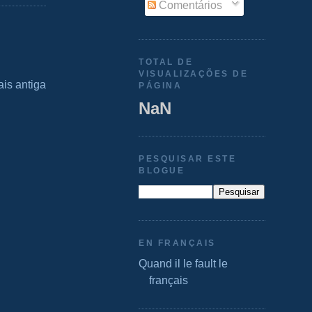
Comentários
TOTAL DE
VISUALIZAÇÕES DE
is antiga
PÁGINA
NaN
PESQUISAR ESTE
BLOGUE
EN FRANÇAIS
Quand il le fault le
français