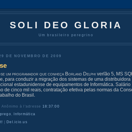
SOLI DEO GLORIA
Um brasileiro peregrino
29 DE NOVEMBRO DE 2009
-se
‐ſe um programador que conheça Borland Delphi
verſão 5, MS SQ
e, para conduzir a migração dos sistemas de uma distribuidora
acional estadunidense de equipamentos de Informática. Salário
o de cinco mil reais, contratação efetiva pelas normas da Con
rabalho do Brasil.
r Anônimo
à l'adresse
18:37:00
prego
,
Informática
t!
|
Del.icio.us