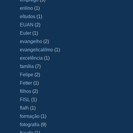
enſino
(1)
eſtudos
(1)
EUAN
(2)
Euler
(1)
evangelho
(2)
evangelicaliſmo
(1)
excelência
(1)
família
(7)
Felipe
(2)
Fetter
(1)
filhos
(2)
FISL
(1)
flaſh
(1)
formação
(1)
fotografia
(9)
fraude
(1)