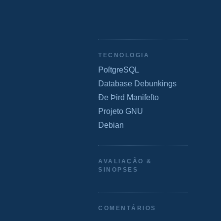
TECNOLOGIA
PoſtgreSQL
Database Debunkings
Ðe Þird Manifeſto
Projeto GNU
Debian
AVALIAÇÃO &
SINOPSES
COMENTÁRIOS