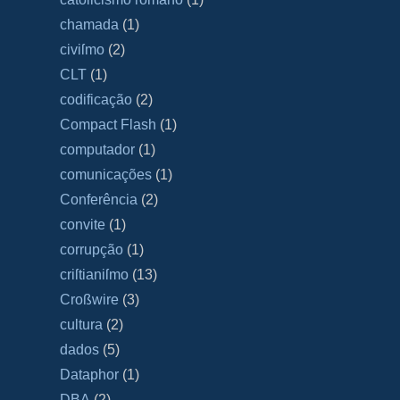
chamada
(1)
civiſmo
(2)
CLT
(1)
codificação
(2)
Compact Flash
(1)
computador
(1)
comunicações
(1)
Conferência
(2)
convite
(1)
corrupção
(1)
criſtianiſmo
(13)
Croßwire
(3)
cultura
(2)
dados
(5)
Dataphor
(1)
DBA
(2)