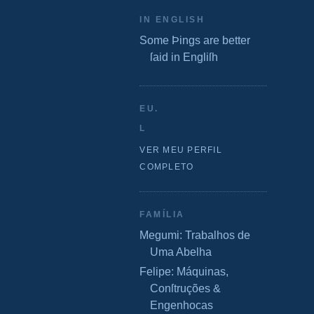
IN ENGLISH
Some Þings are better
ſaid in Engliſh
EU.
L
VER MEU PERFIL
COMPLETO
FAMÍLIA
Megumi: Trabalhos de
Uma Abelha
Felipe: Máquinas,
Conſtruções &
Engenhocas