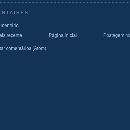
ENTAIRES:
omentário
is recente
Página inicial
Postagem ma
tar comentários (Atom)