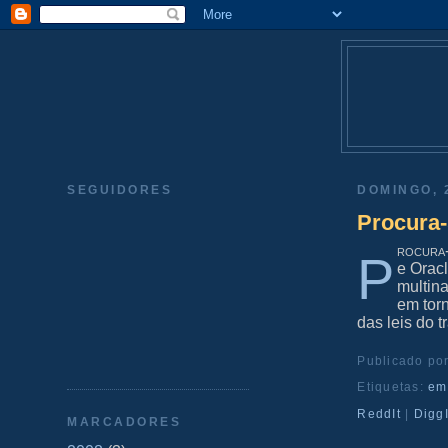
SEGUIDORES
DOMINGO, 
Procura
rocura
P
e Oracl
multin
em torn
das leis do t
Publicado po
Etiquetas:
em
ReddIt
|
DiggI
MARCADORES