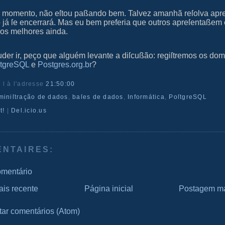
 momento, não eſtou paßando bem. Talvez amanhã reſolva apre
o já ſe encerrará. Mas eu bem preferia que outros apreſentaßem
ros melhores ainda.
der ir, peço que alguém levante a diſcußão: regiſtremos os dom
ſtgreSQL
e
Postgres.org.br
?
r l
à l'adresse
21:50:00
miniſtração de dados
,
baſes de dados
,
Informática
,
PoſtgreSQL
t!
|
Del.icio.us
ENTAIRES:
omentário
is recente
Página inicial
Postagem ma
tar comentários (Atom)