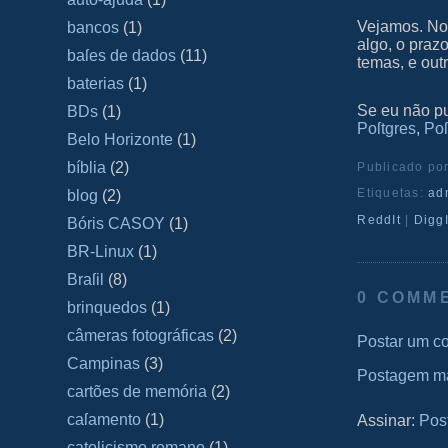
Vejamos. No
bancos
(1)
algo, o praz
baſes de dados
(11)
temas, e out
baterias
(1)
Se eu não pu
BDs
(1)
Poſtgres
,
Po
Belo Horizonte
(1)
bíblia
(2)
Publicado po
Etiquetas:
ad
blog
(2)
ReddIt
|
DiggI
Bóris CASOY
(1)
BR-Linux
(1)
Braſil
(8)
0 COMM
brinquedos
(1)
câmeras fotográficas
(2)
Postar um c
Campinas
(3)
Postagem ma
cartões de memória
(2)
caſamento
(1)
Assinar:
Pos
catolicismo romano
(1)