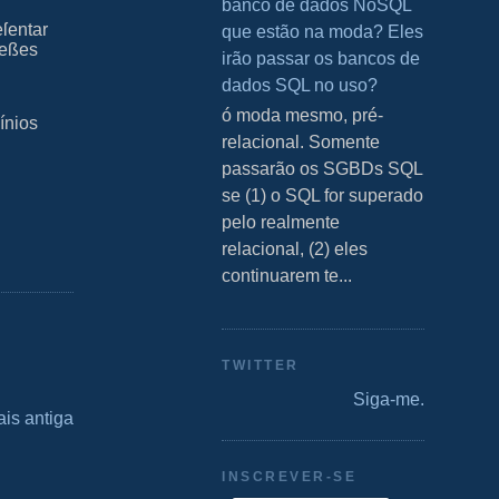
banco de dados NoSQL
ſentar
que estão na moda? Eles
 eßes
irão passar os bancos de
dados SQL no uso?
S ó moda mesmo, pré-
ínios
relacional. Somente
passarão os SGBDs SQL
se (1) o SQL for superado
pelo realmente
relacional, (2) eles
continuarem te...
TWITTER
Siga-me.
is antiga
INSCREVER-SE