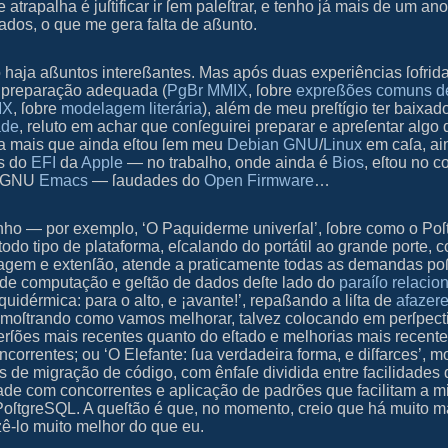
atrapalha é juſtificar ir ſem paleſtrar, e tenho já mais de um an
ados, o que me gera falta de aßunto.
haja aßuntos intereßantes. Mas após duas experiências ſofrid
m preparação adequada (
PgBr MMIX
, ſobre
expreßões comuns de
MX
, ſobre
modelagem literária
), além de meu preſtígio ter baixad
ade
, reluto em achar que conſeguirei preparar e apreſentar algo
da mais que ainda eſtou ſem meu
Debian
GNU
/
Linux
em caſa, a
s do
EFI
da
Apple
— no trabalho, onde ainda é
Bios
, eſtou no c
m GNU
Emacs
— ſaudades do
Open Firmware
…
enho — por exemplo, ‘O Paquiderme univerſal’, ſobre como o Po
todo tipo de plataforma, eſcalando do portátil ao grande porte, 
uagem e extenſão, atende a praticamente todas as demandas po
 de computação e geſtão de dados deſte lado do
paraíſo relacio
uidérmica: para o alto, e ¡avante!’, repaßando a liſta de
afazer
 moſtrando como vamos melhorar, talvez colocando em perſpecti
rſões mais recentes quanto do eſtado e melhorias mais recent
ncorrentes; ou ‘O Elefante: ſua verdadeira forma, e diſfarces’, m
es de migração de código, com ênfaſe dividida entre facilidades
ade com concorrentes e aplicação de padrões que facilitam a m
PoſtgreSQL. A queſtão é que, no momento, creio que há muito m
ê-lo muito melhor do que eu.