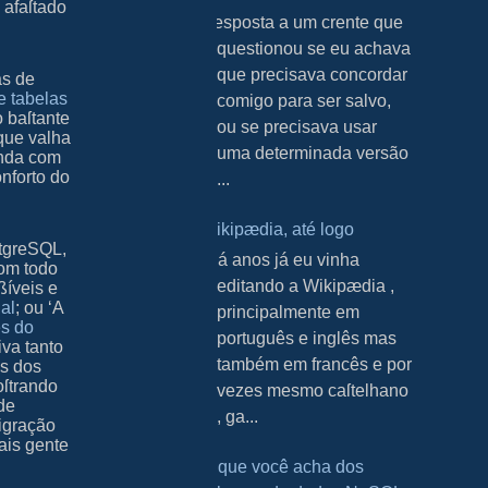
o afaſtado
Resposta a um crente que
questionou se eu achava
que precisava concordar
as de
 tabelas
comigo para ser salvo,
o baſtante
ou se precisava usar
 que valha
uma determinada versão
inda com
onforto do
...
Wikipædia, até logo
ſtgreSQL,
H á anos já eu vinha
com todo
editando a Wikipædia ,
ßíveis e
nal
; ou ‘A
principalmente em
es do
português e inglês mas
va tanto
também em francês e por
es dos
oſtrando
vezes mesmo caſtelhano
 de
, ga...
igração
ais gente
O que você acha dos