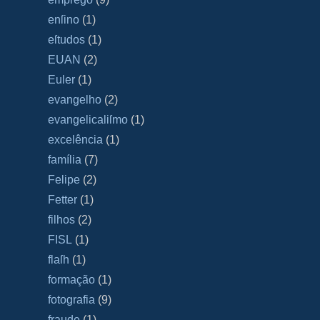
enſino
(1)
eſtudos
(1)
EUAN
(2)
Euler
(1)
evangelho
(2)
evangelicaliſmo
(1)
excelência
(1)
família
(7)
Felipe
(2)
Fetter
(1)
filhos
(2)
FISL
(1)
flaſh
(1)
formação
(1)
fotografia
(9)
fraude
(1)