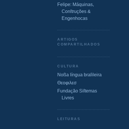
Felipe: Máquinas,
Conſtruções &
Engenhocas
ARTIGOS
COMPARTILHADOS
CULTURA
Noßa língua braſileira
Θεοφιλεσ
Fundação Siſtemas
Livres
LEITURAS