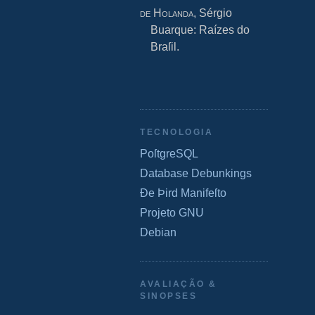
de Holanda
, Sérgio
Buarque: Raízes do
Braſil.
TECNOLOGIA
PoſtgreSQL
Database Debunkings
Ðe Þird Manifeſto
Projeto GNU
Debian
AVALIAÇÃO &
SINOPSES