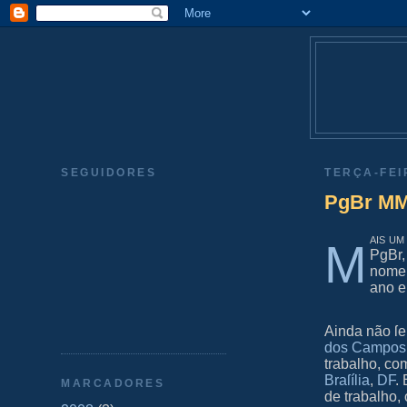
SEGUIDORES
TERÇA-FEI
PgBr MM
ais um
M
PgBr,
nome 
ano 
Ainda não ſei
dos Campos 
trabalho, co
Braſília
,
DF
.
MARCADORES
de trabalho, 