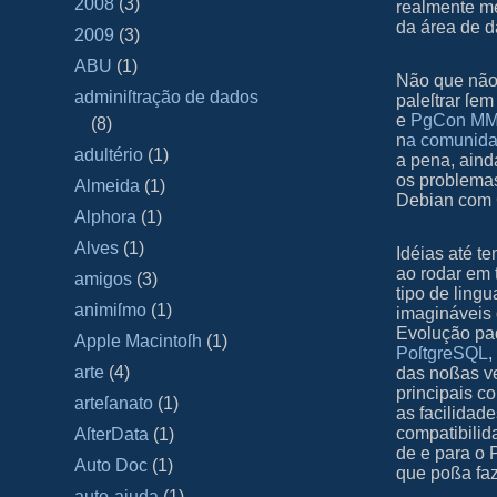
2008
(3)
realmente me 
da área de d
2009
(3)
ABU
(1)
Não que não 
adminiſtração de dados
paleſtrar ſe
e
PgCon M
(8)
n
a comunid
adultério
(1)
a pena, ain
os problema
Almeida
(1)
Debian co
Alphora
(1)
Alves
(1)
Idéias até t
ao rodar em 
amigos
(3)
tipo de ling
animiſmo
(1)
imagináveis
Evolução paq
Apple Macintoſh
(1)
PoſtgreSQL
,
arte
(4)
das noßas ve
principais co
arteſanato
(1)
as facilidad
compatibilid
AſterData
(1)
de e para o 
Auto Doc
(1)
que poßa faz
auto-ajuda
(1)