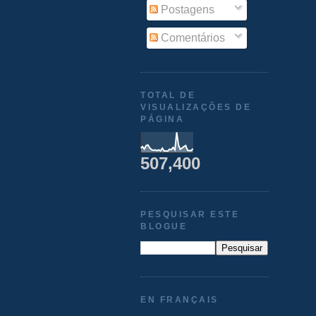
Postagens
Comentários
TOTAL DE
VISUALIZAÇÕES DE
PÁGINA
507,400
PESQUISAR ESTE
BLOGUE
EN FRANÇAIS