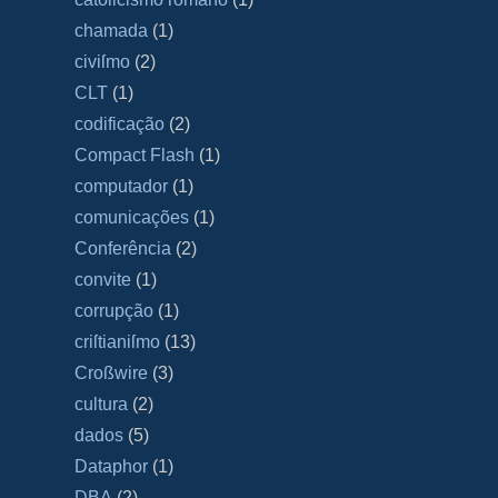
chamada
(1)
civiſmo
(2)
CLT
(1)
codificação
(2)
Compact Flash
(1)
computador
(1)
comunicações
(1)
Conferência
(2)
convite
(1)
corrupção
(1)
criſtianiſmo
(13)
Croßwire
(3)
cultura
(2)
dados
(5)
Dataphor
(1)
DBA
(2)