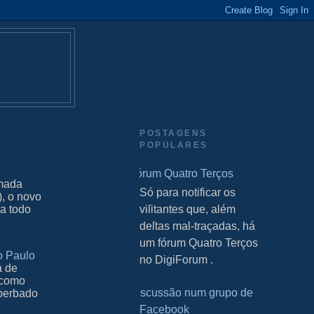
POSTAGENS
POPULARES
Fórum Quatro Terços
amada
S Só para notificar os
), o novo
da todo
viſitantes que, além
deſtas mal-traçadas, há
um fórum Quatro Terços
o Paulo
no DigiForum .
a de
, como
Discussão num grupo de
oberbado
Facebook