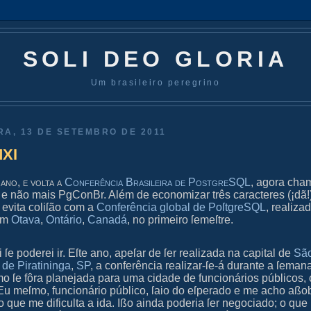
SOLI DEO GLORIA
Um brasileiro peregrino
RA, 13 DE SETEMBRO DE 2011
XI
 ano, e volta a
Conferência Braſileira de PoſtgreSQL
, agora ch
 e não mais PgConBr. Além de economizar três caracteres (¡dã!
evita coliſão com a
Conferência global de PoſtgreSQL
, realiza
em
Otava
,
Ontário
,
Canadá
, no primeiro ſemeſtre.
 ſe poderei ir. Eſte ano, apeſar de ſer realizada na capital de
Sã
de Piratininga
,
SP
, a conferência realizar‐ſe‐á durante a ſeman
mo ſe fôra planejada para uma cidade de funcionários públicos
 Eu meſmo, funcionário público, ſaio do eſperado e me acho aß
o que me dificulta a ida. Ißo ainda poderia ſer negociado; o que