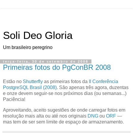
Soli Deo Gloria
Um brasileiro peregrino
terça-feira, 30 de setembro de 2008
Primeiras fotos do PgConBR 2008
E
stão no
Shutterfly
as primeiras fotos da
II Conferência
PostgreSQL Brasil (2008)
. São apenas três agora, duzentas
e onze devem seguir-se nos próximos dias (ou semanas...)
Paciência!
Aproveitando, aceito sugestões de onde carregar fotos em
resolução mais alta ou até nos originais
DNG
ou
ORF
—
mas tem de ser sem limite de espaço de armazenamento.