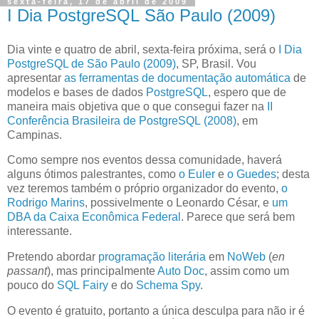
sexta-feira, 17 de abril de 2009
I Dia PostgreSQL São Paulo (2009)
D
ia vinte e quatro de abril, sexta-feira próxima
, será o
I Dia
PostgreSQL de São Paulo (2009)
, SP, Brasil. Vou
apresentar
as ferramentas de documentação automática
de
modelos e bases de dados
PostgreSQL
, espero que de
maneira mais objetiva que o que consegui fazer na
II
Conferência Brasileira de PostgreSQL (2008)
, em
Campinas.
Como sempre nos eventos dessa comunidade, haverá
alguns ótimos palestrantes, como
o Euler
e
o Guedes
; desta
vez teremos também o próprio organizador do evento,
o
Rodrigo Marins
, possivelmente o Leonardo César, e
um
DBA da Caixa Econômica Federal
. Parece que será bem
interessante.
Pretendo abordar
programação literária
em
NoWeb
(
en
passant
), mas principalmente
Auto Doc
, assim como um
pouco do
SQL Fairy
e do
Schema Spy
.
O evento é gratuito, portanto a única desculpa para não ir é