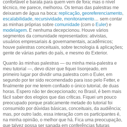
confortável e barata para quem vem de fora; mas o nível
técnico, me parece, melhorou. Os temas das palestras me
deixaram de água na boca:
replicação
,
georeferenciamento
,
escalabilidade
,
recursividade
,
monitoramento
… sem contar
as minhas próprias sobre
comunidade
(com o
Euler
) e
modelagem
. E nenhuma decepcionou. Houve vários
segmentos da comunidade representados: ativistas,
usuários empresariais & governamentais, acadêmicos;
houve palestras conceituais, sobre tecnologia & aplicações;
gente de várias partes do país, e mesmo do Exterior.
Quanto às minhas palestras — ou minha meia-palestra e
meu tutorial —, devo dizer que fiquei lisonjeado, em
primeiro lugar por dividir uma palestra com o Euler, em
segundo por ter sido recomendado para isso pelo Fetter, e
finalmente por me terem confiado o único tutorial, de duas
horas. Espero não ter decepcionado; no Brasil, é bem mais
fácil saber dos elogios que das críticas. Fiquei um pouco
preocupado porque praticamente metade do tutorial foi
consumido por dúvidas básicas, conceituais, da audiência;
mas, por outro lado, essa interação com os participantes é,
na minha opinião, o melhor que há. Fica uma preocupação,
que talvez possa ser sanada em conferências futuras