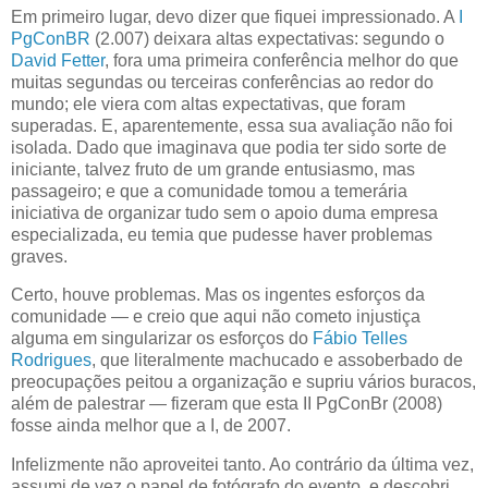
Em primeiro lugar, devo dizer que fiquei impressionado. A
I
PgConBR
(2.007) deixara altas expectativas: segundo o
David
Fetter
, fora uma primeira conferência melhor do que
muitas segundas ou terceiras conferências ao redor do
mundo; ele viera com altas expectativas, que foram
superadas. E, aparentemente, essa sua avaliação não foi
isolada. Dado que imaginava que podia ter sido sorte de
iniciante, talvez fruto de um grande entusiasmo, mas
passageiro; e que a comunidade tomou a temerária
iniciativa de organizar tudo sem o apoio duma empresa
especializada, eu temia que pudesse haver problemas
graves.
Certo, houve problemas. Mas os ingentes esforços da
comunidade — e creio que aqui não cometo injustiça
alguma em singularizar os esforços do
Fábio Telles
Rodrigues
, que literalmente machucado e assoberbado de
preocupações peitou a organização e supriu vários buracos,
além de palestrar — fizeram que esta II PgConBr (2008)
fosse ainda melhor que a I, de 2007.
Infelizmente não aproveitei tanto. Ao contrário da última vez,
assumi de vez o papel de fotógrafo do evento, e descobri