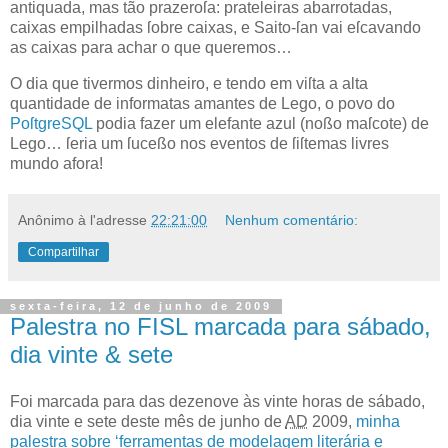
antiquada, mas tão prazeroſa: prateleiras abarrotadas,
caixas empilhadas ſobre caixas, e
Saito
-ſan vai eſcavando
as caixas para achar o que queremos…
O dia que tivermos dinheiro, e tendo em viſta a alta
quantidade de informatas amantes de Lego, o povo do
PoſtgreSQL
podia fazer um elefante azul (noßo maſcote) de
Lego… ſeria um ſuceßo nos eventos de ſiſtemas livres
mundo afora!
Anônimo
à l'adresse
22:21:00
Nenhum comentário:
Compartilhar
sexta-feira, 12 de junho de 2009
Palestra no FISL marcada para sábado,
dia vinte & sete
F
oi marcada para das dezenove às vinte horas de sábado,
dia vinte e sete
deste mês de junho de
AD
2009,
minha
palestra sobre ‘ferramentas de modelagem literária e