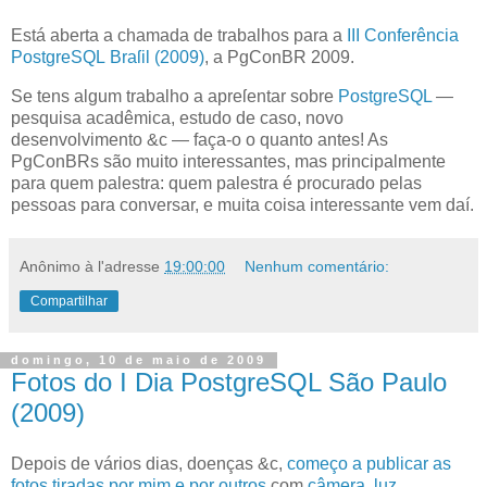
E
stá aberta a chamada de trabalhos para a
III Conferência
PostgreSQL Braſil (2009)
, a PgConBR 2009.
Se tens algum trabalho a apreſentar sobre
PostgreSQL
—
pesquisa acadêmica, estudo de caso, novo
desenvolvimento &c — faça-o o quanto antes! As
PgConBRs são muito interessantes, mas principalmente
para quem palestra: quem palestra é procurado pelas
pessoas para conversar, e muita coisa interessante vem daí.
Anônimo
à l'adresse
19:00:00
Nenhum comentário:
Compartilhar
domingo, 10 de maio de 2009
Fotos do I Dia PostgreSQL São Paulo
(2009)
D
epois de vários dias, doenças &c
,
começo a publicar as
fotos tiradas por mim e por outros
com
câmera
,
luz