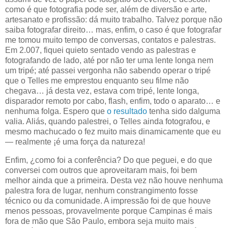
como é que fotografia pode ser, além de diversão e arte,
artesanato e profissão: dá muito trabalho. Talvez porque não
saiba fotografar direito… mas, enfim, o caso é que fotografar
me tomou muito tempo de conversas, contatos e palestras.
Em 2.007, fiquei quieto sentado vendo as palestras e
fotografando de lado, até por não ter uma lente longa nem
um tripé; até passei vergonha não sabendo operar o tripé
que o Telles me emprestou enquanto seu filme não
chegava… já desta vez, estava com tripé, lente longa,
disparador remoto por cabo,
flash
, enfim, todo o aparato… e
nenhuma folga. Espero que
o resultado
tenha sido dalguma
valia. Aliás, quando palestrei, o Telles ainda fotografou, e
mesmo machucado o fez muito mais dinamicamente que eu
— realmente ¡é uma força da natureza!
Enfim, ¿como foi a conferência? Do que peguei, e do que
conversei com outros que aproveitaram mais, foi bem
melhor ainda que a primeira. Desta vez não houve nenhuma
palestra fora de lugar, nenhum constrangimento fosse
técnico ou da comunidade. A impressão foi de que houve
menos pessoas, provavelmente porque Campinas é mais
fora de mão que São Paulo, embora seja muito mais