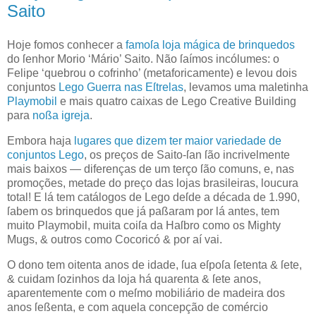
Saito
H
oje fomos conhecer a
famoſa
loja mágica de brinquedos
do ſenhor Morio
‘Mário’
Saito
. Não ſaímos incólumes: o
Felipe ‘quebrou o cofrinho’ (metaforicamente) e levou dois
conjuntos
Lego
Guerra nas Eſtrelas
, levamos uma maletinha
Playmobil
e mais quatro caixas de Lego Creative Building
para
noßa igreja
.
Embora haja
lugares que dizem ter maior variedade de
conjuntos Lego
, os preços de
Saito
-ſan ſão incrivelmente
mais baixos — diferenças de um terço ſão comuns, e, nas
promoções, metade do preço das lojas brasileiras, loucura
total! E lá tem catálogos de Lego deſde a década de 1.990,
ſabem os brinquedos que já paßaram por lá antes, tem
muito Playmobil, muita coiſa da Haſbro como os Mighty
Mugs, & outros como Cocoricó & por aí vai.
O dono tem oitenta anos de idade, ſua eſpoſa ſetenta & ſete,
& cuidam ſozinhos da loja há quarenta & ſete anos,
aparentemente com o meſmo mobiliário de madeira dos
anos ſeßenta, e com aquela concepção de comércio