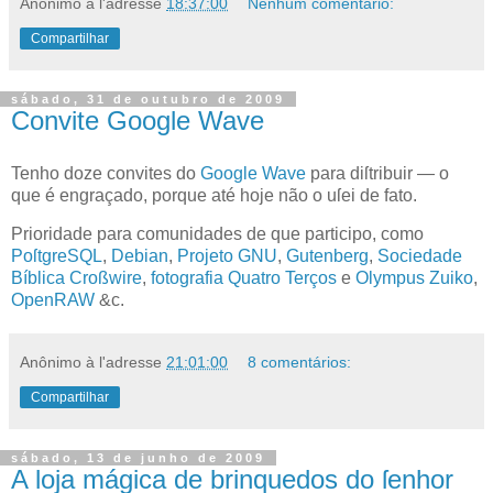
Anônimo
à l'adresse
18:37:00
Nenhum comentário:
Compartilhar
sábado, 31 de outubro de 2009
Convite Google Wave
T
enho doze convites
do
Google Wave
para diſtribuir — o
que é engraçado, porque até hoje não o uſei de fato.
Prioridade para comunidades de que participo, como
PoſtgreSQL
,
Debian
,
Projeto GNU
,
Gutenberg
,
Sociedade
Bíblica Croßwire
,
fotografia Quatro Terços
e
Olympus Zuiko
,
OpenRAW
&c.
Anônimo
à l'adresse
21:01:00
8 comentários:
Compartilhar
sábado, 13 de junho de 2009
A loja mágica de brinquedos do ſenhor