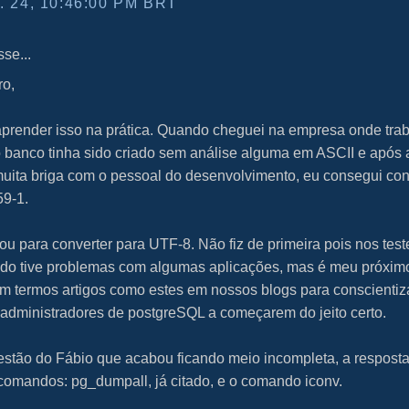
 24, 10:46:00 PM BRT
sse...
ro,
aprender isso na prática. Quando cheguei na empresa onde tra
 banco tinha sido criado sem análise alguma em ASCII e após
uita briga com o pessoal do desenvolvimento, eu consegui con
59-1.
ou para converter para UTF-8. Não fiz de primeira pois nos tes
ado tive problemas com algumas aplicações, mas é meu próxim
 termos artigos como estes em nossos blogs para conscientiz
 administradores de postgreSQL a começarem do jeito certo.
stão do Fábio que acabou ficando meio incompleta, a respost
omandos: pg_dumpall, já citado, e o comando iconv.