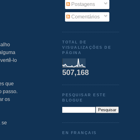
Postagens
Comentários
TOTAL DE
balho
VISUALIZAÇÕES DE
 alguma
PÁGINA
vertê-lo
507,168
tes que
o passo.
PESQUISAR ESTE
ar os
BLOGUE
a se
EN FRANÇAIS