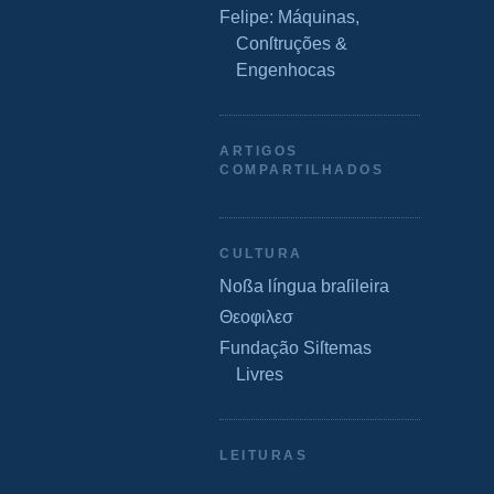
Felipe: Máquinas,
Conſtruções &
Engenhocas
ARTIGOS
COMPARTILHADOS
CULTURA
Noßa língua braſileira
Θεοφιλεσ
Fundação Siſtemas
Livres
LEITURAS