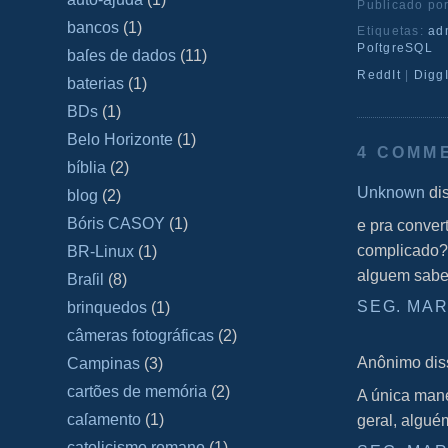
Publicado po
bancos
(1)
Etiquetas:
ad
PoſtgreSQL
baſes de dados
(11)
ReddIt
|
DiggI
baterias
(1)
BDs
(1)
Belo Horizonte
(1)
4 COMM
bíblia
(2)
Unknown
dis
blog
(2)
Bóris CASOY
(1)
e pra conve
complicado?
BR-Linux
(1)
alguem sabe 
Braſil
(8)
SEG. MAR.
brinquedos
(1)
câmeras fotográficas
(2)
Anônimo diss
Campinas
(3)
cartões de memória
(2)
A única mane
caſamento
(1)
geral, alguém
catolicismo romano
(1)