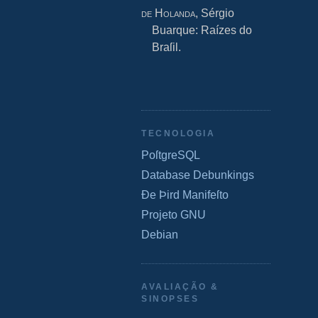
de Holanda
, Sérgio
Buarque: Raízes do
Braſil.
TECNOLOGIA
PoſtgreSQL
Database Debunkings
Ðe Þird Manifeſto
Projeto GNU
Debian
AVALIAÇÃO &
SINOPSES