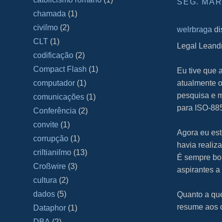
SEG. MAR.
chamada
(1)
civiſmo
(2)
welrbraga
di
CLT
(1)
Legal Leand
codificação
(2)
Compact Flash
(1)
Eu tive que 
atualmente o
computador
(1)
pesquisa e m
comunicações
(1)
para ISO-88
Conferência
(2)
convite
(1)
Agora eu est
corrupção
(1)
havia realiz
criſtianiſmo
(13)
É sempre bom
Croßwire
(3)
aspirantes a
cultura
(2)
dados
(5)
Quanto a que
resume aos c
Dataphor
(1)
DBA
(2)