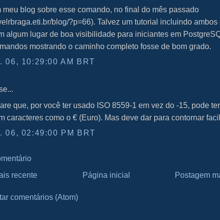
m meu blog sobre esse comando, no final do mês passado
welrbraga.eti.br/blog/?p=66). Talvez um tutorial incluindo ambos
 algum lugar de boa visibilidade para iniciantes em PostgreS
mandos mostrando o caminho completo fosse de bom grado.
 06, 10:29:00 AM BRT
e...
re que, por você ter usado ISO 8559-1 em vez do -15, pode te
 caracteres como o € (Euro). Mas deve dar para contornar faci
 06, 02:49:00 PM BRT
omentário
is recente
Página inicial
Postagem ma
tar comentários (Atom)