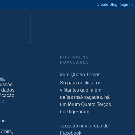
POSTAGENS
POPULARES
Fórum Quatro Terços
sta
S Só para notificar os
ussão.
 dados,
viſitantes que, além
ficação
deſtas mal-traçadas, há
 de
um fórum Quatro Terços
no DigiForum .
que
Discussão num grupo de
7 bits,
Facebook