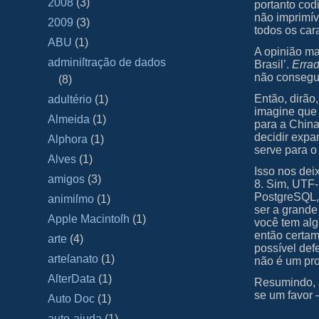
2008
(3)
portanto cod
não imprimív
2009
(3)
todos os car
ABU
(1)
A opinião ma
adminiſtração de dados
Brasil’.
Errad
não consegue
(8)
Então, dirão
adultério
(1)
imagine que 
Almeida
(1)
para a China
decidir expa
Alphora
(1)
serve para o
Alves
(1)
Isso nos dei
amigos
(3)
8. Sim, UTF-
PostgreSQL,
animiſmo
(1)
ser a grande
Apple Macintoſh
(1)
você tem al
então certam
arte
(4)
possível def
arteſanato
(1)
não é um pr
AſterData
(1)
Resumindo, a
se um favor
Auto Doc
(1)
auto-ajuda
(1)