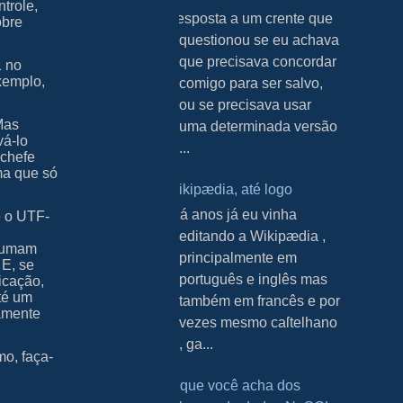
trole,
Resposta a um crente que
obre
questionou se eu achava
que precisava concordar
1 no
xemplo,
comigo para ser salvo,
ou se precisava usar
Mas
uma determinada versão
vá-lo
...
 chefe
ma que só
Wikipædia, até logo
H á anos já eu vinha
é o UTF-
editando a Wikipædia ,
stumam
principalmente em
 E, se
português e inglês mas
icação,
té um
também em francês e por
tamente
vezes mesmo caſtelhano
, ga...
o, faça-
O que você acha dos