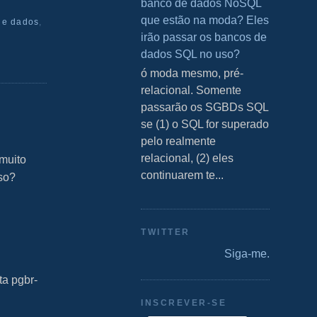
banco de dados NoSQL
que estão na moda? Eles
de dados
,
irão passar os bancos de
dados SQL no uso?
S ó moda mesmo, pré-
relacional. Somente
passarão os SGBDs SQL
se (1) o SQL for superado
pelo realmente
relacional, (2) eles
muito
continuarem te...
so?
TWITTER
Siga-me.
ta pgbr-
INSCREVER-SE