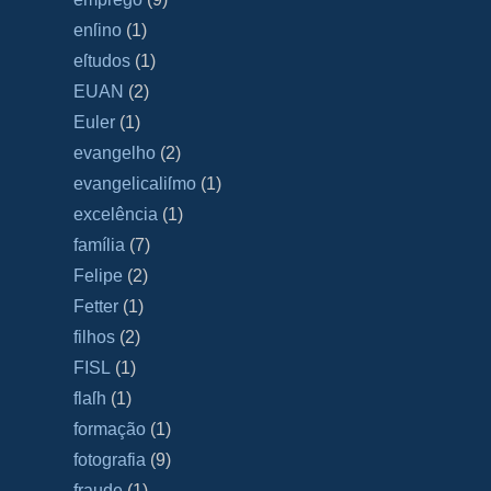
enſino
(1)
eſtudos
(1)
EUAN
(2)
Euler
(1)
evangelho
(2)
evangelicaliſmo
(1)
excelência
(1)
família
(7)
Felipe
(2)
Fetter
(1)
filhos
(2)
FISL
(1)
flaſh
(1)
formação
(1)
fotografia
(9)
fraude
(1)