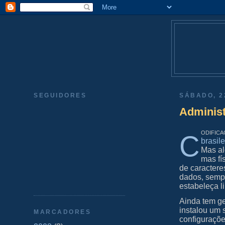
SEGUIDORES
SÁBADO, 2
Administ
odific
C
brasil
Mas al
mas fí
de caractere
dados, sempr
estabeleça li
Ainda tem g
instalou um 
MARCADORES
configuraçõe