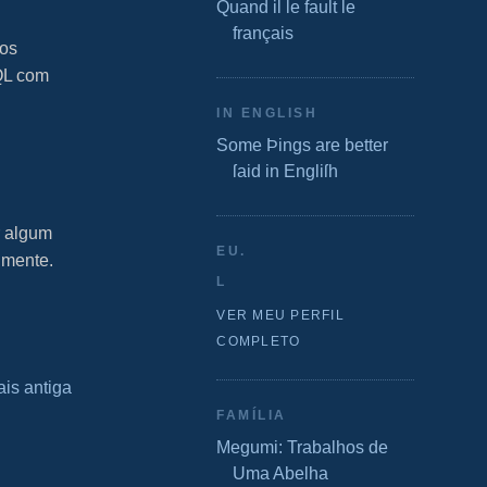
Quand il le fault le
français
 os
QL com
IN ENGLISH
Some Þings are better
ſaid in Engliſh
r algum
EU.
lmente.
L
VER MEU PERFIL
COMPLETO
is antiga
FAMÍLIA
Megumi: Trabalhos de
Uma Abelha