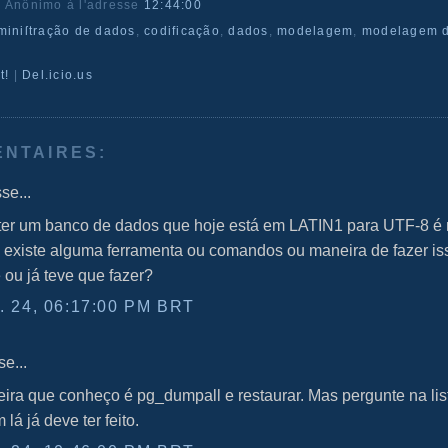
r Anônimo
à l'adresse
12:44:00
miniſtração de dados
,
codificação
,
dados
,
modelagem
,
modelagem 
t!
|
Del.icio.us
ENTAIRES:
se...
rter um banco de dados que hoje está em LATIN1 para UTF-8 é 
 existe alguma ferramenta ou comandos ou maneira de fazer is
ou já teve que fazer?
 24, 06:17:00 PM BRT
e...
ira que conheço é pg_dumpall e restaurar. Mas pergunte na lis
 lá já deve ter feito.