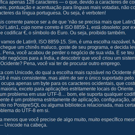
ifica apenas 128 caracteres — o que, devido a caracteres de con
eis, pontuação e acentuação para línguas mais votadas, não c
acteres da língua portuguesa. Ou seja, é verboten!
is corrente parece ser a de que ‘não se precisa mais que Latin
o!
Latin1, cujo nome correto é ISO 8859-1, está obsoleto: por e
 codificar €, o símbolo do Euro. Ou seja, proibido também.
, vamos de Latin9, ISO 8859-15. Sim, é uma escolha razoável. 
chegue um chinês maluco, goste de seu programa, e decida le
. Pena, você acabou de perder o negócio de sua vida. E se teu
ndir negócios para a Índia, e descobrir que você criou um siste
 Ocidente? Pena, você vai ter de procurar outro emprego.
xa com Unicode, do qual a escolha mais razoável no Ocidente 
16 é mais consistente, mas além de ser o único suportado pelo
 ocupa apenas um byte para os caracteres ocidentais, que co
 maioria, exceto para aplicações estritamente locais do Oriente.
gum problema em usar UTF-8… bom, ele suporta qualquer codif
ente é um problema estritamente de aplicação, configuração, a
eito no PostgreSQL ou alguma biblioteca relacionada, mas cer
oblema do UTF-8 em si.
 menos que você precise de algo muito, muito específico mesm
 — Unicode na cabeça.