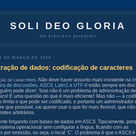
SOLI DEO GLORIA
Um brasileiro peregrino
2 DE MARÇO DE 2008
ração de dados: codificação de caracteres
ação de caracteres
. Não deve haver assunto mais insistente na
li
eira de discussões
.
ASCII, Latin1 e UTF-8
estão sempre em disc
guém pode dizer: ‘Isso não é um problema de administração de
sico! É uma questão do que é mais eficiente!’ Mas não — a codi
s limita o que pode ser codificado, e portanto um administrador
e que possível, vai querer usar o que for mais flexível, que não
mites arbitrários.
ente brigando com bases de dados em ASCII. Tipicamente, por
sistema operacional sem configurar a língua, ficando com as
s por omissão, ou seja, o local ‘C’. O problema é que o ASCII é 