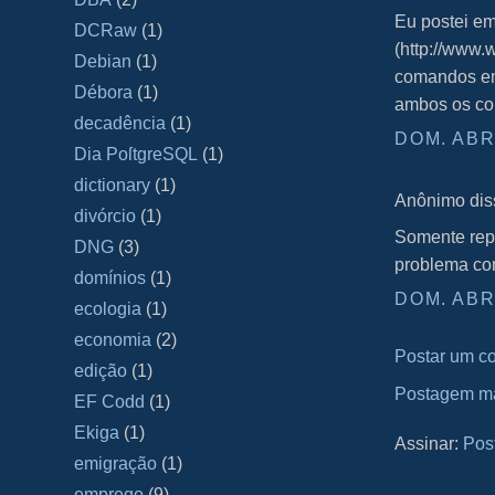
Eu postei e
DCRaw
(1)
(http://www.
Debian
(1)
comandos em
Débora
(1)
ambos os co
decadência
(1)
DOM. ABR.
Dia PoſtgreSQL
(1)
dictionary
(1)
Anônimo diss
divórcio
(1)
Somente repa
DNG
(3)
problema com
domínios
(1)
DOM. ABR.
ecologia
(1)
economia
(2)
Postar um c
edição
(1)
Postagem ma
EF Codd
(1)
Ekiga
(1)
Assinar:
Pos
emigração
(1)
emprego
(9)