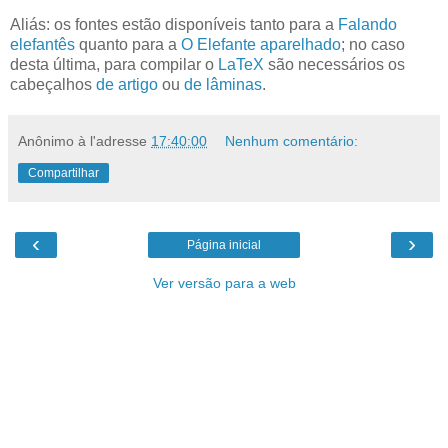
Aliás: os fontes estão disponíveis tanto para a
Falando
elefantês
quanto para a
O Elefante aparelhado
; no caso
desta última, para compilar o
LaTeX
são necessários os
cabeçalhos
de artigo
ou
de lâminas
.
Anônimo
à l'adresse
17:40:00
Nenhum comentário:
Compartilhar
‹
›
Página inicial
Ver versão para a web