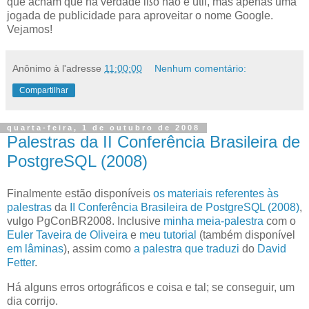
que acham que na verdade ißo não é útil, mas apenas uma
jogada de publicidade para aproveitar o nome Google.
Vejamos!
Anônimo
à l'adresse
11:00:00
Nenhum comentário:
Compartilhar
quarta-feira, 1 de outubro de 2008
Palestras da II Conferência Brasileira de
PostgreSQL (2008)
F
inalmente estão disponíveis
os materiais referentes às
palestras
da
II Conferência Brasileira de PostgreSQL (2008)
,
vulgo PgConBR2008. Inclusive
minha meia-palestra
com o
Euler Taveira de
Oliveira
e
meu tutorial
(também disponível
em lâminas
), assim como
a palestra que traduzi
do
David
Fetter
.
Há alguns erros ortográficos e coisa e tal; se conseguir, um
dia corrijo.