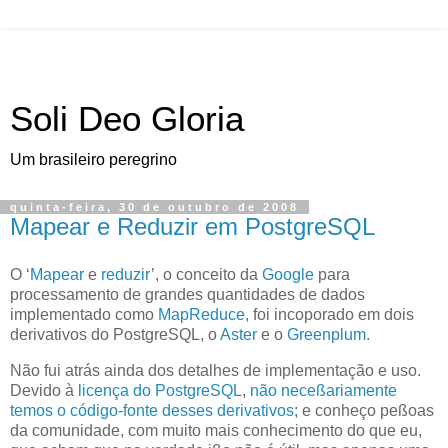
Soli Deo Gloria
Um brasileiro peregrino
quinta-feira, 30 de outubro de 2008
Mapear e Reduzir em PostgreSQL
O
‘
Mapear
e
reduzir
’
, o conceito da
Google
para
processamento de grandes quantidades de dados
implementado como
MapReduce
, foi incoporado em dois
derivativos do PostgreSQL, o
Aster
e o
Greenplum
.
Não fui atrás ainda dos detalhes de implementação e uso.
Devido à
licença do PostgreSQL
,
não neceßariamente
temos o código-fonte desses derivativos
; e conheço peßoas
da comunidade, com muito mais conhecimento do que eu,