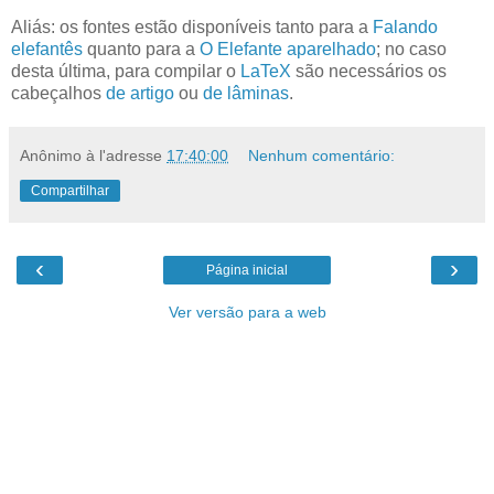
Aliás: os fontes estão disponíveis tanto para a
Falando
elefantês
quanto para a
O Elefante aparelhado
; no caso
desta última, para compilar o
LaTeX
são necessários os
cabeçalhos
de artigo
ou
de lâminas
.
Anônimo
à l'adresse
17:40:00
Nenhum comentário:
Compartilhar
‹
›
Página inicial
Ver versão para a web