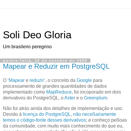
Soli Deo Gloria
Um brasileiro peregrino
quinta-feira, 30 de outubro de 2008
Mapear e Reduzir em PostgreSQL
O
‘
Mapear
e
reduzir
’
, o conceito da
Google
para
processamento de grandes quantidades de dados
implementado como
MapReduce
, foi incoporado em dois
derivativos do PostgreSQL, o
Aster
e o
Greenplum
.
Não fui atrás ainda dos detalhes de implementação e uso.
Devido à
licença do PostgreSQL
,
não neceßariamente
temos o código-fonte desses derivativos
; e conheço peßoas
da comunidade, com muito mais conhecimento do que eu,