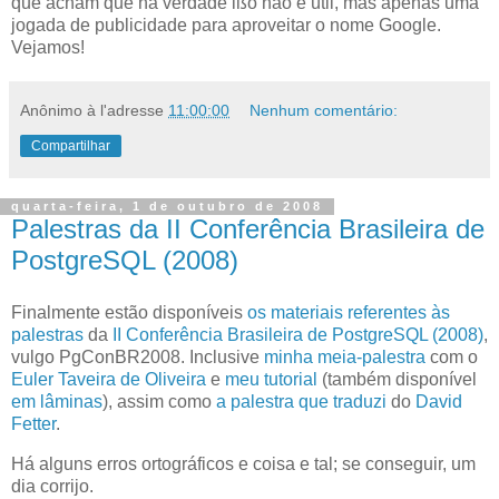
que acham que na verdade ißo não é útil, mas apenas uma
jogada de publicidade para aproveitar o nome Google.
Vejamos!
Anônimo
à l'adresse
11:00:00
Nenhum comentário:
Compartilhar
quarta-feira, 1 de outubro de 2008
Palestras da II Conferência Brasileira de
PostgreSQL (2008)
F
inalmente estão disponíveis
os materiais referentes às
palestras
da
II Conferência Brasileira de PostgreSQL (2008)
,
vulgo PgConBR2008. Inclusive
minha meia-palestra
com o
Euler Taveira de
Oliveira
e
meu tutorial
(também disponível
em lâminas
), assim como
a palestra que traduzi
do
David
Fetter
.
Há alguns erros ortográficos e coisa e tal; se conseguir, um
dia corrijo.