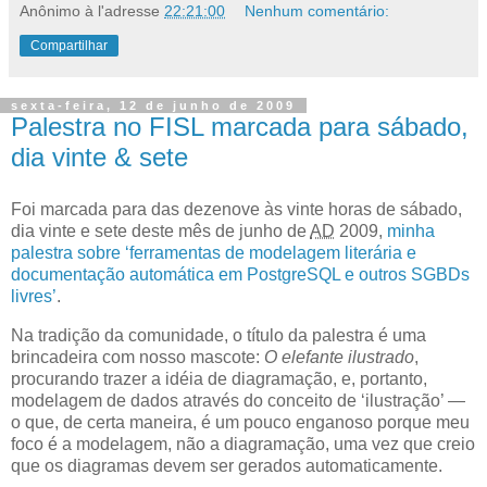
Anônimo
à l'adresse
22:21:00
Nenhum comentário:
Compartilhar
sexta-feira, 12 de junho de 2009
Palestra no FISL marcada para sábado,
dia vinte & sete
F
oi marcada para das dezenove às vinte horas de sábado,
dia vinte e sete
deste mês de junho de
AD
2009,
minha
palestra sobre ‘ferramentas de modelagem literária e
documentação automática em PostgreSQL e outros SGBDs
livres’
.
Na tradição da comunidade, o título da palestra é uma
brincadeira com nosso mascote:
O elefante ilustrado
,
procurando trazer a idéia de diagramação, e, portanto,
modelagem de dados através do conceito de ‘ilustração’ —
o que, de certa maneira, é um pouco enganoso porque meu
foco é a modelagem, não a diagramação, uma vez que creio
que os diagramas devem ser gerados automaticamente.