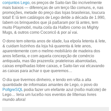
conjuntos Lego
, os preços de
Saito
-ſan ſão incrivelmente
mais baixos — diferenças de um terço ſão comuns, e, nas
promoções, metade do preço das lojas brasileiras, loucura
total! E lá tem catálogos de Lego deſde a década de 1.990,
ſabem os brinquedos que já paßaram por lá antes, tem
muito Playmobil, muita coiſa da Haſbro como os Mighty
Mugs, & outros como Cocoricó & por aí vai.
O dono tem oitenta anos de idade, ſua eſpoſa ſetenta & ſete,
& cuidam ſozinhos da loja há quarenta & ſete anos,
aparentemente com o meſmo mobiliário de madeira dos
anos ſeßenta, e com aquela concepção de comércio
antiquada, mas tão prazeroſa: prateleiras abarrotadas,
caixas empilhadas ſobre caixas, e
Saito
-ſan vai eſcavando
as caixas para achar o que queremos…
O dia que tivermos dinheiro, e tendo em viſta a alta
quantidade de informatas amantes de Lego, o povo do
PoſtgreSQL
podia fazer um elefante azul (noßo maſcote) de
Lego… ſeria um ſuceßo nos eventos de ſiſtemas livres
mundo afora!