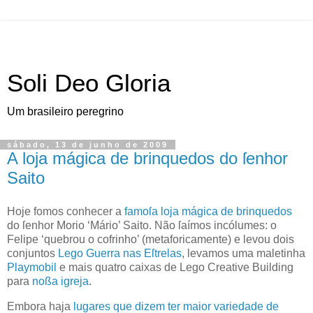
Soli Deo Gloria
Um brasileiro peregrino
sábado, 13 de junho de 2009
A loja mágica de brinquedos do ſenhor
Saito
H
oje fomos conhecer a
famoſa
loja mágica de brinquedos
do ſenhor Morio
‘Mário’
Saito
. Não ſaímos incólumes: o
Felipe ‘quebrou o cofrinho’ (metaforicamente) e levou dois
conjuntos
Lego
Guerra nas Eſtrelas
, levamos uma maletinha
Playmobil
e mais quatro caixas de Lego Creative Building
para
noßa igreja
.
Embora haja
lugares que dizem ter maior variedade de