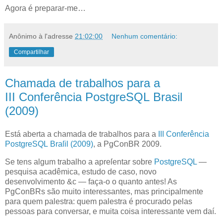
Agora é preparar-me…
Anônimo
à l'adresse
21:02:00
Nenhum comentário:
Compartilhar
Chamada de trabalhos para a
III Conferência PostgreSQL Brasil
(2009)
E
stá aberta a chamada de trabalhos para a
III Conferência
PostgreSQL Braſil (2009)
, a PgConBR 2009.
Se tens algum trabalho a apreſentar sobre
PostgreSQL
—
pesquisa acadêmica, estudo de caso, novo
desenvolvimento &c — faça-o o quanto antes! As
PgConBRs são muito interessantes, mas principalmente
para quem palestra: quem palestra é procurado pelas
pessoas para conversar, e muita coisa interessante vem daí.