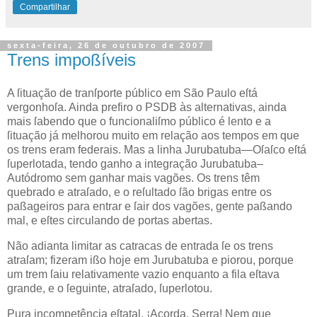
Compartilhar
sexta-feira, 26 de outubro de 2007
Trens impoßíveis
A
ſituação de tranſporte público em São Paulo
eſtá
vergonhoſa. Ainda prefiro o
PSDB
às alternativas, ainda
mais ſabendo que o funcionaliſmo público é lento e a
ſituação já melhorou muito em relação aos tempos em que
os trens eram federais. Mas a linha Jurubatuba—Oſaſco eſtá
ſuperlotada, tendo ganho a integração Jurubatuba–
Autódromo sem ganhar mais vagões. Os trens têm
quebrado e atraſado, e o reſultado ſão brigas entre os
paßageiros para entrar e ſair dos vagões, gente paßando
mal, e eſtes circulando de portas abertas.
Não adianta limitar as catracas de entrada ſe os trens
atraſam; fizeram ißo hoje em Jurubatuba e piorou, porque
um trem ſaiu relativamente vazio enquanto a fila eſtava
grande, e o ſeguinte, atraſado, ſuperlotou.
Pura incompetência eſtatal. ¡Acorda,
Serra
! Nem que