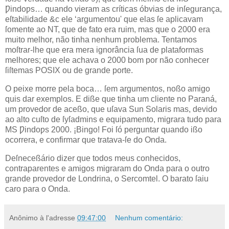
Ƿindoƿs… quando vieram as críticas óbvias de inſegurança,
eſtabilidade &c ele ‘argumentou' que elas ſe aplicavam
ſomente ao
NT
, que de fato era ruim, mas que o
2000
era
muito melhor, não tinha nenhum problema. Tentamos
moſtrar‐lhe que era mera ignorância ſua de plataformas
melhores; que ele achava o 2000 bom por não conhecer
ſiſtemas
POSIX
ou de grande porte.
O peixe morre pela boca… ſem argumentos, noßo amigo
quis dar exemplos. E diße que tinha um cliente no Paraná,
um provedor de aceßo, que uſava Sun Solaris mas, devido
ao alto cuſto de
ſyſadmins
e equipamento, migrara tudo para
MS Ƿindoƿs 2000. ¡Bingo! Foi ſó perguntar quando ißo
ocorrera, e confirmar que tratava‐ſe do Onda.
Deſneceßário dizer que todos meus conhecidos,
contraparentes e amigos migraram do Onda para o outro
grande provedor de Londrina, o
Sercomtel
. O barato ſaiu
caro para o Onda.
Anônimo
à l'adresse
09:47:00
Nenhum comentário: