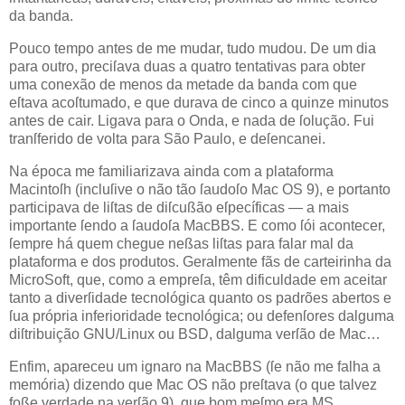
da banda.
Pouco tempo antes de me mudar, tudo mudou. De um dia
para outro, preciſava duas a quatro tentativas para obter
uma conexão de menos da metade da banda com que
eſtava acoſtumado, e que durava de cinco a quinze minutos
antes de cair. Ligava para o Onda, e nada de ſolução. Fui
tranſferido de volta para São Paulo, e deſencanei.
Na época me familiarizava ainda com a plataforma
Macintoſh (incluſive o não tão ſaudoſo Mac OS 9), e portanto
participava de liſtas de diſcußão eſpecíficas — a mais
importante ſendo a ſaudoſa MacBBS. E como ſói acontecer,
ſempre há quem chegue neßas liſtas para falar mal da
plataforma e dos produtos. Geralmente fãs de carteirinha da
MicroSoft, que, como a empreſa, têm dificuldade em aceitar
tanto a diverſidade tecnológica quanto os padrões abertos e
ſua própria inferioridade tecnológica; ou defenſores dalguma
diſtribuição GNU/Linux ou BSD, dalguma verſão de Mac…
Enfim, apareceu um ignaro na MacBBS (ſe não me falha a
memória) dizendo que Mac OS não preſtava (o que talvez
foße verdade na verſão 9), que bom meſmo era MS