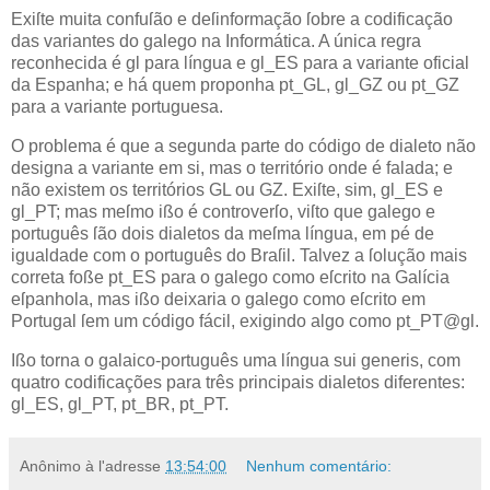
E
xiſte muita confuſão e deſinformação
ſobre a codificação
das variantes do galego na Informática. A única regra
reconhecida é gl para língua e gl_ES para a variante oficial
da Espanha; e há quem proponha pt_GL, gl_GZ ou pt_GZ
para a variante portuguesa.
O problema é que a segunda parte do código de dialeto não
designa a variante em si, mas o território onde é falada; e
não existem os territórios GL ou GZ. Exiſte, sim, gl_ES e
gl_PT; mas meſmo ißo é controverſo, viſto que galego e
português ſão dois dialetos da meſma língua, em pé de
igualdade com o português do Braſil. Talvez a ſolução mais
correta foße pt_ES para o galego como eſcrito na Galícia
eſpanhola, mas ißo deixaria o galego como eſcrito em
Portugal ſem um código fácil, exigindo algo como pt_PT@gl.
Ißo torna o galaico‐português uma língua sui generis, com
quatro codificações para três principais dialetos diferentes:
gl_ES, gl_PT, pt_BR, pt_PT.
Anônimo
à l'adresse
13:54:00
Nenhum comentário: