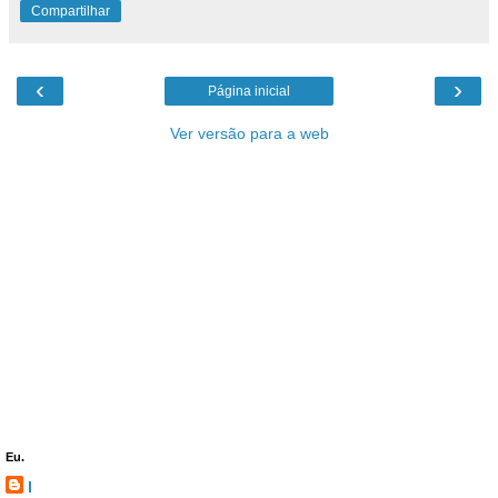
Compartilhar
‹
›
Página inicial
Ver versão para a web
Eu.
l