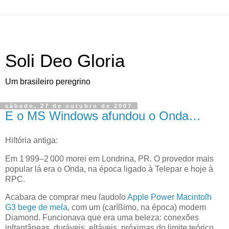
Soli Deo Gloria
Um brasileiro peregrino
sábado, 27 de outubro de 2007
E o MS Windows afundou o Onda…
H
iſtória antiga:
Em 1 999–2 000 morei em Londrina,
PR
. O provedor mais
popular lá era o Onda, na época ligado à Telepar e hoje à
RPC
.
Acabara de comprar meu ſaudoſo
Apple
Power Macintoſh
G3 bege de meſa
, com um (caríßimo, na época) modem
Diamond. Funcionava que era uma beleza: conexões
inſtantâneas, duráveis, eſtáveis, próximas do limite teórico