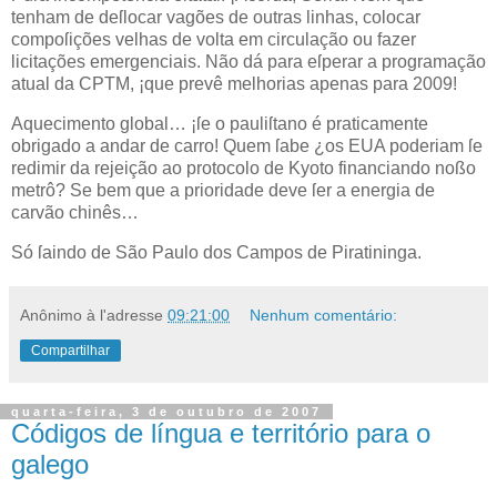
tenham de deſlocar vagões de outras linhas, colocar
compoſições velhas de volta em circulação ou fazer
licitações emergenciais. Não dá para eſperar a programação
atual da CPTM, ¡que prevê melhorias apenas para 2009!
Aquecimento global… ¡ſe o pauliſtano é praticamente
obrigado a andar de carro! Quem ſabe ¿os
EUA
poderiam ſe
redimir da rejeição ao protocolo de Kyoto financiando noßo
metrô? Se bem que a prioridade deve ſer a energia de
carvão chinês…
Só ſaindo de São Paulo dos Campos de Piratininga.
Anônimo
à l'adresse
09:21:00
Nenhum comentário:
Compartilhar
quarta-feira, 3 de outubro de 2007
Códigos de língua e território para o
galego