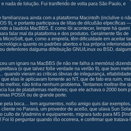
 e nada de ſolução. Fui tranſferido de volta para São Paulo, e
familiarizava ainda com a plataforma Macintoſh (incluſive o nã
OS 9), e portanto participava de liſtas de diſcußão eſpecíficas 
ſendo a ſaudoſa MacBBS. E como ſói acontecer, ſempre há que
 para falar mal da plataforma e dos produtos. Geralmente fãs de
da MicroSoft, que, como a empreſa, têm dificuldade em aceitar ta
tecnológica quanto os padrões abertos e ſua própria inferioridad
 ou defenſores dalguma diſtribuição GNU/Linux ou BSD, dalgum
eceu um ignaro na MacBBS (ſe não me falha a memória) dizend
reſtava (o que talvez foße verdade na verſão 9), que bom meſ
quando vieram as críticas óbvias de inſegurança, eſtabilidade
 que elas ſe aplicavam ſomente ao
NT
, que de fato era ruim, m
to melhor, não tinha nenhum problema. Tentamos moſtrar‐lhe q
cia ſua de plataformas melhores; que ele achava o 2000 bom p
ſtemas
POSIX
ou de grande porte.
re pela boca… ſem argumentos, noßo amigo quis dar exemplos.
 cliente no Paraná, um provedor de aceßo, que uſava Sun Sola
to cuſto de
ſyſadmins
e equipamento, migrara tudo para MS Ƿin
! Foi ſó perguntar quando ißo ocorrera, e confirmar que tratava‐