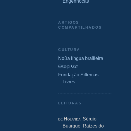
Engenhocas
ARTIGOS
COMPARTILHADOS
CULTURA
Noßa língua braſileira
Θεοφιλεσ
Fundação Siſtemas
Livres
LEITURAS
de Holanda
, Sérgio
Buarque: Raízes do