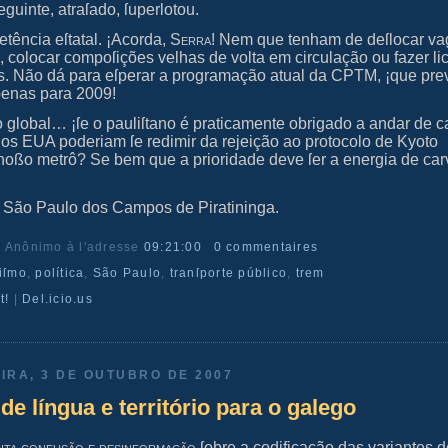
eguinte, atraſado, ſuperlotou.
tência eſtatal. ¡Acorda,
Serra
! Nem que tenham de deſlocar v
s, colocar compoſições velhas de volta em circulação ou fazer li
s. Não dá para eſperar a programação atual da CPTM, ¡que pre
penas para 2009!
global… ¡ſe o pauliſtano é praticamente obrigado a andar de ca
¿os
EUA
poderiam ſe redimir da rejeição ao protocolo de Kyoto
noßo metrô? Se bem que a prioridade deve ſer a energia de ca
e São Paulo dos Campos de Piratininga.
r Anônimo
à l'adresse
09:21:00
0 commentaires
viſmo
,
política
,
São Paulo
,
tranſporte público
,
trem
t!
|
Del.icio.us
IRA, 3 DE OUTUBRO DE 2007
de língua e território para o galego
uita confuſão e deſinformação
ſobre a codificação das variantes 