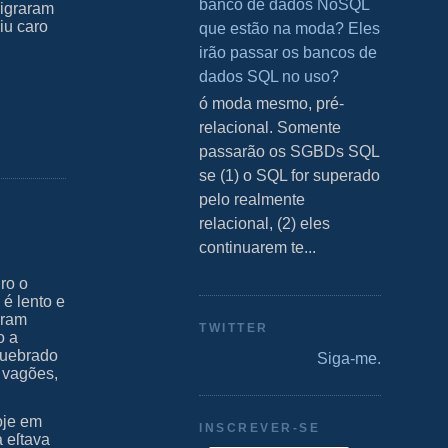
banco de dados NoSQL
migraram
aiu caro
que estão na moda? Eles
irão passar os bancos de
dados SQL no uso?
S ó moda mesmo, pré-
relacional. Somente
passarão os SGBDs SQL
se (1) o SQL for superado
pelo realmente
relacional, (2) eles
continuarem te...
ro o
 é lento e
eram
TWITTER
o a
quebrado
Siga-me.
s vagões,
hoje em
INSCREVER-SE
a eſtava