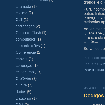
grande, e o ſ
chamada
(1)
Pura incompe
civiſmo
(2)
outras linha
emergenciai
CLT
(1)
melhorias a
codificação
(2)
Aquecimento 
Compact Flash
(1)
Quem ſabe 
financiando 
computador
(1)
chinês…
comunicações
(1)
Só ſaindo d
Conferência
(2)
Publicado po
convite
(1)
Etiquetas:
ci
corrupção
(1)
ReddIt
|
DiggI
criſtianiſmo
(13)
Croßwire
(3)
cultura
(2)
QUARTA-FE
dados
(5)
Códigos 
Dataphor
(1)
xiſte m
DBA
(2)