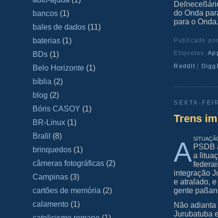
Deſneceßári
do Onda para
bancos
(1)
para o Onda
baſes de dados
(11)
baterias
(1)
Publicado po
Etiquetas:
Ap
BDs
(1)
ReddIt
|
DiggI
Belo Horizonte
(1)
bíblia
(2)
blog
(2)
SEXTA-FEI
Bóris CASOY
(1)
Trens im
BR-Linux
(1)
Braſil
(8)
ſituaçã
A
PSDB
brinquedos
(1)
a ſitu
câmeras fotográficas
(2)
federai
integração 
Campinas
(3)
e atraſado, e
gente paßand
cartões de memória
(2)
caſamento
(1)
Não adianta 
Jurubatuba e
catolicismo romano
(1)