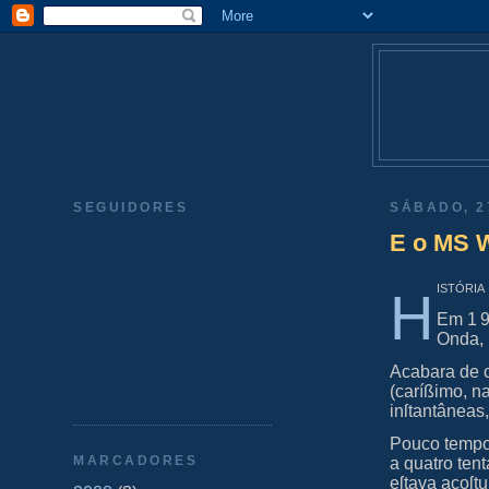
SEGUIDORES
SÁBADO, 2
E o MS 
iſtória
H
Em 1 9
Onda, 
Acabara de 
(caríßimo, 
inſtantâneas,
Pouco tempo 
MARCADORES
a quatro te
eſtava acoſt