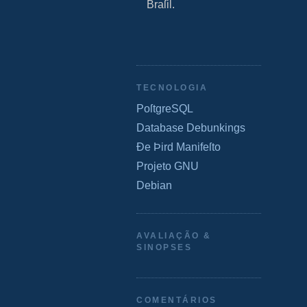
Braſil.
TECNOLOGIA
PoſtgreSQL
Database Debunkings
Ðe Þird Manifeſto
Projeto GNU
Debian
AVALIAÇÃO &
SINOPSES
COMENTÁRIOS