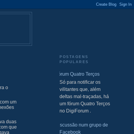
POSTAGENS
POPULARES
Fórum Quatro Terços
S Só para notificar os
ra o
viſitantes que, além
deſtas mal-traçadas, há
 com um
um fórum Quatro Terços
onexões
no DigiForum .
ava duas
Discussão num grupo de
 com que
Facebook
igava