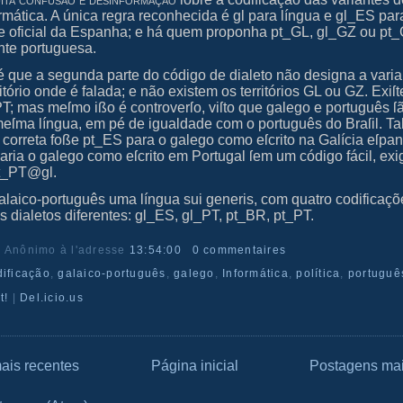
rmática. A única regra reconhecida é gl para língua e gl_ES par
te oficial da Espanha; e há quem proponha pt_GL, gl_GZ ou pt
nte portuguesa.
 que a segunda parte do código de dialeto não designa a vari
ritório onde é falada; e não existem os territórios GL ou GZ. Exiſt
T; mas meſmo ißo é controverſo, viſto que galego e português ſ
meſma língua, em pé de igualdade com o português do Braſil. Ta
 correta foße pt_ES para o galego como eſcrito na Galícia eſpan
aria o galego como eſcrito em Portugal ſem um código fácil, exi
t_PT@gl.
galaico‐português uma língua sui generis, com quatro codificaç
is dialetos diferentes: gl_ES, gl_PT, pt_BR, pt_PT.
r Anônimo
à l'adresse
13:54:00
0 commentaires
dificação
,
galaico‐português
,
galego
,
Informática
,
política
,
portuguê
t!
|
Del.icio.us
ais recentes
Página inicial
Postagens mai