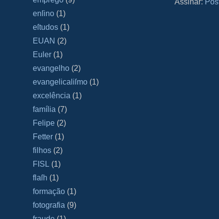
Assinar:
Pos
enſino
(1)
eſtudos
(1)
EUAN
(2)
Euler
(1)
evangelho
(2)
evangelicaliſmo
(1)
excelência
(1)
família
(7)
Felipe
(2)
Fetter
(1)
filhos
(2)
FISL
(1)
flaſh
(1)
formação
(1)
fotografia
(9)
fraude
(1)