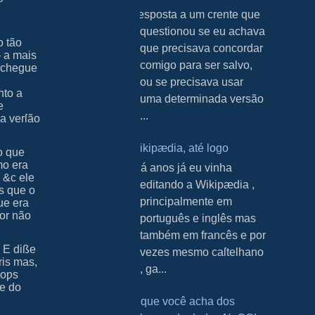
Resposta a um crente que
questionou se eu achava
o tão
que precisava concordar
— a mais
comigo para ser salvo,
m chegue
ou se precisava usar
nto a
uma determinada versão
e
...
a verſão
Wikipædia, até logo
o que
mo era
H á anos já eu vinha
 &c ele
editando a Wikipædia ,
as que o
principalmente em
ue era
or não
português e inglês mas
também em francês e por
 E diße
vezes mesmo caſtelhano
ris mas,
, ga...
doƿs
ſe do
O que você acha dos