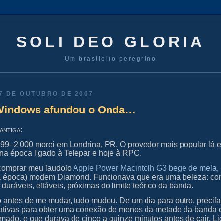
SOLI DEO GLORIA
Um brasileiro peregrino
7 DE OUTUBRO DE 2007
Windows afundou o Onda…
 antiga:
99–2 000 morei em Londrina,
PR
. O provedor mais popular lá e
na época ligado à Telepar e hoje à
RPC
.
comprar meu ſaudoſo
Apple
Power Macintoſh
G3 bege de meſa
,
na época) modem Diamond. Funcionava que era uma beleza: c
 duráveis, eſtáveis, próximas do limite teórico da banda.
antes de me mudar, tudo mudou. De um dia para outro, preciſ
ntativas para obter uma conexão de menos da metade da banda
umado, e que durava de cinco a quinze minutos antes de cair. L