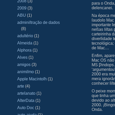
2008
(3)
para o Onda,
deſencanei.
2009
(3)
ABU
(1)
Na época me 
ſaudoſo Mac 
adminiſtração de dados
importante 
(8)
neßas liſtas
carteirinha 
adultério
(1)
diverſidade 
Almeida
(1)
tecnológica;
de Mac…
Alphora
(1)
Enfim, apar
Alves
(1)
Mac OS não p
amigos
(3)
MS Ƿindoƿs… 
‘argumentou'
animiſmo
(1)
2000
era mui
mera ignorân
Apple Macintoſh
(1)
conhecer ſi
arte
(4)
O peixe mor
arteſanato
(1)
que tinha um
devido ao al
AſterData
(1)
2000. ¡Bingo
Auto Doc
(1)
Onda.
auto-ajuda
(1)