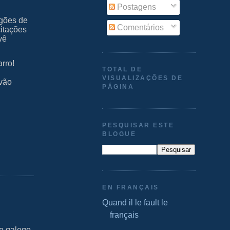
Postagens
agões de
Comentários
citações
vê
rro!
TOTAL DE
VISUALIZAÇÕES DE
rvão
PÁGINA
PESQUISAR ESTE
BLOGUE
EN FRANÇAIS
Quand il le fault le
français
do galego