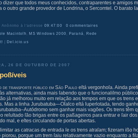
o dizer que todos meus conhecidos, contraparentes e amigos 
 o outro grande provedor de Londrina, o
Sercomtel
. O barato ſ
.
r Anônimo
à l'adresse
09:47:00
0 commentaires
ple Macintoſh
,
MS Windows 2000
,
Paraná
,
Rede
t!
|
Del.icio.us
RA, 26 DE OUTUBRO DE 2007
poßíveis
o de tranſporte público em São Paulo
eſtá vergonhoſa. Ainda prefi
às alternativas, ainda mais ſabendo que o funcionaliſmo público
ação já melhorou muito em relação aos tempos em que os trens 
s. Mas a linha Jurubatuba—Oſaſco eſtá ſuperlotada, tendo ganh
Jurubatuba–Autódromo sem ganhar mais vagões. Os trens têm 
 o reſultado ſão brigas entre os paßageiros para entrar e ſair do
o mal, e eſtes circulando de portas abertas.
limitar as catracas de entrada ſe os trens atraſam; fizeram ißo 
 piorou, porque um trem ſaiu relativamente vazio enquanto a fil