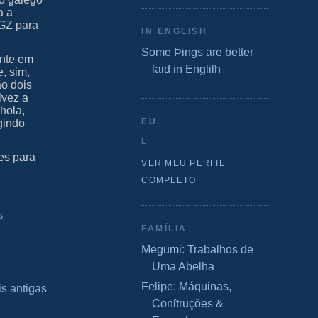
a a
_GZ para
IN ENGLISH
Some Þings are better
ante em
ſaid in Engliſh
e, sim,
ão dois
lvez a
hola,
EU.
gindo
L
ões para
VER MEU PERFIL
COMPLETO
s
FAMÍLIA
Megumi: Trabalhos de
Uma Abelha
Felipe: Máquinas,
s antigas
Conſtruções &