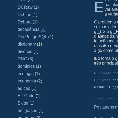
E
na Info
DCRaw
(1)
varian
a varia
Debian
(1)
O problema é
Débora
(1)
si, mas o ter
decadência
(1)
gl_ES e gl_P
dialetos da 
Dia PoſtgreSQL
(1)
ſolução mais
dictionary
(1)
mas ißo deix
algo como p
divórcio
(1)
Ißo torna o 
DNG
(3)
três principa
domínios
(1)
Publicado po
ecologia
(1)
Etiquetas:
co
economia
(2)
ReddIt
|
DiggI
edição
(1)
EF Codd
(1)
Ekiga
(1)
Postagens m
emigração
(1)
emprego
(9)