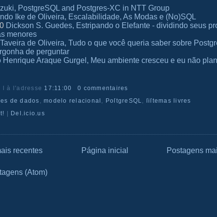
uzuki, PostgreSQL and Postgres-XC in NTT Group
ndo Ike de Oliveira, Escalabilidade, As Modas e (No)SQL
30
Dickson S. Guedes, Estripando o Elefante - dividindo seus p
as menores
 Taveira de Oliveira, Tudo o que você queria saber sobre Post
ergonha de perguntar
o Henrique Araque Gurgel, Meu ambiente cresceu e eu não plan
r l
à l'adresse
17:11:00
0 commentaires
ſes de dados
,
modelo relacional
,
PoſtgreSQL
,
ſiſtemas livres
t!
|
Del.icio.us
ais recentes
Página inicial
Postagens mai
tagens (Atom)