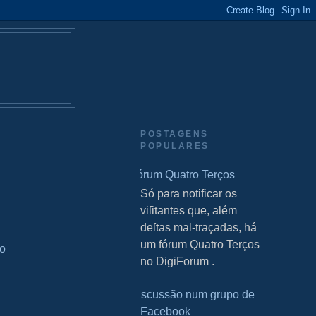
POSTAGENS
POPULARES
Fórum Quatro Terços
S Só para notificar os
viſitantes que, além
deſtas mal-traçadas, há
um fórum Quatro Terços
do
no DigiForum .
Discussão num grupo de
Facebook