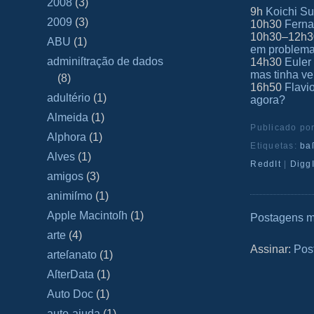
2008
(3)
9h
Koichi S
2009
(3)
10h30
Ferna
10h30–12h
ABU
(1)
em problem
adminiſtração de dados
14h30
Euler
mas tinha v
(8)
16h50
Flavi
adultério
(1)
agora?
Almeida
(1)
Publicado po
Alphora
(1)
Etiquetas:
ba
Alves
(1)
ReddIt
|
DiggI
amigos
(3)
animiſmo
(1)
Apple Macintoſh
(1)
Postagens m
arte
(4)
Assinar:
Pos
arteſanato
(1)
AſterData
(1)
Auto Doc
(1)
auto-ajuda
(1)