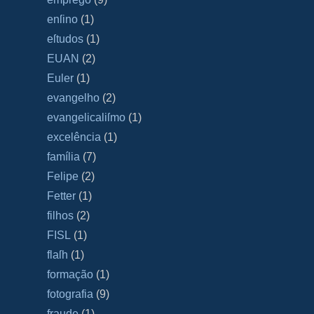
enſino
(1)
eſtudos
(1)
EUAN
(2)
Euler
(1)
evangelho
(2)
evangelicaliſmo
(1)
excelência
(1)
família
(7)
Felipe
(2)
Fetter
(1)
filhos
(2)
FISL
(1)
flaſh
(1)
formação
(1)
fotografia
(9)
fraude
(1)