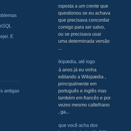
Resposta a um crente que
questionou se eu achava
roblemas
que precisava concordar
greSQL
comigo para ser salvo,
ou se precisava usar
ejei. E
uma determinada versão
...
Wikipædia, até logo
H á anos já eu vinha
editando a Wikipædia ,
principalmente em
português e inglês mas
s antigas
também em francês e por
vezes mesmo caſtelhano
, ga...
O que você acha dos