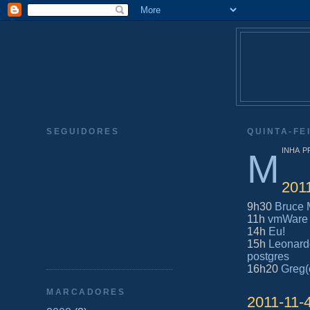
SEGUIDORES
QUINTA-FE
inha 
M
201
9h30
Bruce
11h
vmWare 
14h
Eu!
15h
Leonardo
postgres
16h20
Greg(
MARCADORES
2011-11-