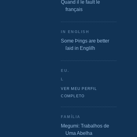
Quand il le fault le
français
IN ENGLISH
Some Þings are better
ſaid in Engliſh
EU.
L
VER MEU PERFIL
COMPLETO
FAMÍLIA
Megumi: Trabalhos de
Uma Abelha