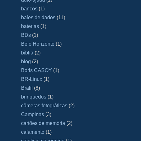
bancos
(1)
baſes de dados
(11)
baterias
(1)
BDs
(1)
Belo Horizonte
(1)
bíblia
(2)
blog
(2)
Bóris CASOY
(1)
BR-Linux
(1)
Braſil
(8)
brinquedos
(1)
câmeras fotográficas
(2)
Campinas
(3)
cartões de memória
(2)
caſamento
(1)
catolicismo romano
(1)