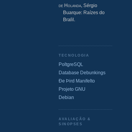
de Holanda
, Sérgio
Buarque: Raízes do
Braſil.
TECNOLOGIA
PoſtgreSQL
Database Debunkings
Ðe Þird Manifeſto
Projeto GNU
Debian
AVALIAÇÃO &
SINOPSES