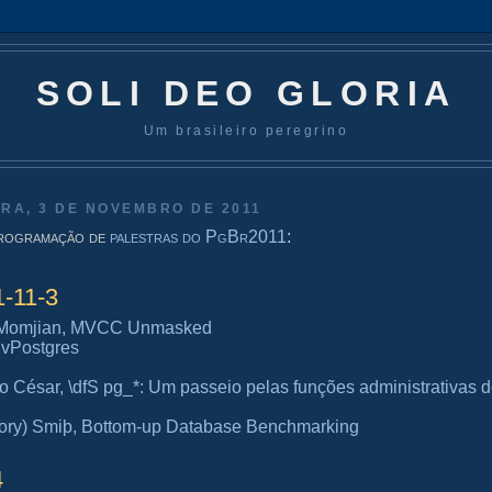
SOLI DEO GLORIA
Um brasileiro peregrino
IRA, 3 DE NOVEMBRO DE 2011
programação de
palestras do PgBr2011
:
1-11-3
 Momjian, MVCC Unmasked
vPostgres
 César, \dfS pg_*: Um passeio pelas funções administrativas 
ory) Smiþ, Bottom-up Database Benchmarking
4