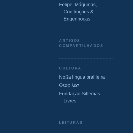
Felipe: Máquinas,
Conſtruções &
Engenhocas
ARTIGOS
COMPARTILHADOS
CULTURA
Noßa língua braſileira
Θεοφιλεσ
Fundação Siſtemas
Livres
LEITURAS