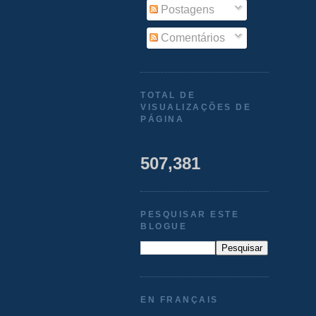
Postagens
Comentários
TOTAL DE
VISUALIZAÇÕES DE
PÁGINA
507,381
PESQUISAR ESTE
BLOGUE
EN FRANÇAIS