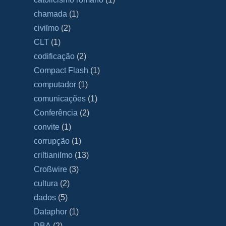
chamada
(1)
civiſmo
(2)
CLT
(1)
codificação
(2)
Compact Flash
(1)
computador
(1)
comunicações
(1)
Conferência
(2)
convite
(1)
corrupção
(1)
criſtianiſmo
(13)
Croßwire
(3)
cultura
(2)
dados
(5)
Dataphor
(1)
DBA
(2)