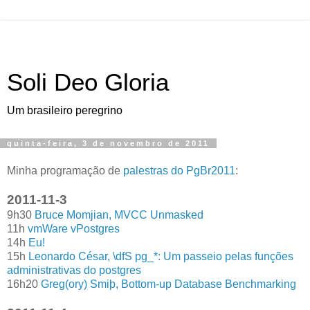
Soli Deo Gloria
Um brasileiro peregrino
quinta-feira, 3 de novembro de 2011
M
inha programação de
palestras do PgBr2011
:
2011-11-3
9h30
Bruce Momjian, MVCC Unmasked
11h
vmWare vPostgres
14h
Eu!
15h
Leonardo César, \dfS pg_*: Um passeio pelas funções
administrativas do postgres
16h20
Greg(ory) Smiþ, Bottom-up Database Benchmarking