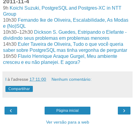
2011-11-4
9h
Koichi Suzuki, PostgreSQL and Postgres-XC in NTT
Group
10h30
Fernando Ike de Oliveira, Escalabilidade, As Modas
e (No)SQL
10h30–12h30
Dickson S. Guedes, Estripando o Elefante -
dividindo seus problemas em problemas menores
14h30
Euler Taveira de Oliveira, Tudo o que você queria
saber sobre PostgreSQL mas tinha vergonha de perguntar
16h50
Flavio Henrique Araque Gurgel, Meu ambiente
cresceu e eu não planejei. E agora?
l
à l'adresse
17:11:00
Nenhum comentário:
Compartilhar
‹
›
Página inicial
Ver versão para a web