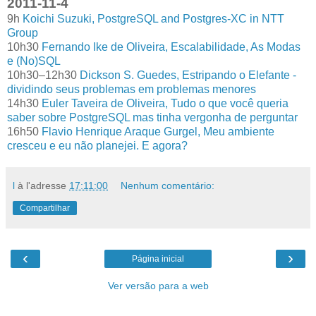
2011-11-4
9h
Koichi Suzuki, PostgreSQL and Postgres-XC in NTT
Group
10h30
Fernando Ike de Oliveira, Escalabilidade, As Modas
e (No)SQL
10h30–12h30
Dickson S. Guedes, Estripando o Elefante -
dividindo seus problemas em problemas menores
14h30
Euler Taveira de Oliveira, Tudo o que você queria
saber sobre PostgreSQL mas tinha vergonha de perguntar
16h50
Flavio Henrique Araque Gurgel, Meu ambiente
cresceu e eu não planejei. E agora?
l
à l'adresse
17:11:00
Nenhum comentário:
Compartilhar
‹
›
Página inicial
Ver versão para a web