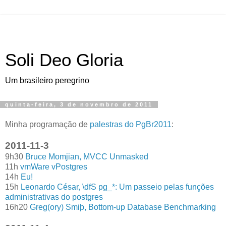
Soli Deo Gloria
Um brasileiro peregrino
quinta-feira, 3 de novembro de 2011
M
inha programação de
palestras do PgBr2011
:
2011-11-3
9h30
Bruce Momjian, MVCC Unmasked
11h
vmWare vPostgres
14h
Eu!
15h
Leonardo César, \dfS pg_*: Um passeio pelas funções
administrativas do postgres
16h20
Greg(ory) Smiþ, Bottom-up Database Benchmarking