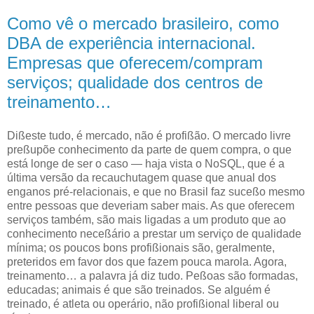
Como vê o mercado brasileiro, como
DBA de experiência internacional.
Empresas que oferecem/compram
serviços; qualidade dos centros de
treinamento…
D
ißeste tudo, é mercado, não é profißão. O mercado livre
preßupõe conhecimento
da parte de quem compra, o que
está longe de ser o caso — haja vista o NoSQL, que é a
última versão da recauchutagem quase que anual dos
enganos pré-relacionais, e que no Brasil faz suceßo mesmo
entre pessoas que deveriam saber mais. As que oferecem
serviços também, são mais ligadas a um produto que ao
conhecimento neceßário a prestar um serviço de qualidade
mínima; os poucos bons profißionais são, geralmente,
preteridos em favor dos que fazem pouca marola. Agora,
treinamento… a palavra já diz tudo. Peßoas são formadas,
educadas; animais é que são treinados. Se alguém é
treinado, é atleta ou operário, não profißional liberal ou