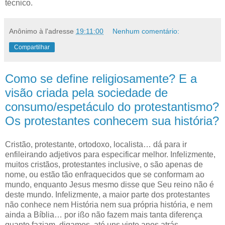
técnico.
Anônimo
à l'adresse
19:11:00
Nenhum comentário:
Compartilhar
Como se define religiosamente? E a
visão criada pela sociedade de
consumo/espetáculo do protestantismo?
Os protestantes conhecem sua história?
C
ristão, protestante, ortodoxo, localista… dá para ir
enfileirando adjetivos
para especificar melhor. Infelizmente,
muitos cristãos, protestantes inclusive, o são apenas de
nome, ou estão tão enfraquecidos que se conformam ao
mundo, enquanto Jesus mesmo disse que Seu reino não é
deste mundo. Infelizmente, a maior parte dos protestantes
não conhece nem História nem sua própria história, e nem
ainda a Bíblia… por ißo não fazem mais tanta diferença
quanto faziam, digamos, até uns vinte anos atrás.