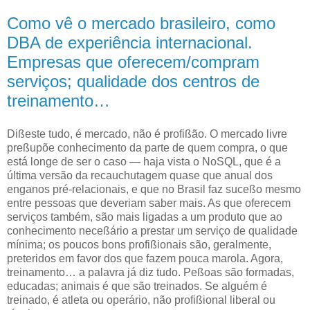
Como vê o mercado brasileiro, como
DBA de experiência internacional.
Empresas que oferecem/compram
serviços; qualidade dos centros de
treinamento…
D
ißeste tudo, é mercado, não é profißão. O mercado livre
preßupõe conhecimento
da parte de quem compra, o que
está longe de ser o caso — haja vista o NoSQL, que é a
última versão da recauchutagem quase que anual dos
enganos pré-relacionais, e que no Brasil faz suceßo mesmo
entre pessoas que deveriam saber mais. As que oferecem
serviços também, são mais ligadas a um produto que ao
conhecimento neceßário a prestar um serviço de qualidade
mínima; os poucos bons profißionais são, geralmente,
preteridos em favor dos que fazem pouca marola. Agora,
treinamento… a palavra já diz tudo. Peßoas são formadas,
educadas; animais é que são treinados. Se alguém é
treinado, é atleta ou operário, não profißional liberal ou