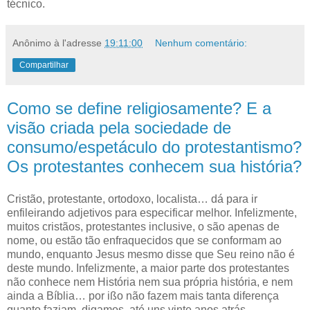
técnico.
Anônimo
à l'adresse
19:11:00
Nenhum comentário:
Compartilhar
Como se define religiosamente? E a
visão criada pela sociedade de
consumo/espetáculo do protestantismo?
Os protestantes conhecem sua história?
C
ristão, protestante, ortodoxo, localista… dá para ir
enfileirando adjetivos
para especificar melhor. Infelizmente,
muitos cristãos, protestantes inclusive, o são apenas de
nome, ou estão tão enfraquecidos que se conformam ao
mundo, enquanto Jesus mesmo disse que Seu reino não é
deste mundo. Infelizmente, a maior parte dos protestantes
não conhece nem História nem sua própria história, e nem
ainda a Bíblia… por ißo não fazem mais tanta diferença
quanto faziam, digamos, até uns vinte anos atrás.