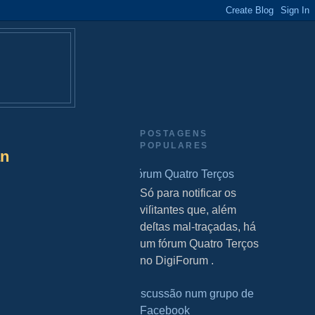
POSTAGENS
POPULARES
an
Fórum Quatro Terços
S Só para notificar os
viſitantes que, além
deſtas mal-traçadas, há
um fórum Quatro Terços
no DigiForum .
Discussão num grupo de
Facebook