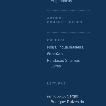
Engenhocas
ARTIGOS
COMPARTILHADOS
CULTURA
Noßa língua braſileira
Θεοφιλεσ
Fundação Siſtemas
Livres
LEITURAS
de Holanda
, Sérgio
Buarque: Raízes do