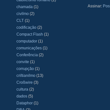
Assinar:
Pos
chamada
(1)
civiſmo
(2)
CLT
(1)
codificação
(2)
Compact Flash
(1)
computador
(1)
comunicações
(1)
Conferência
(2)
convite
(1)
corrupção
(1)
criſtianiſmo
(13)
Croßwire
(3)
cultura
(2)
dados
(5)
Dataphor
(1)
DBA
(2)