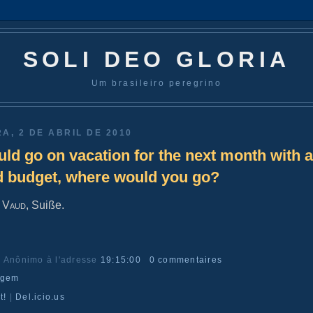
SOLI DEO GLORIA
Um brasileiro peregrino
A, 2 DE ABRIL DE 2010
ould go on vacation for the next month with 
d budget, where would you go?
, Vaud
, Suiße.
r Anônimo
à l'adresse
19:15:00
0 commentaires
agem
t!
|
Del.icio.us