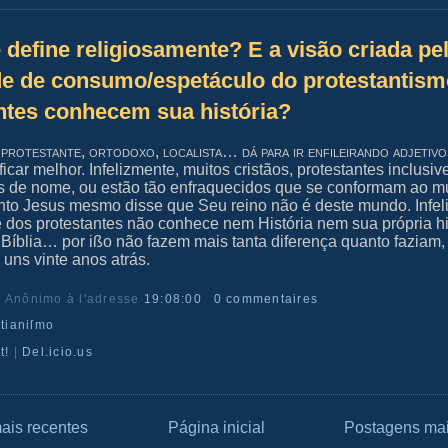
define religiosamente? E a visão criada pe
e de consumo/espetáculo do protestantis
ntes conhecem sua história?
 protestante, ortodoxo, localista… dá para ir enfileirando adjetivo
icar melhor. Infelizmente, muitos cristãos, protestantes inclusiv
 de nome, ou estão tão enfraquecidos que se conformam ao m
to Jesus mesmo disse que Seu reino não é deste mundo. Infel
e dos protestantes não conhece nem História nem sua própria hi
Bíblia… por ißo não fazem mais tanta diferença quanto faziam,
 uns vinte anos atrás.
r Anônimo
à l'adresse
19:08:00
0 commentaires
ſtianiſmo
t!
|
Del.icio.us
ais recentes
Página inicial
Postagens mai