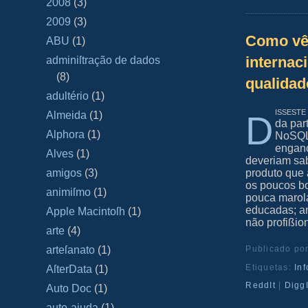
2008
(3)
2009
(3)
Como vê 
ABU
(1)
internac
adminiſtração de dados
(8)
qualidad
adultério
(1)
ißeste
D
Almeida
(1)
da par
Alphora
(1)
NoSQL,
engano
Alves
(1)
deveriam sa
produto que 
amigos
(3)
os poucos bo
animiſmo
(1)
pouca marola
educadas; an
Apple Macintoſh
(1)
não profißion
arte
(4)
Publicado po
arteſanato
(1)
Etiquetas:
In
AſterData
(1)
ReddIt
|
DiggI
Auto Doc
(1)
auto-ajuda
(1)