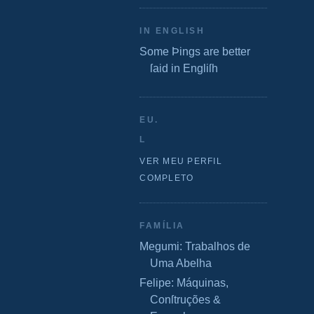
IN ENGLISH
Some Þings are better
ſaid in Engliſh
EU.
L
VER MEU PERFIL
COMPLETO
FAMÍLIA
Megumi: Trabalhos de
Uma Abelha
Felipe: Máquinas,
Conſtruções &