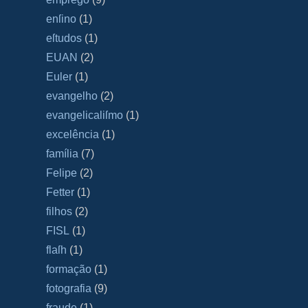
enſino
(1)
eſtudos
(1)
EUAN
(2)
Euler
(1)
evangelho
(2)
evangelicaliſmo
(1)
excelência
(1)
família
(7)
Felipe
(2)
Fetter
(1)
filhos
(2)
FISL
(1)
flaſh
(1)
formação
(1)
fotografia
(9)
fraude
(1)