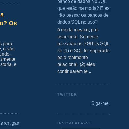
banco de dados NoSQL
que estão na moda? Eles
la
irão passar os bancos de
dados SQL no uso?
mo? Os
S ó moda mesmo, pré-
relacional. Somente
passarão os SGBDs SQL
s
para
e, o são
se (1) o SQL for superado
undo,
pelo realmente
izmente,
relacional, (2) eles
stória, e
continuarem te...
TWITTER
Siga-me.
s antigas
INSCREVER-SE