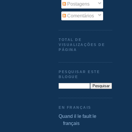
Postagens
Comentários
TOTAL DE
VISUALIZAÇÕES DE
PÁGINA
PESQUISAR ESTE
BLOGUE
EN FRANÇAIS
Quand il le fault le
français