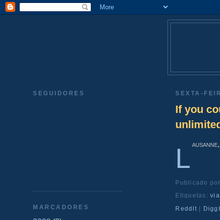
SEGUIDORES
SEXTA-FEIR
If you c
unlimite
ausanne
L
Publicado po
Etiquetas:
vi
MARCADORES
ReddIt
|
DiggI