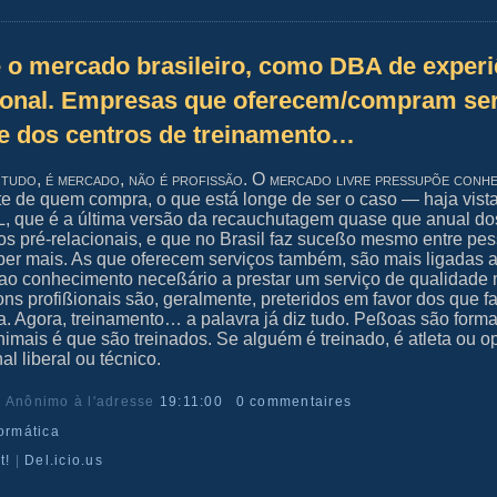
o mercado brasileiro, como DBA de experi
ional. Empresas que oferecem/compram ser
e dos centros de treinamento…
 tudo, é mercado, não é profißão. O mercado livre preßupõe conh
te de quem compra, o que está longe de ser o caso — haja vist
 que é a última versão da recauchutagem quase que anual do
s pré-relacionais, e que no Brasil faz suceßo mesmo entre pe
ber mais. As que oferecem serviços também, são mais ligadas 
ao conhecimento neceßário a prestar um serviço de qualidade
ns profißionais são, geralmente, preteridos em favor dos que 
. Agora, treinamento… a palavra já diz tudo. Peßoas são form
imais é que são treinados. Se alguém é treinado, é atleta ou op
al liberal ou técnico.
r Anônimo
à l'adresse
19:11:00
0 commentaires
formática
t!
|
Del.icio.us