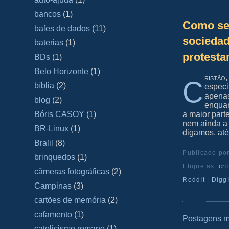
bancos
(1)
Como se 
baſes de dados
(11)
sociedad
baterias
(1)
protesta
BDs
(1)
Belo Horizonte
(1)
ristão,
C
bíblia
(2)
especif
apenas
blog
(2)
enquan
a maior part
Bóris CASOY
(1)
nem ainda a 
BR-Linux
(1)
digamos, até
Braſil
(8)
Publicado po
brinquedos
(1)
Etiquetas:
cri
câmeras fotográficas
(2)
ReddIt
|
DiggI
Campinas
(3)
cartões de memória
(2)
caſamento
(1)
Postagens m
catolicismo romano
(1)