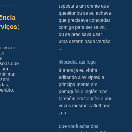
Resposta a um crente que
questionou se eu achava
ência
que precisava concordar
viços;
comigo para ser salvo,
ou se precisava usar
uma determinada versão
ecimento
...
a o
s
Wikipædia, até logo
ssoas que
a um
H á anos já eu vinha
 mínima;
editando a Wikipædia ,
fazem
principalmente em
adas,
erário,
português e inglês mas
também em francês e por
vezes mesmo caſtelhano
, ga...
O que você acha dos