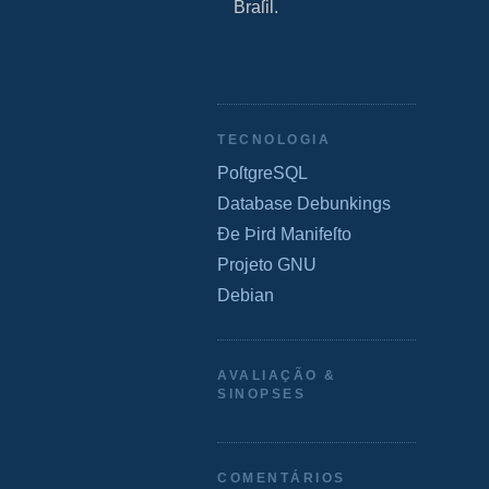
Braſil.
TECNOLOGIA
PoſtgreSQL
Database Debunkings
Ðe Þird Manifeſto
Projeto GNU
Debian
AVALIAÇÃO &
SINOPSES
COMENTÁRIOS