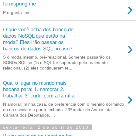
›
formspring.me
P ergunta -me.
O que você acha dos banco de
dados NoSQL que estão na
›
moda? Eles irão passar os
bancos de dados SQL no uso?
S ó moda mesmo, pré-relacional. Somente passarão os
SGBDs SQL se (1) o SQL for superado pelo realmente
relacional, (2) eles continuarem te...
Qual o lugar no mundo mais
bacana para: 1. namorar 2.
›
trabalhar 3. curtir com a família
N amorar: minha casa, de preferência com o menino dormindo
ou na escola e a porta fechada. 23º andar do Anexo I da
Câmara dos Deputados, ...
sexta-feira, 2 de abril de 2010