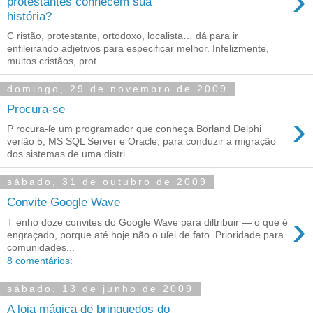
›
protestantes conhecem sua
história?
C ristão, protestante, ortodoxo, localista… dá para ir
enfileirando adjetivos para especificar melhor. Infelizmente,
muitos cristãos, prot...
domingo, 29 de novembro de 2009
Procura-se
›
P rocura‐ſe um programador que conheça Borland Delphi
verſão 5, MS SQL Server e Oracle, para conduzir a migração
dos sistemas de uma distri...
sábado, 31 de outubro de 2009
Convite Google Wave
›
T enho doze convites do Google Wave para diſtribuir — o que é
engraçado, porque até hoje não o uſei de fato. Prioridade para
comunidades...
8 comentários:
sábado, 13 de junho de 2009
A loja mágica de brinquedos do