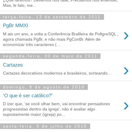
Mas, ſe falo, me...
terça-feira, 13 de setembro de 2011
PgBr MMXI
›
M ais um ano, e volta a Conferência Braſileira de PoſtgreSQL ,
agora chamada PgBr, e não mais PgConBr. Além de
economizar três caracteres (...
segunda-feira, 30 de maio de 2011
›
Cartazes
Cartazes decorativos modernos e brasileiros, sorteando…
domingo, 8 de agosto de 2010
‘O que é ser católico?’
›
D izer que, ‘se você olhar bem, vai encontrar pensadores
progressistas dentro da igreja’, não é avaliar algo
supostamente maior (igreja) po...
sexta-feira, 9 de julho de 2010