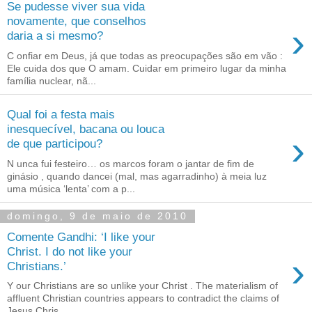
Se pudesse viver sua vida
novamente, que conselhos
›
daria a si mesmo?
C onfiar em Deus, já que todas as preocupações são em vão :
Ele cuida dos que O amam. Cuidar em primeiro lugar da minha
família nuclear, nã...
Qual foi a festa mais
inesquecível, bacana ou louca
›
de que participou?
N unca fui festeiro… os marcos foram o jantar de fim de
ginásio , quando dancei (mal, mas agarradinho) à meia luz
uma música ‘lenta’ com a p...
domingo, 9 de maio de 2010
Comente Gandhi: ‘I like your
Christ. I do not like your
›
Christians.’
Y our Christians are so unlike your Christ . The materialism of
affluent Christian countries appears to contradict the claims of
Jesus Chris...