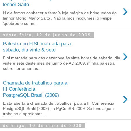
›
ſenhor Saito
H oje fomos conhecer a famoſa loja mágica de brinquedos do
ſenhor Morio ‘Mário’ Saito . Não ſaímos incólumes: o Felipe
‘quebrou o cofrin...
sexta-feira, 12 de junho de 2009
Palestra no FISL marcada para
›
sábado, dia vinte & sete
F oi marcada para das dezenove às vinte horas de sábado, dia
vinte e sete deste mês de junho de AD 2009, minha palestra
sobre ‘ferramentas...
Chamada de trabalhos para a
III Conferência
›
PostgreSQL Brasil (2009)
E stá aberta a chamada de trabalhos para a III Conferência
PostgreSQL Braſil (2009) , a PgConBR 2009. Se tens algum
trabalho a apreſentar...
domingo, 10 de maio de 2009