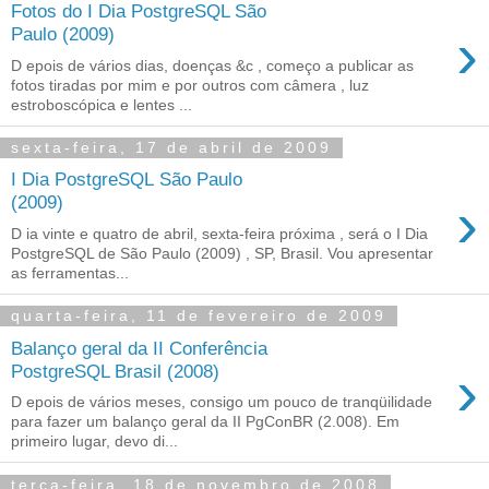
Fotos do I Dia PostgreSQL São
›
Paulo (2009)
D epois de vários dias, doenças &c , começo a publicar as
fotos tiradas por mim e por outros com câmera , luz
estroboscópica e lentes ...
sexta-feira, 17 de abril de 2009
I Dia PostgreSQL São Paulo
›
(2009)
D ia vinte e quatro de abril, sexta-feira próxima , será o I Dia
PostgreSQL de São Paulo (2009) , SP, Brasil. Vou apresentar
as ferramentas...
quarta-feira, 11 de fevereiro de 2009
Balanço geral da II Conferência
›
PostgreSQL Brasil (2008)
D epois de vários meses, consigo um pouco de tranqüilidade
para fazer um balanço geral da II PgConBR (2.008). Em
primeiro lugar, devo di...
terça-feira, 18 de novembro de 2008