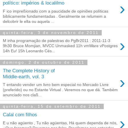
›
político: impérios & localiſmo
F ico impreßionado com a paucidade de opiniões políticas
biblicamente fundamentadas . Geralmente se reſumem a
deſcobrir ſe eſta ou aquela ...
quinta-feira, 3 de novembro de 2011
›
M inha programação de palestras do PgBr2011 : 2011-11-3
9h30 Bruce Momjian, MVCC Unmasked 11h vmWare vPostgres
14h Eu! 15h Leonardo Cés...
domingo, 2 de outubro de 2011
The Complete History of
›
Middle-earth, vol. 3
T entando vender um livro bem especial no Mercado Livre
(preferido) ou no Estante Virtual . Veremos no que dá. Também
anunciado nos claß...
quinta-feira, 15 de setembro de 2011
Caſal com filhos
›
E u não agüento , Tu não agüentas, Há quem dependa de nós,
¿Que faremos? Devemos nos falar, Preciſamos nos entender,