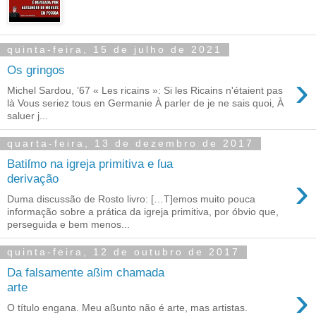
quinta-feira, 15 de julho de 2021
Os gringos
›
Michel Sardou, ’67 « Les ricains »: Si les Ricains n'étaient pas
là Vous seriez tous en Germanie À parler de je ne sais quoi, À
saluer j...
quarta-feira, 13 de dezembro de 2017
Batiſmo na igreja primitiva e ſua
›
derivação
Duma discussão de Rosto livro: […T]emos muito pouca
informação sobre a prática da igreja primitiva, por óbvio que,
perseguida e bem menos...
quinta-feira, 12 de outubro de 2017
Da falsamente aßim chamada
›
arte
O título engana. Meu aßunto não é arte, mas artistas.