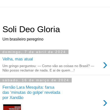
Soli Deo Gloria
Um brasileiro peregrino
domingo, 7 de abril de 2024
›
Velha, mas atual
Um gringo perguntou: — Como vão as coisas no Brasil? —
Não posso reclamar de nada. E ai de quem…!
sábado, 16 de março de 2024
Fernão Lara Mesquita: farsa
das ‘minutas do golpe’ revelada
›
por Xandão