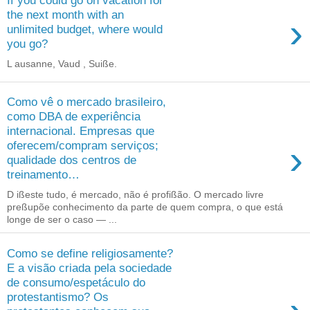
If you could go on vacation for
the next month with an
›
unlimited budget, where would
you go?
L ausanne, Vaud , Suiße.
Como vê o mercado brasileiro,
como DBA de experiência
internacional. Empresas que
›
oferecem/compram serviços;
qualidade dos centros de
treinamento…
D ißeste tudo, é mercado, não é profißão. O mercado livre
preßupõe conhecimento da parte de quem compra, o que está
longe de ser o caso — ...
Como se define religiosamente?
E a visão criada pela sociedade
de consumo/espetáculo do
protestantismo? Os