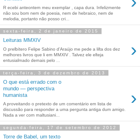
›
R ecebi anteontem meu exemplar , capa dura. Infelizmente
não sou bom nem de poesia, nem de hebraico, nem de
melodia, portanto não posso cri...
sexta-feira, 2 de janeiro de 2015
Leituras MMXIV
›
O preſbítero Felipe Sabino d’Araújo me pede a liſta dos dez
melhores livros que li em MMXIV . Talvez ele eſteja
entusiaſmado demais pelo ...
terça-feira, 3 de dezembro de 2013
O que está errado com o
mundo — perspectiva
›
humanista
A proveitando o pretexto de um comentário em lista de
discussão para responder a uma pergunta antiga dum amigo.
Nada a ver com maltusiani...
segunda-feira, 17 de setembro de 2012
Torre de Babel, um texto