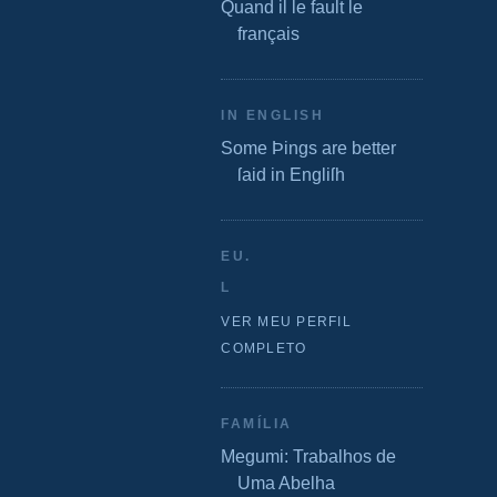
Quand il le fault le
français
IN ENGLISH
Some Þings are better
ſaid in Engliſh
EU.
L
VER MEU PERFIL
COMPLETO
FAMÍLIA
Megumi: Trabalhos de
Uma Abelha