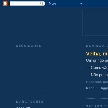
SEGUIDORES
DOMINGO, 
Velha, m
Um gringo p
— Como vão 
— Não posso
Publicado po
ReddIt
|
DiggI
MARCADORES
SÁBADO, 1