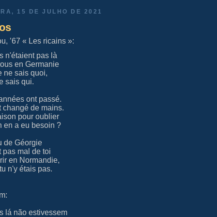
IRA, 15 DE JULHO DE 2021
gos
u, ’67 « Les ricains »:
s n'étaient pas là
 tous en Germanie
e ne sais quoi,
e sais qui.
 années ont passé.
nt changé de mains.
aison pour oublier
n en a eu besoin ?
u de Géorgie
t pas mal de toi
rir en Normandie,
u n'y étais pas.
im:
s lá não estivessem