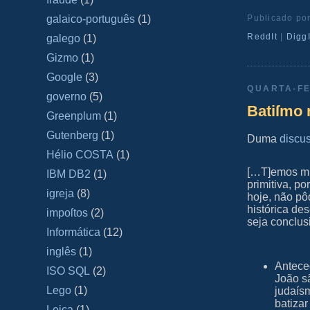
Publicado po
galaico‐português
(1)
ReddIt
|
DiggI
galego
(1)
Gizmo
(1)
Google
(3)
QUARTA-FE
governo
(5)
Batiſmo 
Greenplum
(1)
Gutenberg
(1)
Duma
discu
Hélio COSTA
(1)
[…T]emos mui
IBM DB2
(1)
primitiva, p
igreja
(8)
hoje, não pô
histórica de
impoſtos
(2)
seja conclu
Informática
(12)
inglês
(1)
Antece
ISO SQL
(2)
João s
Lego
(1)
judaís
batiza
Leica
(1)