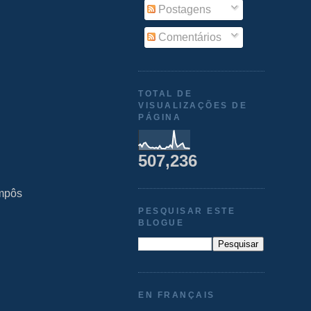
Postagens
Comentários
TOTAL DE
VISUALIZAÇÕES DE
PÁGINA
507,236
ompôs
PESQUISAR ESTE
BLOGUE
EN FRANÇAIS