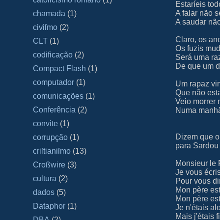
Estaríeis to
A falar não s
chamada
(1)
A saudar nã
civiſmo
(2)
Claro, os a
CLT
(1)
Os fuzis mu
codificação
(2)
Será uma ra
De que um d
Compact Flash
(1)
computador
(1)
Um rapaz vi
Que não esta
comunicações
(1)
Veio morrer
Conferência
(2)
Numa manhã 
convite
(1)
Dizem que o 
corrupção
(1)
para Sardou 
criſtianiſmo
(13)
Monsieur le 
Croßwire
(3)
Je vous écri
cultura
(2)
Pour vous di
Mon père est 
dados
(5)
Mon père est 
Dataphor
(1)
Je n'étais al
Mais j'étais 
DBA
(2)