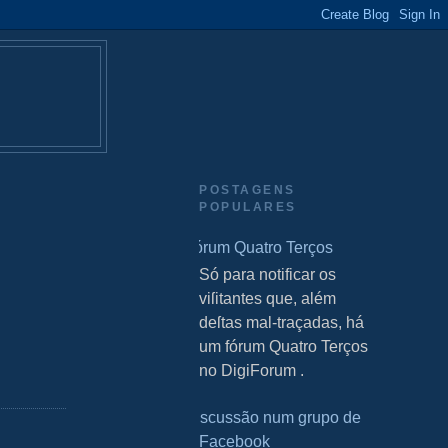
POSTAGENS
POPULARES
Fórum Quatro Terços
S Só para notificar os
viſitantes que, além
deſtas mal-traçadas, há
um fórum Quatro Terços
no DigiForum .
Discussão num grupo de
Facebook