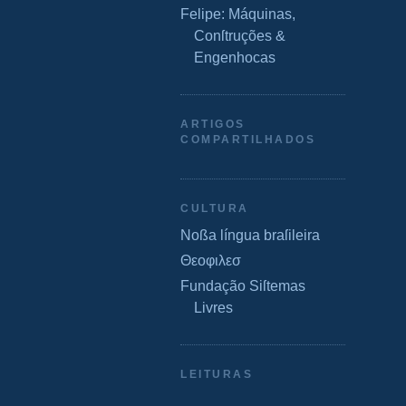
Felipe: Máquinas,
Conſtruções &
Engenhocas
ARTIGOS
COMPARTILHADOS
CULTURA
Noßa língua braſileira
Θεοφιλεσ
Fundação Siſtemas
Livres
LEITURAS