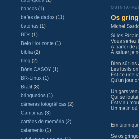
QUINTA-FE
bancos
(1)
Os grin
baſes de dados
(11)
baterias
(1)
Michel Sardo
BDs
(1)
Si les Ricain
Vous seriez
Belo Horizonte
(1)
À parler de j
bíblia
(2)
À saluer je n
blog
(2)
Bien sûr les
Les fusils o
Bóris CASOY
(1)
Est-ce une r
BR-Linux
(1)
Qu'un jour o
Braſil
(8)
Un gars ven
brinquedos
(1)
Qui se foutai
Est v'nu mou
câmeras fotográficas
(2)
Un matin où t
Campinas
(3)
cartões de memória
(2)
Em tupiniqu
caſamento
(1)
Se os gringo
catolicismo romano
(1)