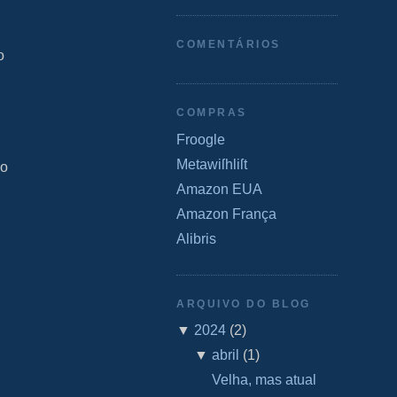
COMENTÁRIOS
o
COMPRAS
Froogle
Metawiſhliſt
ço
Amazon EUA
Amazon França
Alibris
ARQUIVO DO BLOG
▼
2024
(
2
)
▼
abril
(
1
)
Velha, mas atual