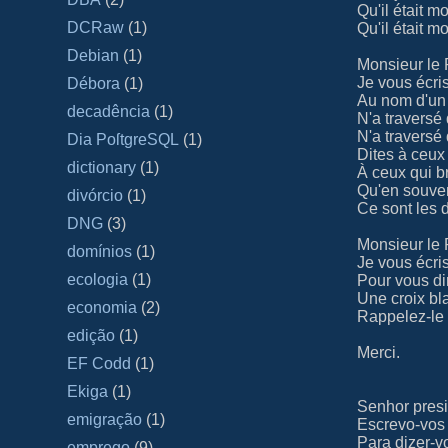
Qu'il était m
DCRaw
(1)
Qu'il était m
Debian
(1)
Monsieur le 
Je vous écri
Débora
(1)
Au nom d'un
decadência
(1)
N'a traversé
N'a traversé
Dia PoſtgreSQL
(1)
Dites à ceux 
dictionary
(1)
À ceux qui b
Qu'en souve
divórcio
(1)
Ce sont les 
DNG
(3)
Monsieur le 
domínios
(1)
Je vous écri
ecologia
(1)
Pour vous di
Une croix b
economia
(2)
Rappelez-le
edição
(1)
Merci.
EF Codd
(1)
Ekiga
(1)
Senhor pres
emigração
(1)
Escrevo-vos
Para dizer-v
emprego
(9)