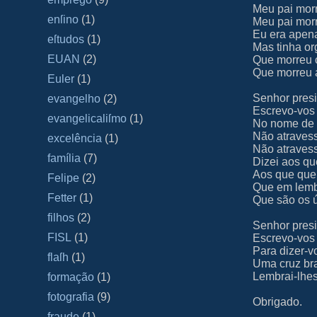
Meu pai morr
enſino
(1)
Meu pai morr
Eu era apen
eſtudos
(1)
Mas tinha or
EUAN
(2)
Que morreu 
Que morreu 
Euler
(1)
Senhor presi
evangelho
(2)
Escrevo-vos
evangelicaliſmo
(1)
No nome de 
Não atraves
excelência
(1)
Não atraves
família
(7)
Dizei aos q
Aos que que
Felipe
(2)
Que em lemb
Fetter
(1)
Que são os ú
filhos
(2)
Senhor presi
FISL
(1)
Escrevo-vos
Para dizer-
flaſh
(1)
Uma cruz br
Lembrai-lhe
formação
(1)
fotografia
(9)
Obrigado.
fraude
(1)