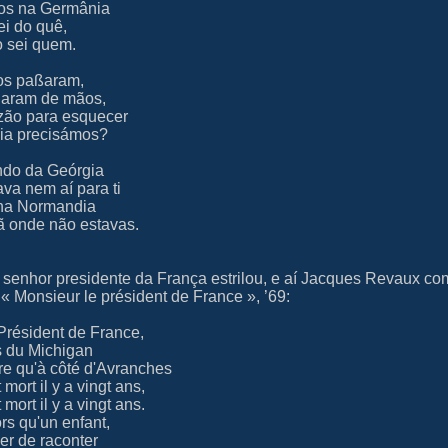
dos na Germânia
ei do quê,
o sei quem.
nos paßaram,
daram de mãos,
zão para esquecer
ia precisámos?
ndo da Geórgia
va nem aí para ti
 na Normandia
onde não estavas.
senhor presidente da França estrilou, e aí Jacques Revaux c
« Monsieur le président de France », ’69:
Président de France,
s du Michigan
re qu'à côté d'Avranches
mort il y a vingt ans,
mort il y a vingt ans.
ors qu'un enfant,
fier de raconter