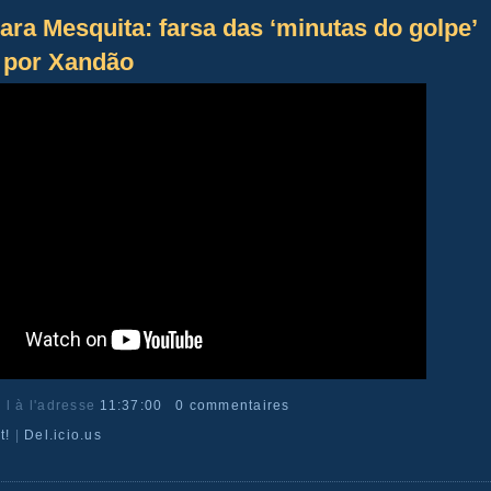
ara Mesquita: farsa das ‘minutas do golpe’
 por Xandão
r l
à l'adresse
11:37:00
0 commentaires
t!
|
Del.icio.us