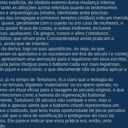
ento explicita, de símbolo externo duma mudança interna;
 tanto as abluções acima referidas quanto os testemunhos
cos e arqueológicas (relatos, identidade entre piscinas
ais das sinagogas e primeiros templos cristãos) indicam imersã
u quase, geralmente com o sujeito nu (no caso de mulheres, o
ou pastor ficava de costas, e outras mulheres, inclusive
sas, ajudavam). Os gregos, russos e afins (‘ortodoxos’,
dúlios, que olham para Constantinopla) ainda praticam a
, ainda que de infantes;
da deriva: logo os pais apostólicos, ou seja, os que
eram os apóstolos e os sucederam em fins do século I e come
já apresentam uma derivação para o legalismo em seus escritos,
ada pelas liturgias para o batismo cada vez mais legalistas,
ndo jejum e exorcismo, o que obviamente não se podia aplicar a
a: já no tempo de Tertuliano, fica claro que a teologia do
 se tornara, digamos ‘materialista’ ou ex opere operato, no
omo um ritual eficaz para a lavagem do pecado original, o que
onhecemos como a heresia da regeneração batismal.
mente, Tertuliano (III século) não combate o erro, mas o
põe e apenas alerta que o batismo infantil representava um
ara o batizado, que teria muita oportunidade de pecar pecados
s até que a obra de santificação o protegesse do risco da
ia. Ele parece indicar que essa prática era, então, uma
de;