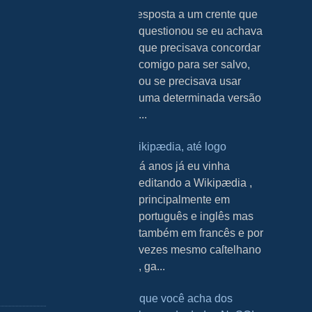
Resposta a um crente que
questionou se eu achava
que precisava concordar
comigo para ser salvo,
ou se precisava usar
uma determinada versão
...
Wikipædia, até logo
H á anos já eu vinha
editando a Wikipædia ,
principalmente em
português e inglês mas
também em francês e por
vezes mesmo caſtelhano
, ga...
O que você acha dos