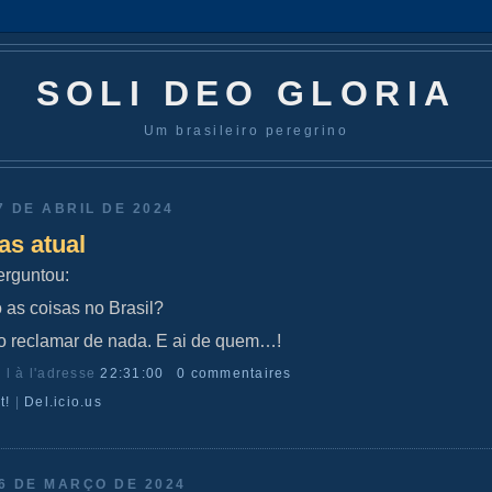
SOLI DEO GLORIA
Um brasileiro peregrino
7 DE ABRIL DE 2024
as atual
erguntou:
as coisas no Brasil?
 reclamar de nada. E ai de quem…!
r l
à l'adresse
22:31:00
0 commentaires
t!
|
Del.icio.us
6 DE MARÇO DE 2024