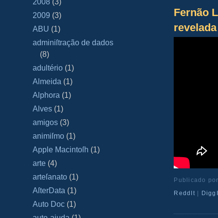
2008
(3)
Fernão L
2009
(3)
revelada
ABU
(1)
adminiſtração de dados
(8)
adultério
(1)
Almeida
(1)
Alphora
(1)
Alves
(1)
amigos
(3)
animiſmo
(1)
Apple Macintoſh
(1)
arte
(4)
arteſanato
(1)
Publicado po
AſterData
(1)
ReddIt
|
DiggI
Auto Doc
(1)
auto-ajuda
(1)