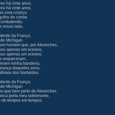
eu há vinte anos,
eu há vinte anos.
as uma criança
gulho de contar
combatendo,
a vosso lado.
dente da França,
 de Michigan
um homem que, por Abranches,
sou apenas um oceano,
sou apenas um oceano.
ue esqueceram,
imam minha bandeira,
rança daqueles anos,
ltimos dos bastardos.
dente da França,
 de Michigan
vos que bem perto de Abranches
anca porta meu sobrenome.
s de tempos em tempos.