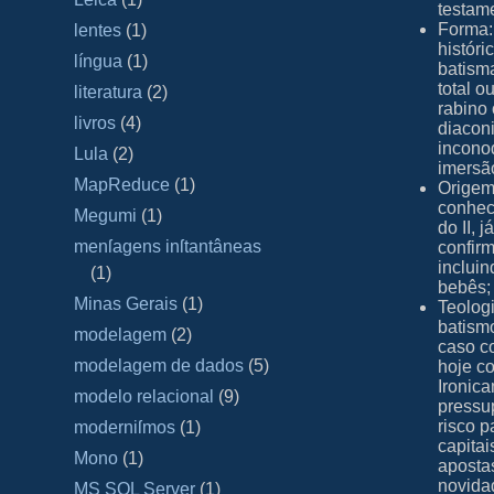
testam
Forma:
lentes
(1)
históri
língua
(1)
batism
total o
literatura
(2)
rabino 
livros
(4)
diaconi
incono
Lula
(2)
imersão
MapReduce
(1)
Origem 
conhec
Megumi
(1)
do II, 
menſagens inſtantâneas
confirm
inclui
(1)
bebês;
Minas Gerais
(1)
Teologi
batismo
modelagem
(2)
caso c
modelagem de dados
(5)
hoje c
Ironica
modelo relacional
(9)
pressu
risco p
moderniſmos
(1)
capitai
Mono
(1)
apostas
novida
MS SQL Server
(1)