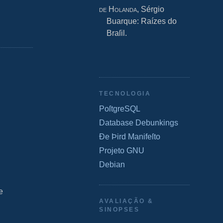
de Holanda
, Sérgio
Buarque: Raízes do
Braſil.
TECNOLOGIA
PoſtgreSQL
Database Debunkings
Ðe Þird Manifeſto
Projeto GNU
Debian
e
AVALIAÇÃO &
SINOPSES