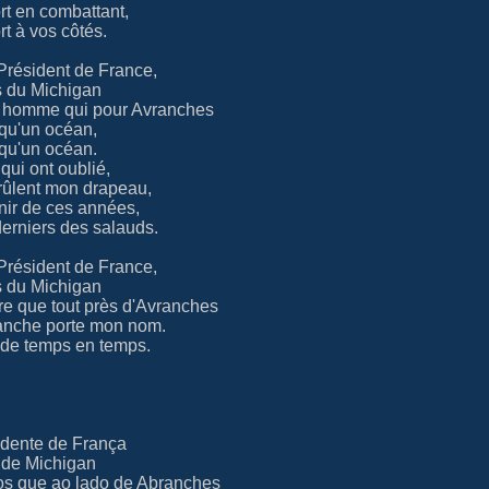
ort en combattant,
ort à vos côtés.
Président de France,
s du Michigan
 homme qui pour Avranches
 qu'un océan,
 qu'un océan.
qui ont oublié,
rûlent mon drapeau,
nir de ces années,
derniers des salauds.
Président de France,
s du Michigan
re que tout près d'Avranches
lanche porte mon nom.
 de temps en temps.
idente de França
 de Michigan
os que ao lado de Abranches