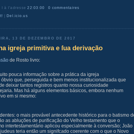
r l
à l'adresse
22:03:00
0 commentaires
t!
|
Del.icio.us
IRA, 13 DE DEZEMBRO DE 2017
na igreja primitiva e ſua derivação
ssão
de Rosto livro:
to pouca informação sobre a prática da igreja
or óbvio que, perseguida e bem menos institucionalizada que
de deixar tantos registros quanto nossa curiosidade
sejaria. Mas há alguns elementos básicos, embora nenhum
sivo em si mesmo:
dentes: o mais provável antecedente histórico para o batismo d
ão as abluções de purificação do Velho testamento que o
mo intertestamentário aplicou especialmente à conversão; João
r judeus teria então um signifcado coerente com o que o Novo