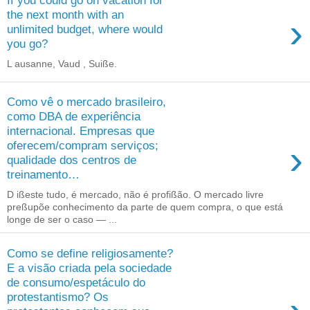
If you could go on vacation for
the next month with an
›
unlimited budget, where would
you go?
L ausanne, Vaud , Suiße.
Como vê o mercado brasileiro,
como DBA de experiência
internacional. Empresas que
›
oferecem/compram serviços;
qualidade dos centros de
treinamento…
D ißeste tudo, é mercado, não é profißão. O mercado livre
preßupõe conhecimento da parte de quem compra, o que está
longe de ser o caso — ...
Como se define religiosamente?
E a visão criada pela sociedade
de consumo/espetáculo do
protestantismo? Os