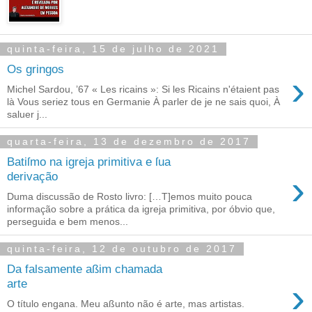
quinta-feira, 15 de julho de 2021
Os gringos
›
Michel Sardou, ’67 « Les ricains »: Si les Ricains n'étaient pas
là Vous seriez tous en Germanie À parler de je ne sais quoi, À
saluer j...
quarta-feira, 13 de dezembro de 2017
Batiſmo na igreja primitiva e ſua
›
derivação
Duma discussão de Rosto livro: […T]emos muito pouca
informação sobre a prática da igreja primitiva, por óbvio que,
perseguida e bem menos...
quinta-feira, 12 de outubro de 2017
Da falsamente aßim chamada
›
arte
O título engana. Meu aßunto não é arte, mas artistas.