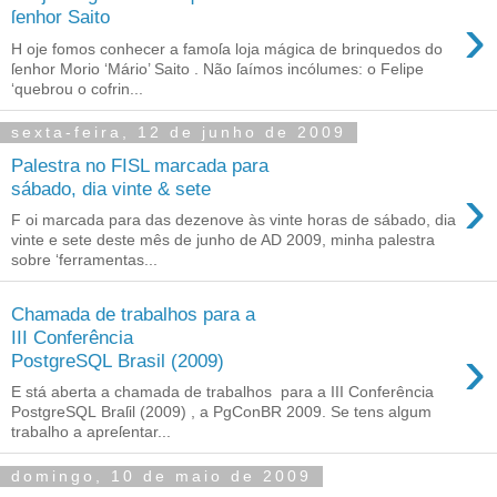
›
ſenhor Saito
H oje fomos conhecer a famoſa loja mágica de brinquedos do
ſenhor Morio ‘Mário’ Saito . Não ſaímos incólumes: o Felipe
‘quebrou o cofrin...
sexta-feira, 12 de junho de 2009
Palestra no FISL marcada para
›
sábado, dia vinte & sete
F oi marcada para das dezenove às vinte horas de sábado, dia
vinte e sete deste mês de junho de AD 2009, minha palestra
sobre ‘ferramentas...
Chamada de trabalhos para a
III Conferência
›
PostgreSQL Brasil (2009)
E stá aberta a chamada de trabalhos para a III Conferência
PostgreSQL Braſil (2009) , a PgConBR 2009. Se tens algum
trabalho a apreſentar...
domingo, 10 de maio de 2009