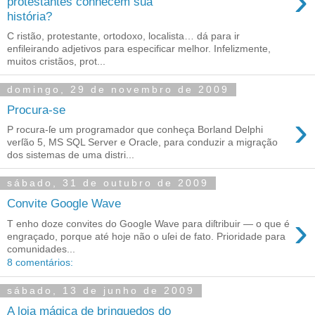
›
protestantes conhecem sua
história?
C ristão, protestante, ortodoxo, localista… dá para ir
enfileirando adjetivos para especificar melhor. Infelizmente,
muitos cristãos, prot...
domingo, 29 de novembro de 2009
Procura-se
›
P rocura‐ſe um programador que conheça Borland Delphi
verſão 5, MS SQL Server e Oracle, para conduzir a migração
dos sistemas de uma distri...
sábado, 31 de outubro de 2009
Convite Google Wave
›
T enho doze convites do Google Wave para diſtribuir — o que é
engraçado, porque até hoje não o uſei de fato. Prioridade para
comunidades...
8 comentários:
sábado, 13 de junho de 2009
A loja mágica de brinquedos do