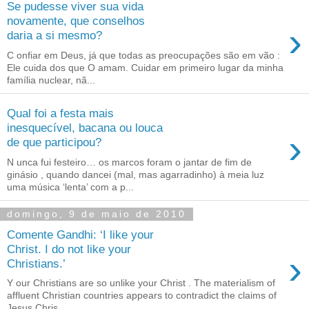
Se pudesse viver sua vida
novamente, que conselhos
›
daria a si mesmo?
C onfiar em Deus, já que todas as preocupações são em vão :
Ele cuida dos que O amam. Cuidar em primeiro lugar da minha
família nuclear, nã...
Qual foi a festa mais
inesquecível, bacana ou louca
›
de que participou?
N unca fui festeiro… os marcos foram o jantar de fim de
ginásio , quando dancei (mal, mas agarradinho) à meia luz
uma música ‘lenta’ com a p...
domingo, 9 de maio de 2010
Comente Gandhi: ‘I like your
Christ. I do not like your
›
Christians.’
Y our Christians are so unlike your Christ . The materialism of
affluent Christian countries appears to contradict the claims of
Jesus Chris...