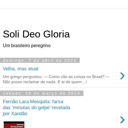
Soli Deo Gloria
Um brasileiro peregrino
domingo, 7 de abril de 2024
›
Velha, mas atual
Um gringo perguntou: — Como vão as coisas no Brasil? —
Não posso reclamar de nada. E ai de quem…!
sábado, 16 de março de 2024
Fernão Lara Mesquita: farsa
das ‘minutas do golpe’ revelada
›
por Xandão