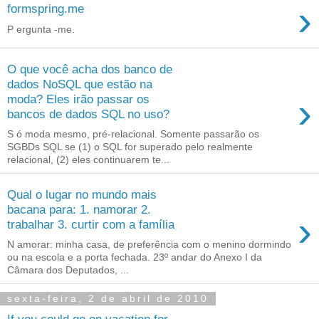
›
formspring.me
P ergunta -me.
O que você acha dos banco de
dados NoSQL que estão na
›
moda? Eles irão passar os
bancos de dados SQL no uso?
S ó moda mesmo, pré-relacional. Somente passarão os
SGBDs SQL se (1) o SQL for superado pelo realmente
relacional, (2) eles continuarem te...
Qual o lugar no mundo mais
bacana para: 1. namorar 2.
›
trabalhar 3. curtir com a família
N amorar: minha casa, de preferência com o menino dormindo
ou na escola e a porta fechada. 23º andar do Anexo I da
Câmara dos Deputados, ...
sexta-feira, 2 de abril de 2010