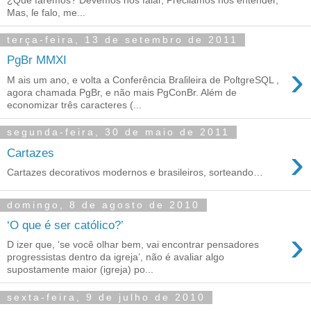
Mas, ſe falo, me...
terça-feira, 13 de setembro de 2011
PgBr MMXI
›
M ais um ano, e volta a Conferência Braſileira de PoſtgreSQL ,
agora chamada PgBr, e não mais PgConBr. Além de
economizar três caracteres (...
segunda-feira, 30 de maio de 2011
›
Cartazes
Cartazes decorativos modernos e brasileiros, sorteando…
domingo, 8 de agosto de 2010
‘O que é ser católico?’
›
D izer que, ‘se você olhar bem, vai encontrar pensadores
progressistas dentro da igreja’, não é avaliar algo
supostamente maior (igreja) po...
sexta-feira, 9 de julho de 2010