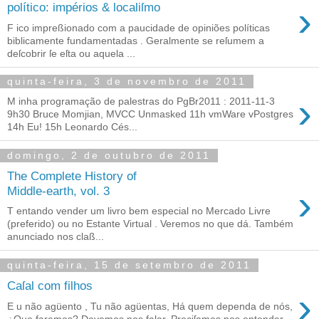
›
político: impérios & localiſmo
F ico impreßionado com a paucidade de opiniões políticas
biblicamente fundamentadas . Geralmente se reſumem a
deſcobrir ſe eſta ou aquela ...
quinta-feira, 3 de novembro de 2011
›
M inha programação de palestras do PgBr2011 : 2011-11-3
9h30 Bruce Momjian, MVCC Unmasked 11h vmWare vPostgres
14h Eu! 15h Leonardo Cés...
domingo, 2 de outubro de 2011
The Complete History of
›
Middle-earth, vol. 3
T entando vender um livro bem especial no Mercado Livre
(preferido) ou no Estante Virtual . Veremos no que dá. Também
anunciado nos claß...
quinta-feira, 15 de setembro de 2011
Caſal com filhos
›
E u não agüento , Tu não agüentas, Há quem dependa de nós,
¿Que faremos? Devemos nos falar, Preciſamos nos entender,