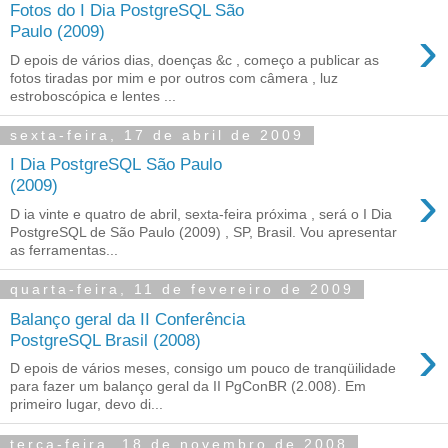
Fotos do I Dia PostgreSQL São
›
Paulo (2009)
D epois de vários dias, doenças &c , começo a publicar as
fotos tiradas por mim e por outros com câmera , luz
estroboscópica e lentes ...
sexta-feira, 17 de abril de 2009
I Dia PostgreSQL São Paulo
›
(2009)
D ia vinte e quatro de abril, sexta-feira próxima , será o I Dia
PostgreSQL de São Paulo (2009) , SP, Brasil. Vou apresentar
as ferramentas...
quarta-feira, 11 de fevereiro de 2009
Balanço geral da II Conferência
›
PostgreSQL Brasil (2008)
D epois de vários meses, consigo um pouco de tranqüilidade
para fazer um balanço geral da II PgConBR (2.008). Em
primeiro lugar, devo di...
terça-feira, 18 de novembro de 2008