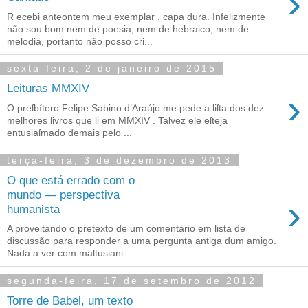
›
R ecebi anteontem meu exemplar , capa dura. Infelizmente
não sou bom nem de poesia, nem de hebraico, nem de
melodia, portanto não posso cri...
sexta-feira, 2 de janeiro de 2015
Leituras MMXIV
›
O preſbítero Felipe Sabino d’Araújo me pede a liſta dos dez
melhores livros que li em MMXIV . Talvez ele eſteja
entusiaſmado demais pelo ...
terça-feira, 3 de dezembro de 2013
O que está errado com o
mundo — perspectiva
›
humanista
A proveitando o pretexto de um comentário em lista de
discussão para responder a uma pergunta antiga dum amigo.
Nada a ver com maltusiani...
segunda-feira, 17 de setembro de 2012
Torre de Babel, um texto